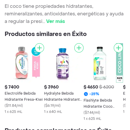
El coco tiene propiedades hidratantes,
remineralizantes, antioxidantes, energéticas y ayuda
a regular la presi
...
Ver más
Productos similares en Éxito
$ 7400
$ 3960
$ 4650
$ 6200
$ 
Electrolife Bebida
Hydralyte Bebida
Elec
-
25
%
Hidratante Fresa-Kiwi
Hidratante Hidratante
Hid
Flashlyte Bebida
(
$11.84/ml
)
Electrolitos Uva
(
$6.19/ml
)
(
$11
Hidratante Coco
1 x 625 mL
1 x 640 mL
1 x
Limón Con
(
$7.44/ml
)
Electrolitos 625 mL
1 x 625 mL