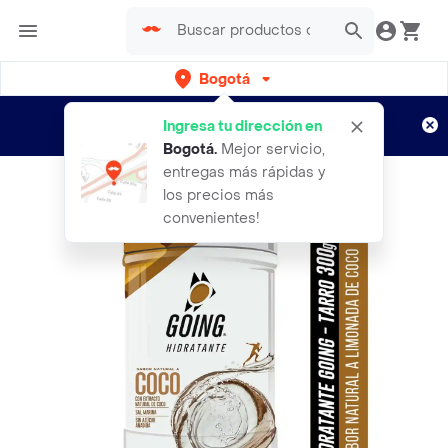
Bogotá
Regístrate
¿Nuevo en Rappi?
y disfruta de
Ingresa tu dirección en
envíos gratis por semanas
Aplican TyC
Bogotá
.
Mejor servicio,
entregas más rápidas y
los precios más
convenientes!