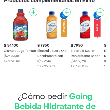
Productos complementarios en Éxito
$ 54.100
$ 7950
$ 7950
$ 
Clamato Jugo Tomate
Electrolit Suero Oral
Electrolit Suero
Elec
(
$28.63/ml
)
Rehidratante con
Rehidratante Sabor
Reh
1 x 1890 mL
Sabor a Manzana
(
$12.72/ml
)
Fresa
(
$12.72/ml
)
Uva
(
$12
1 X 625.0 mL
1 X 625.0 mL
1 X
¿Cómo pedir
Going
Bebida Hidratante de