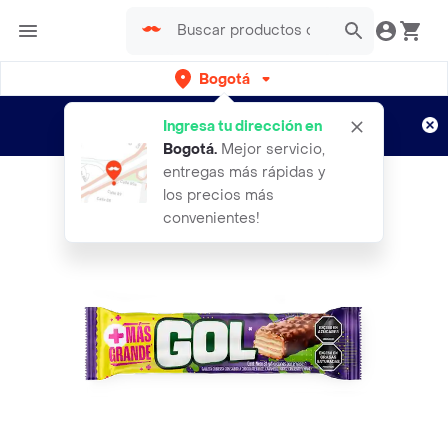
Bogotá
Regístrate
¿Nuevo en Rappi?
y disfruta de
Ingresa tu dirección en
envíos gratis por semanas
Aplican TyC
Bogotá
.
Mejor servicio,
entregas más rápidas y
los precios más
convenientes!