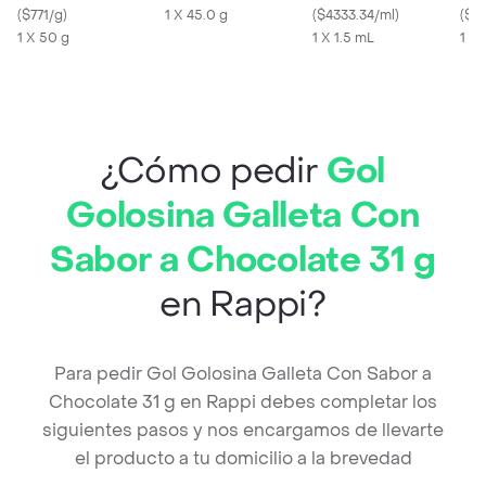
(
$771/g
)
1 X 45.0 g
(
$4333.34/ml
)
cre
(
$43
1 X 50 g
1 X 1.5 mL
1 X 
¿Cómo pedir
Gol
Golosina Galleta Con
Sabor a Chocolate 31 g
en Rappi?
Para pedir Gol Golosina Galleta Con Sabor a
Chocolate 31 g en Rappi debes completar los
siguientes pasos y nos encargamos de llevarte
el producto a tu domicilio a la brevedad