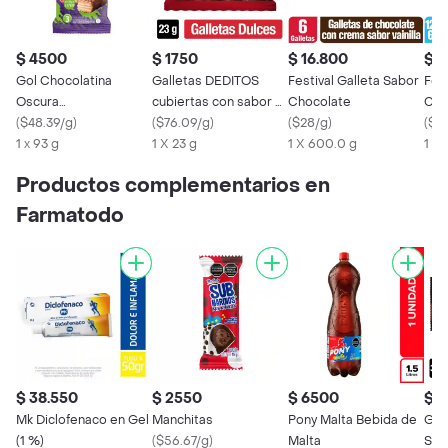
$ 4500
$ 1750
$ 16.800
$ 1
Gol Chocolatina
Galletas DEDITOS
Festival Galleta Sabor
Fest
Oscura
cubiertas con sabor a
Chocolate
Cho
Rellenadegalleta
(
$48.39/g
)
chocolate x 23g
(
$76.09/g
)
(
$28/g
)
(
$27
1 x 93 g
1 X 23 g
1 X 600.0 g
1 X 
Productos complementarios en
Farmatodo
$ 38.550
$ 2550
$ 6500
$ 1
Mk Diclofenaco en Gel
Manchitas
Pony Malta Bebida de
Gal
(1 %)
(
$56.67/g
)
Malta
Sán