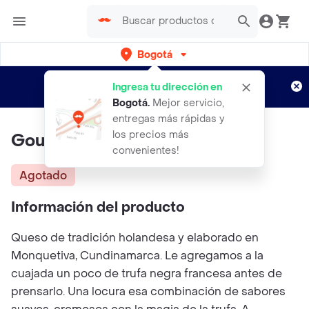
Bogotá
Regístrate
¿Nuevo en Rappi?
y disfruta de
Ingresa tu dirección en
envíos gratis por semanas
Aplican TyC
Bogotá
.
Mejor servicio,
entregas más rápidas y
los precios más
Gouda Trufado
convenientes!
Agotado
Información del producto
Queso de tradición holandesa y elaborado en
Monquetiva, Cundinamarca. Le agregamos a la
cuajada un poco de trufa negra francesa antes de
prensarlo. Una locura esa combinación de sabores