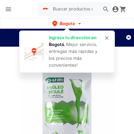
Bogotá
Regístrate
¿Nuevo en Rappi?
y disfruta de
Ingresa tu dirección en
envíos gratis por semanas
Aplican TyC
Bogotá
.
Mejor servicio,
entregas más rápidas y
los precios más
convenientes!