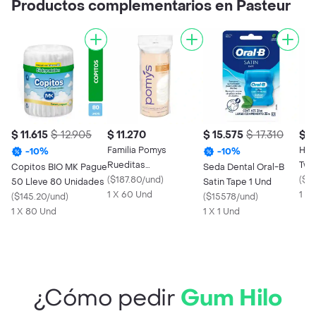
Productos complementarios en Pasteur
$ 11.615
$ 12.905
$ 11.270
$ 15.575
$ 17.310
$ 1
Familia Pomys
Hil
-
10
%
-
10
%
Rueditas
Twi
Copitos BIO MK Pague
Seda Dental Oral-B
Desmaquilladoras
(
$187.80/und
)
*20
(
$1
50 Lleve 80 Unidades
Satin Tape 1 Und
Para Todo Tipo de Piel
1 X 60 Und
1 U
(
$145.20/und
)
(
$15578/und
)
1 X 80 Und
1 X 1 Und
¿Cómo pedir
Gum Hilo