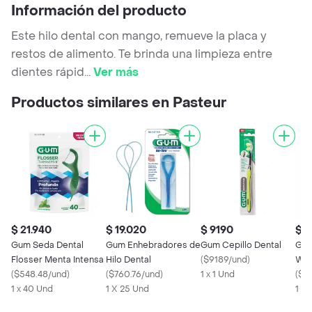
Información del producto
Este hilo dental con mango, remueve la placa y
restos de alimento. Te brinda una limpieza entre
dientes rápid
...
Ver más
Productos similares en Pasteur
$ 21.940
$ 19.020
$ 9190
$ 2
Gum Seda Dental
Gum Enhebradores de
Gum Cepillo Dental
Gum
Flosser Menta Intensa
Hilo Dental
(
$9189/und
)
Whi
(
$548.48/und
)
(
$760.76/und
)
1 x 1 Und
(
$2
1 x 40 Und
1 X 25 Und
1 X 