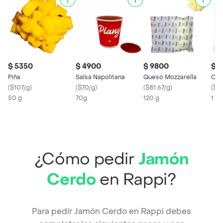
$ 5350
$ 4900
$ 9800
$ 1
Piña
Salsa Napolitana
Queso Mozzarella
Cho
(
$107/g
)
(
$70/g
)
(
$81.67/g
)
(
$1
50 g
70g
120 g
1 U
¿Cómo pedir
Jamón
Cerdo
en Rappi?
Para pedir Jamón Cerdo en Rappi debes