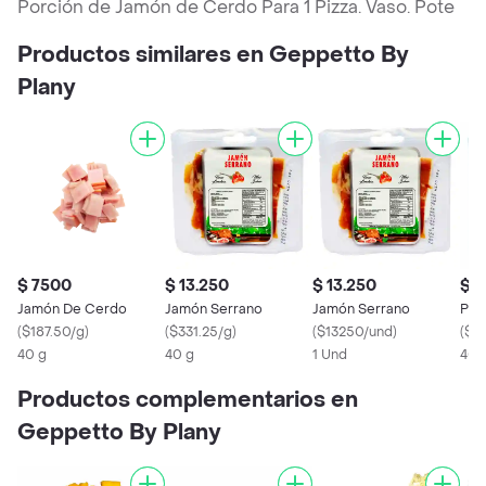
Porción de Jamón de Cerdo Para 1 Pizza. Vaso. Pote
Productos similares en Geppetto By
Plany
$ 7500
$ 13.250
$ 13.250
$ 1
Jamón De Cerdo
Jamón Serrano
Jamón Serrano
Pep
(
$187.50/g
)
(
$331.25/g
)
(
$13250/und
)
(
$2
40 g
40 g
1 Und
40 
Productos complementarios en
Geppetto By Plany