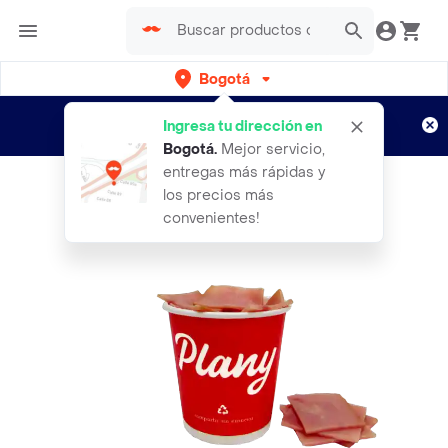
Bogotá
Regístrate
¿Nuevo en Rappi?
y disfruta de
Ingresa tu dirección en
envíos gratis por semanas
Aplican TyC
Bogotá
.
Mejor servicio,
entregas más rápidas y
los precios más
convenientes!