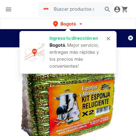
Bogotá
Regístrate
¿Nuevo en Rappi?
y disfruta de
Ingresa tu dirección en
envíos gratis por semanas
Aplican TyC
Bogotá
.
Mejor servicio,
entregas más rápidas y
los precios más
convenientes!