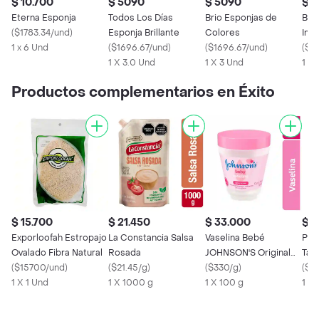
$ 10.700
$ 5090
$ 5090
$ 4
Eterna Esponja
Todos Los Días
Brio Esponjas de
Bri
(
$1783.34/und
)
Esponja Brillante
Colores
Ino
1 x 6 Und
(
$1696.67/und
)
(
$1696.67/und
)
(
$2
1 X 3.0 Und
1 X 3 Und
1 x 
Productos complementarios en Éxito
$ 15.700
$ 21.450
$ 33.000
$ 
Exporloofah Estropajo
La Constancia Salsa
Vaselina Bebé
Past
Ovalado Fibra Natural
Rosada
JOHNSON'S Original
Tas
(
$15700/und
)
(
$21.45/g
)
100 GR
(
$330/g
)
(
$6
1 X 1 Und
1 X 1000 g
1 X 100 g
1 U