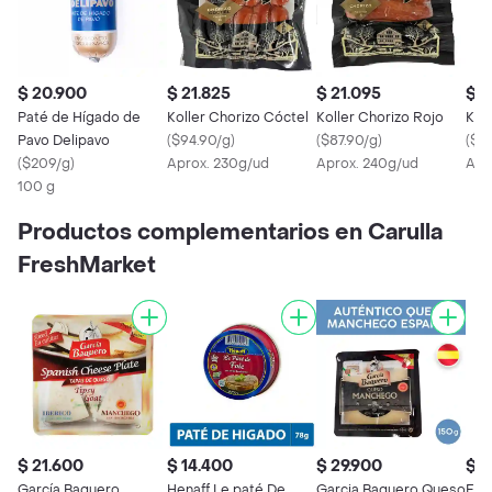
$ 20.900
$ 21.825
$ 21.095
$ 4
Paté de Hígado de
Koller Chorizo Cóctel
Koller Chorizo Rojo
Koll
Pavo Delipavo
(
$94.90/g
)
(
$87.90/g
)
(
$8
(
$209/g
)
Aprox. 230g/ud
Aprox. 240g/ud
Apr
100 g
Productos complementarios en Carulla
FreshMarket
$ 21.600
$ 14.400
$ 29.900
$ 1
García Baquero
Henaff Le paté De
Garcia Baquero Queso
Ete