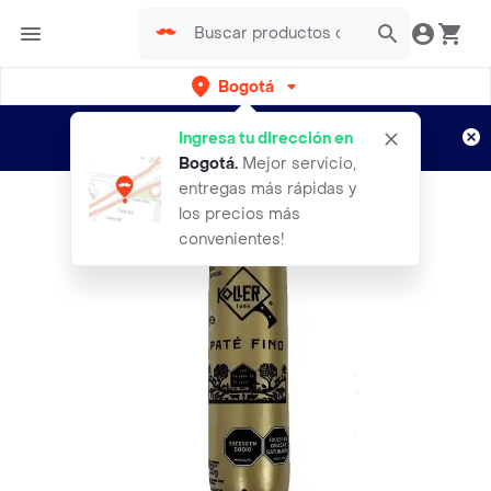
Bogotá
Regístrate
¿Nuevo en Rappi?
y disfruta de
Ingresa tu dirección en
envíos gratis por semanas
Aplican TyC
Bogotá
.
Mejor servicio,
entregas más rápidas y
los precios más
convenientes!