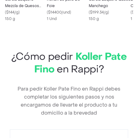
Mezcla de Quesos
Foie
Manchego
Coc
Españoles en Tapas
(
$144/g
)
(
$14400/und
)
(
$199.34/g
)
Dura
(
$5
150 g
1 Und
150 g
1 X 
¿Cómo pedir
Koller Pate
Fino
en Rappi?
Para pedir Koller Pate Fino en Rappi debes
completar los siguientes pasos y nos
encargamos de llevarte el producto a tu
domicilio a la brevedad