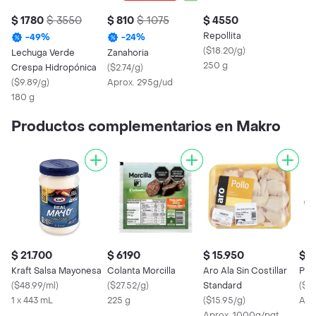
$ 1780
$ 3550
$ 810
$ 1075
$ 4550
Repollita
-
49
%
-
24
%
(
$18.20/g
)
Lechuga Verde
Zanahoria
250 g
Crespa Hidropónica
(
$2.74/g
)
(
$9.89/g
)
Aprox. 295g/ud
180 g
Productos complementarios en Makro
$ 21.700
$ 6190
$ 15.950
$ 1
Kraft Salsa Mayonesa
Colanta Morcilla
Aro Ala Sin Costillar
Pep
(
$48.99/ml
)
(
$27.52/g
)
Standard
(
$4.
1 x 443 mL
225 g
(
$15.95/g
)
Apr
Aprox. 1000g/pqt