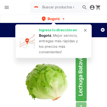
Bogotá
Regístrate
¿Nuevo en Rappi?
y disfruta de
Ingresa tu dirección en
envíos gratis por semanas
Aplican TyC
Bogotá
.
Mejor servicio,
entregas más rápidas y
los precios más
convenientes!