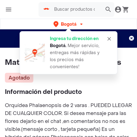
Bogotá
Regístrate
¿Nuevo en Rappi?
y disfruta de
Ingresa tu dirección en
envíos gratis por semanas
Aplican TyC
Bogotá
.
Mejor servicio,
entregas más rápidas y
los precios más
Mata De Orquídea Phalaenopsis
convenientes!
Agotado
Información del producto
Orquídea Phalaenopsis de 2 varas . PUEDED LLEGAR
DE CUALQUIER COLOR. Si desea mensaje para las
flores dejarlo en el chat ,en comentarios no nos es
visible.(mensaje corto , tarjeta pequeña) Es un