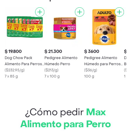
$ 19.800
$ 21.300
$ 3600
$ 1
Dog Chow Pack
Pedigree Alimento
Pedigree Alimento
Doñ
Alimento Para Perros
Húmedo Perro
Húmedo para Perros
Bla
Purina
(
$232.95/g
)
(
$213/g
)
Adultos Sabor Filete
(
$36/g
)
(
$11
7 x 85 g
7 x 100 g
de Res
100 g
1 X
¿Cómo pedir
Max
Alimento para Perro