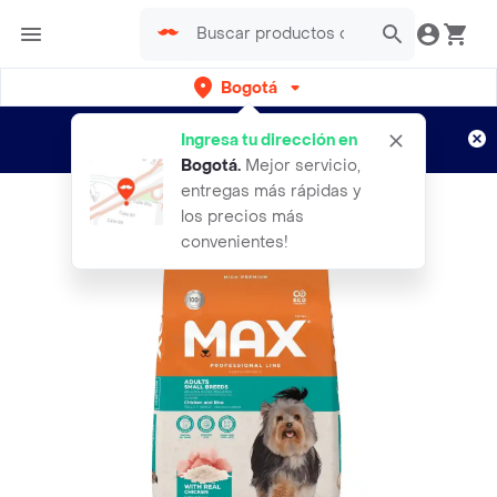
Bogotá
Regístrate
¿Nuevo en Rappi?
y disfruta de
Ingresa tu dirección en
envíos gratis por semanas
Aplican TyC
Bogotá
.
Mejor servicio,
entregas más rápidas y
los precios más
convenientes!