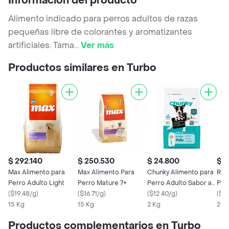
Información del producto
Alimento indicado para perros adultos de razas
pequeñas libre de colorantes y aromatizantes
artificiales. Tama
...
Ver más
Productos similares en Turbo
$ 292.140
$ 250.530
$ 24.800
$ 1
Max Alimento para
Max Alimento Para
Chunky Alimento para
Rin
Perro Adulto Light
Perro Mature 7+
Perro Adulto Sabor a
Per
(
$19.48/g
)
(
$16.71/g
)
Pollo
(
$12.40/g
)
(
$8.
15 Kg
15 Kg
2 Kg
2 K
Productos complementarios en Turbo