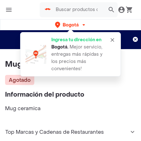
Bogotá
Regístrate
¿Nuevo en Rappi?
y disfruta de
Ingresa tu dirección en
envíos gratis por semanas
Aplican TyC
Bogotá
.
Mejor servicio,
entregas más rápidas y
los precios más
Mug Café San Alberto
convenientes!
Agotado
Información del producto
Mug ceramica
Top Marcas y Cadenas de Restaurantes