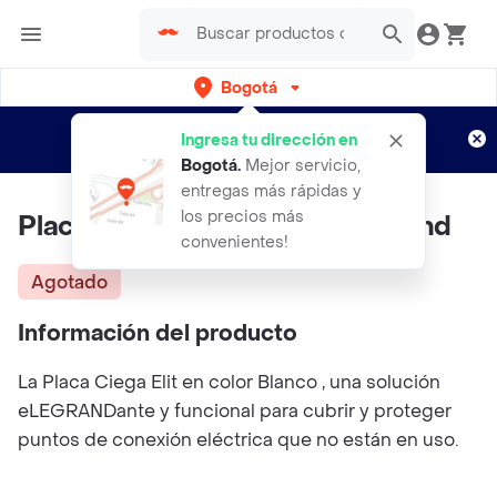
Bogotá
Regístrate
¿Nuevo en Rappi?
y disfruta de
Ingresa tu dirección en
envíos gratis por semanas
Aplican TyC
Bogotá
.
Mejor servicio,
entregas más rápidas y
los precios más
Placa Ciega Elit Blanco - Legrand
convenientes!
Agotado
Información del producto
La Placa Ciega Elit en color Blanco , una solución
eLEGRANDante y funcional para cubrir y proteger
puntos de conexión eléctrica que no están en uso.