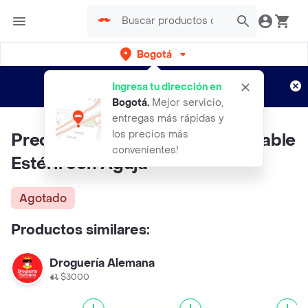
Bogotá
Regístrate
¿Nuevo en Rappi?
y disfruta de
Ingresa tu dirección en
envíos gratis por semanas
Aplican TyC
Bogotá
.
Mejor servicio,
entregas más rápidas y
los precios más
Precisión Care Jeringa Desechable
convenientes!
Estéril con Aguja
Agotado
Productos similares:
Droguería Alemana
$3000