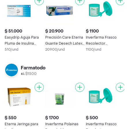
$ 51.000
$ 20.900
$ 1100
$
Easydrip Aguja Para
Precisión Care Eterna
Inverfarma Frasco
P
Pluma de Insulina
Guante Desech Latex
Recolector
E
Desechables
510/und
100 Uds S
20900/und
Coprológico
1100/und
4
Farmatodo
$1500
$ 550
$ 1700
$ 500
$
Eterna Jeringa para
Inverfarma Polainas
Inverfarma Frasco
C