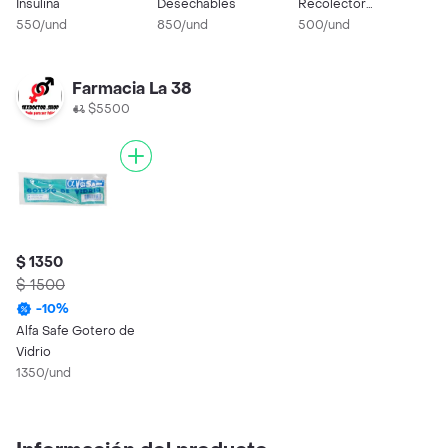
Insulina
Desechables
Recolector
0
550/und
850/und
Coprológico
500/und
C
1
Farmacia La 38
$5500
$ 1350
$ 1500
-
10
%
Alfa Safe Gotero de
Vidrio
1350/und