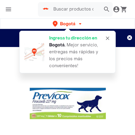
Bogotá
Regístrate
¿Nuevo en Rappi?
y disfruta de
Ingresa tu dirección en
envíos gratis por semanas
Aplican TyC
Bogotá
.
Mejor servicio,
entregas más rápidas y
los precios más
convenientes!