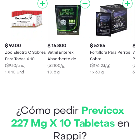
$ 9300
$ 16.800
$ 5285
$ 
Zoo Electro C Sobres
Vetnil Enterex
Fortiflora Para Perros
Wow
Para Todas X 10
Absorbente de
Sobre
Par
Unidades
(
$930/und
)
Tóxicos Polvo Uso
(
$2100/g
)
(
$176.23/g
)
(
$22
1 X 10 Und
Veterinario
1 X 8 g
1 x 30 g
300
¿Cómo pedir
Previcox
227 Mg X 10 Tabletas
en
Rappi?