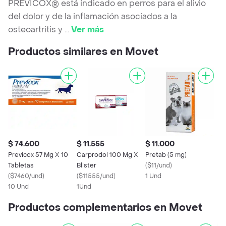
PREVICOX® está indicado en perros para el alivio
del dolor y de la inflamación asociados a la
osteoartritis y
...
Ver más
Productos similares en Movet
$ 74.600
$ 11.555
$ 11.000
Previcox 57 Mg X 10
Carprodol 100 Mg X
Pretab (5 mg)
Tabletas
Blister
(
$11/und
)
(
$7460/und
)
(
$11555/und
)
1 Und
10 Und
1Und
Productos complementarios en Movet