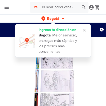
Bogotá
Regístrate
¿Nuevo en Rappi?
y disfruta de
Ingresa tu dirección en
envíos gratis por semanas
Aplican TyC
Bogotá
.
Mejor servicio,
entregas más rápidas y
los precios más
convenientes!