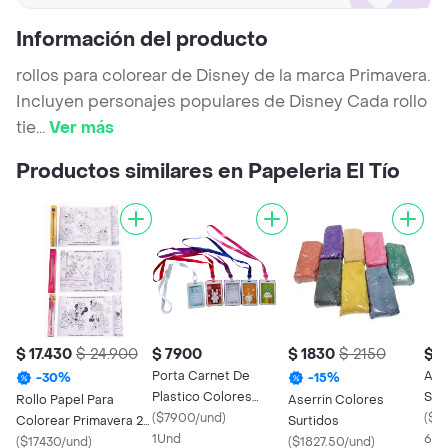
Información del producto
rollos para colorear de Disney de la marca Primavera.
Incluyen personajes populares de Disney Cada rollo
tie
...
Ver más
Productos similares en Papeleria El Tío
$ 17.430
$ 24.900
$ 7900
$ 1830
$ 2150
$ 
Porta Carnet De
Arb
-
30
%
-
15
%
Plastico Colores
Sur
Rollo Papel Para
Aserrin Colores
Surtidos X 1
(
$7900/und
)
Maq
(
$7
Colorear Primavera 2
Surtidos
1Und
6Un
Metros Modelos
(
$17430/und
)
(
$1827.50/und
)