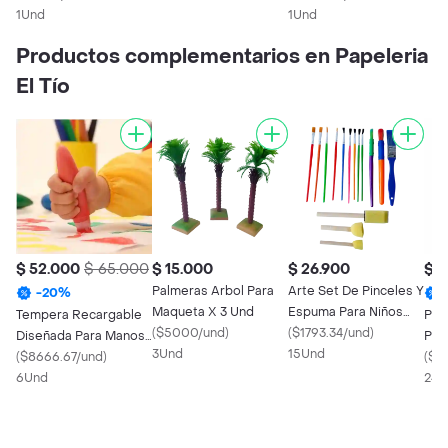
Surtidos
1Und
1Und
Productos complementarios en Papeleria
El Tío
$ 52.000
$ 65.000
$ 15.000
$ 26.900
$ 1
Palmeras Arbol Para
Arte Set De Pinceles Y
-
20
%
Maqueta X 3 Und
Espuma Para Niños
Tempera Recargable
Peg
(
$5000/und
)
X15und
(
$1793.34/und
)
Diseñada Para Manos
Pay
3Und
15Und
Pequeñas X 6 Und
(
$8666.67/und
)
(
$4
6Und
240