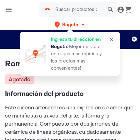
Bogotá
Regístrate
¿Nuevo en Rappi?
y disfruta de
Ingresa tu dirección en
envíos gratis por semanas
Aplican TyC
Bogotá
.
Mejor servicio,
entregas más rápidas y
los precios más
Romance
convenientes!
Agotado
Información del producto
Este diseño artesanal es una expresión de amor que
se manifiesta a través del arte, la forma y la
permanencia. Compuesto por dos jarrones de
cerámica de líneas orgánicas, cuidadosamente