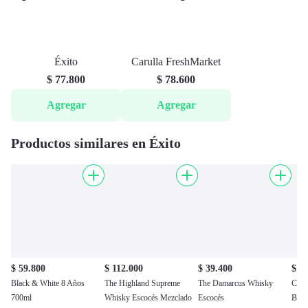
Éxito
Carulla FreshMarket
$ 77.800
$ 78.600
Agregar
Agregar
Productos similares en Éxito
$ 59.800
$ 112.000
$ 39.400
$ 6
Black & White 8 Años
The Highland Supreme
The Damarcus Whisky
Clan
700ml
Whisky Escocés Mezclado
Escocés
Blen