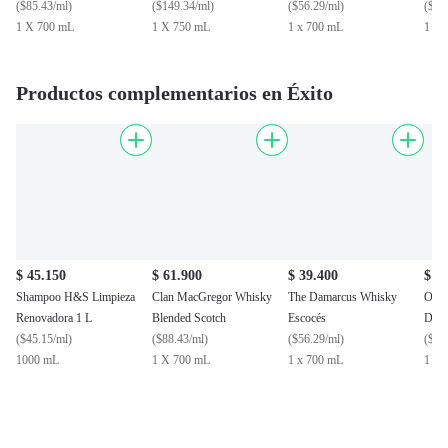
(
$85.43/ml
)
(
$149.34/ml
)
(
$56.29/ml
)
(
$88
1 X 700 mL
1 X 750 mL
1 x 700 mL
1 X 
Productos complementarios en Éxito
$ 45.150
$ 61.900
$ 39.400
$ 1
Shampoo H&S Limpieza
Clan MacGregor Whisky
The Damarcus Whisky
Oral
Renovadora 1 L
Blended Scotch
Escocés
Deto
(
$45.15/ml
)
(
$88.43/ml
)
(
$56.29/ml
)
Flúo
(
$20
1000 mL
1 X 700 mL
1 x 700 mL
1 X 