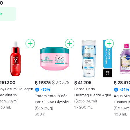
00
r
251.300
$ 19.875
$ 30.575
$ 41.205
$ 28.47
chy Sérum Collagen
Loreal Paris
-
35
%
-
24
%
ecialist 16
Desmaquillante Agua
Tratamiento L'Oréal
Agua Mic
8376.70/ml
)
Micelar Bifásico Hidra
(
$206.04/ml
)
Paris Elvive Glycolic
Luminous
x 30 mL
to
1 x 200 mL
Crystal
(
$66.25/g
)
5% Seru
(
$71.18/m
300 g
400 mL