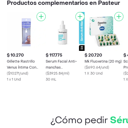
Productos complementarios en Pasteur
$ 10.270
$ 117.775
$ 20.720
$ 
Gillette Rastrillo
Serum Facial Anti-
Mk Fluoxetina (20 mg)
Sc
Venus Íntima Con
manchas
(
$690.64/und
)
Pr
Barrera Protectora
(
$10271/und
)
Neutrogena® Hydro
(
$3925.84/ml
)
1 X 30 Und
Ex
(
$
1 x 1 Und
Boost 30ml
30 mL
Im
1 
¿Cómo pedir
Séru