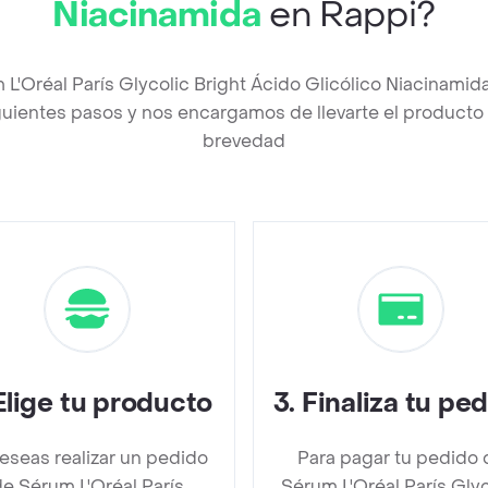
Niacinamida
en Rappi?
 L'Oréal París Glycolic Bright Ácido Glicólico Niacinami
uientes pasos y nos encargamos de llevarte el producto a
brevedad
Elige tu producto
3
.
Finaliza tu pe
deseas realizar un pedido
Para pagar tu pedido 
e Sérum L'Oréal París
Sérum L'Oréal París Glyc