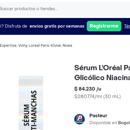
Registrarme
i?
Disfruta de
envíos gratis por semanas
Té
Expertise
,
Vichy
,
Loreal Paris-Elvive
,
Nivea
Sérum L'Oréal Pa
Glicólico Niaci
$ 84.230
/
u
$2807.74/ml
(
30 mL
)
Pasteur
Disponible en
Bogo