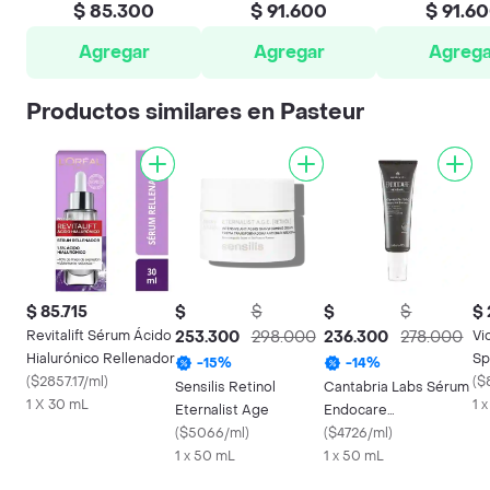
$ 85.300
$ 91.600
$ 91.6
Agregar
Agregar
Agrega
Productos similares en Pasteur
$ 85.715
$
$
$
$
$ 
Revitalift Sérum Ácido
253.300
298.000
236.300
278.000
Vi
Hialurónico Rellenador
Sp
-
15
%
-
14
%
(
$2857.17/ml
)
(
$
Sensilis Retinol
Cantabria Labs Sérum
1 X 30 mL
1 
Eternalist Age
Endocare
(
$5066/ml
)
Glycoperfect Intensive
(
$4726/ml
)
1 x 50 mL
1 x 50 mL