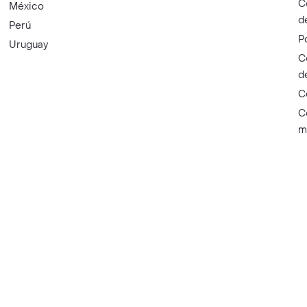
C
México
d
Perú
P
Uruguay
C
d
C
C
m