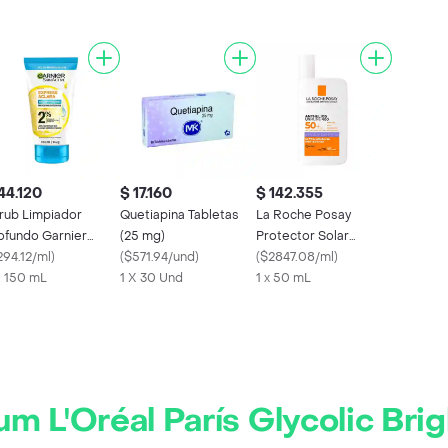
44.120
$ 17.160
$ 142.355
rub Limpiador
Quetiapina Tabletas
La Roche Posay
ofundo Garnier
(25 mg)
Protector Solar
press Aclara Anti
294.12/ml
)
(
$571.94/und
)
Anthelios Uvmune 400
(
$2847.08/ml
)
perfecciones 150 ml
X 150 mL
1 X 30 Und
Anti Manchas
1 x 50 mL
m L'Oréal París Glycolic Brig