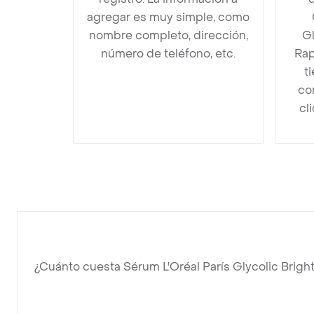
agregar es muy simple, como
nombre completo, dirección,
Gl
número de teléfono, etc.
Rap
t
co
cl
¿Cuánto cuesta Sérum L'Oréal París Glycolic Brigh