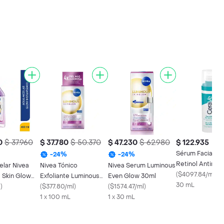
0
$ 37.960
$ 37.780
$ 50.370
$ 47.230
$ 62.980
$ 122.935
Sérum Facial C
-
24
%
-
24
%
Retinol Antimar
elar Nivea
Nivea Tónico
Nivea Serum Luminous
(
$4097.84/ml
)
 Skin Glow
Exfoliante Luminous
Even Glow 30ml
30 mL
m
l
)
Skin Even Glow Skin
(
$377.80/ml
)
(
$1574.47/ml
)
1 x 100 mL
1 x 30 mL