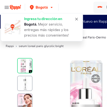
Bogotá
Ingresa tu dirección en
¿Nuevo en Rapp
Bogotá
.
Mejor servicio,
entregas más rápidas y los
precios más convenientes!
Búsquedas relacionadas:
Otros cuidados faciales
,
Loreal Paris-Dermo 
Rappi
serum loreal paris glycolic bright