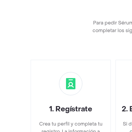
Para pedir Sérum
completar los sig
1
.
Regístrate
2
.
Crea tu perfil y completa tu
Si 
registro. La información a
d