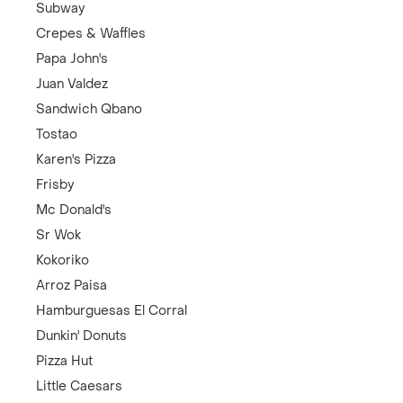
Subway
Crepes & Waffles
Papa John's
Juan Valdez
Sandwich Qbano
Tostao
Karen's Pizza
Frisby
Mc Donald's
Sr Wok
Kokoriko
Arroz Paisa
Hamburguesas El Corral
Dunkin' Donuts
Pizza Hut
Little Caesars