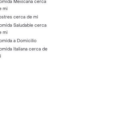
omida Mexicana cerca
e mi
ostres cerca de mi
omida Saludable cerca
e mi
omida a Domicilio
omida Italiana cerca de
i