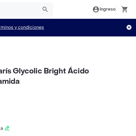
Ingreso
rminos y condiciones
rís Glycolic Bright Ácido
namida
tá