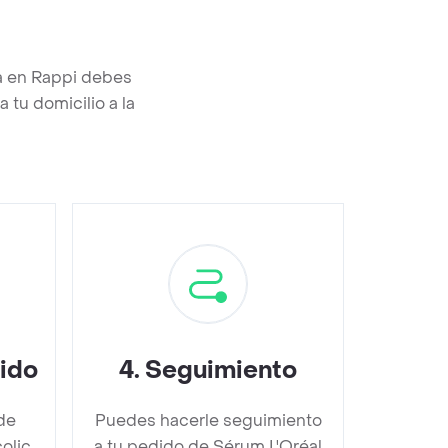
da en Rappi debes
 tu domicilio a la
dido
4
.
Seguimiento
de
Puedes hacerle seguimiento
olic
a tu pedido de Sérum L'Oréal