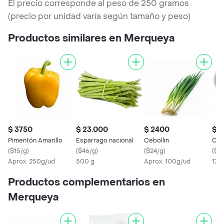
El precio corresponde al peso de 250 gramos
(precio por unidad varía según tamaño y peso)
Productos similares en Merqueya
$ 3750
$ 23.000
$ 2400
$ 3
Pimentón Amarillo
Esparrago nacional
Cebollin
Cha
(
$15/g
)
(
$46/g
)
(
$24/g
)
(
$2
Aprox. 250g/ud
500 g
Aprox. 100g/ud
175 
Productos complementarios en
Merqueya