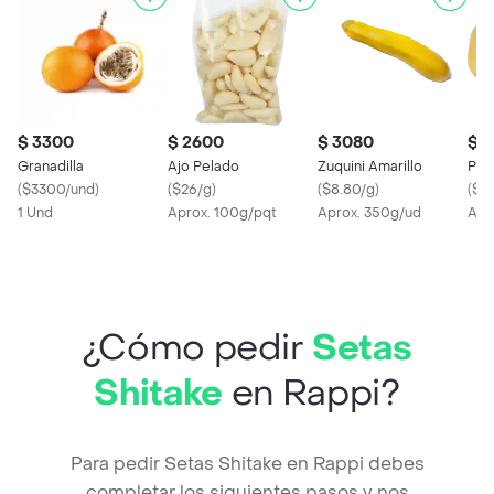
$ 3300
$ 2600
$ 3080
$ 
Granadilla
Ajo Pelado
Zuquini Amarillo
Pap
(
$3300/und
)
(
$26/g
)
(
$8.80/g
)
(
$8
1 Und
Aprox. 100g/pqt
Aprox. 350g/ud
Apr
¿Cómo pedir
Setas
Shitake
en Rappi?
Para pedir Setas Shitake en Rappi debes
completar los siguientes pasos y nos