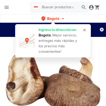
Bogotá
Regístrate
¿Nuevo en Rappi?
y disfruta de
Ingresa tu dirección en
envíos gratis por semanas
Aplican TyC
Bogotá
.
Mejor servicio,
entregas más rápidas y
los precios más
convenientes!