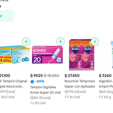
0
r
21.100
$ 9025
$ 18.050
$ 27.450
$ 3260
B. Tampón Original
Nosotras Tampones
Algodón
-
50
%
gital Absorción
Súper con Aplicador
Ampm Pl
Tampón Digitales
dia
879.17/und
)
(
$1715.63/und
)
(
$65.20/
Kotex Super 20 Und
X 24.0 Und
1 X 16 Und
1 X 50 g
(
$451.25/und
)
1 x 20 Und