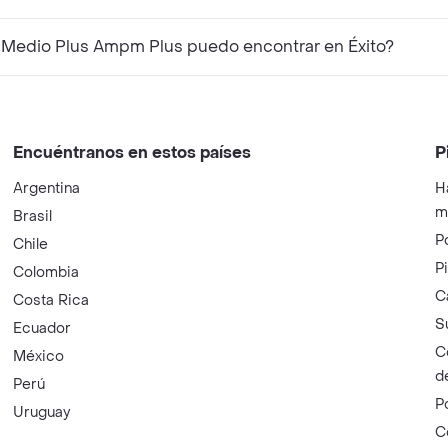
 Medio Plus Ampm Plus puedo encontrar en Éxito?
Encuéntranos en estos países
P
Argentina
H
m
Brasil
P
Chile
P
Colombia
C
Costa Rica
S
Ecuador
C
México
d
Perú
P
Uruguay
C