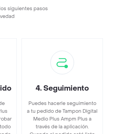
los siguientes pasos
revedad
dido
4
.
Seguimiento
de
Puedes hacerle seguimiento
lus
a tu pedido de Tampon Digital
robar
Medio Plus Ampm Plus a
étodo
través de la aplicación.