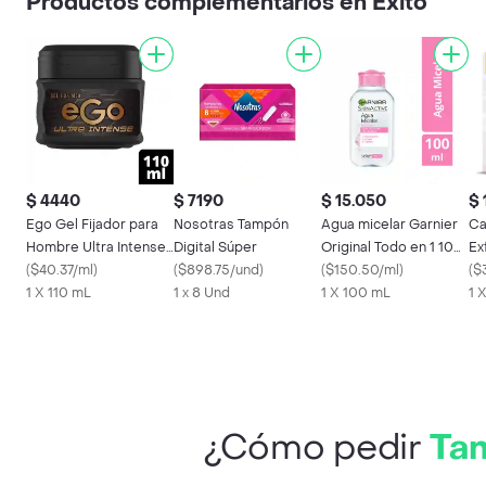
Productos complementarios en Éxito
$ 4440
$ 7190
$ 15.050
$ 
Ego Gel Fijador para
Nosotras Tampón
Agua micelar Garnier
Ca
Hombre Ultra Intense
Digital Súper
Original Todo en 1 100
Ex
Pote
(
$40.37/ml
)
(
$898.75/und
)
ml
(
$150.50/ml
)
Se
(
$
1 X 110 mL
1 x 8 Und
1 X 100 mL
Mi
1 
¿Cómo pedir
Tam