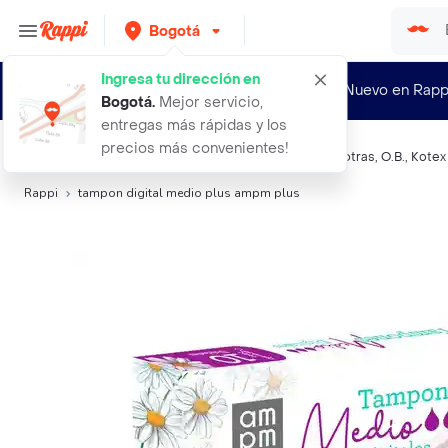
Bogotá
Ingresa tu dirección en
¿Nuevo en Rapp
Bogotá
.
Mejor servicio,
entregas más rápidas y los
precios más convenientes!
Búsquedas relacionadas:
Tampones
,
Ampm Plus
,
Nosotras
,
O.B.
,
Kotex
Rappi
tampon digital medio plus ampm plus