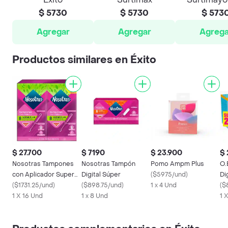
$ 5730
$ 5730
$ 573
Agregar
Agregar
Agrega
Productos similares en Éxito
$ 27.700
$ 7190
$ 23.900
$ 
Nosotras Tampones
Nosotras Tampón
Pomo Ampm Plus
O.
con Aplicador Super
Digital Súper
(
$5975/und
)
Di
Plus X16 Und
(
$1731.25/und
)
(
$898.75/und
)
1 x 4 Und
Me
(
$
1 X 16 Und
1 x 8 Und
1 