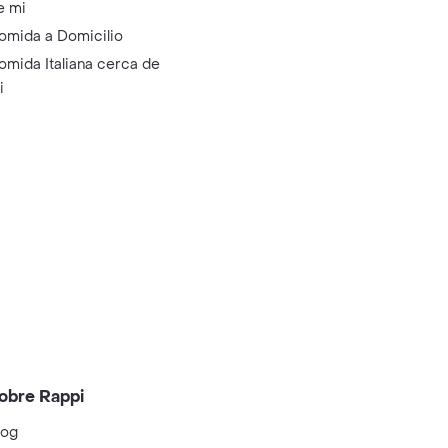
e mi
omida a Domicilio
omida Italiana cerca de
i
obre Rappi
log