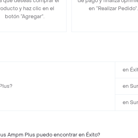
la que deseas comprar el
de pago y finaliza oprim
oducto y haz clic en el
en “Realizar Pedido”.
botón “Agregar”.
en Éxi
Plus?
en Su
en Sur
Plus Ampm Plus puedo encontrar en Éxito?