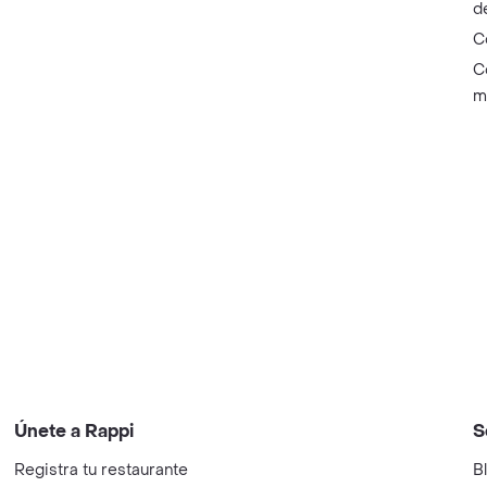
d
C
C
m
Únete a Rappi
S
Registra tu restaurante
B