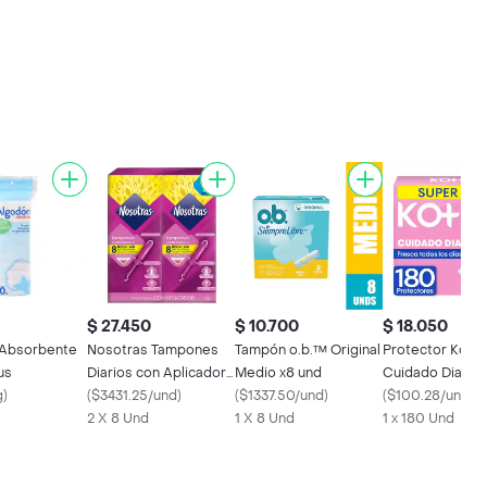
$ 27.450
$ 10.700
$ 18.050
 Absorbente
Nosotras Tampones
Tampón o.b.™ Original
Protector Kote
us
Diarios con Aplicador
Medio x8 und
Cuidado Diario 
g
)
Regular
(
$3431.25/und
)
(
$1337.50/und
)
Pack 180 Und
(
$100.28/und
)
2 X 8 Und
1 X 8 Und
1 x 180 Und