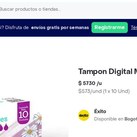
Registrarme
i?
Disfruta de
envíos gratis por semanas
Té
Tampon Digital
$ 5730
/
u
$573/und
(
1 x 10 Und
)
Éxito
Disponible en
Bogo