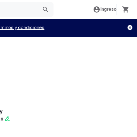
Ingreso
rminos y condiciones
y
tá