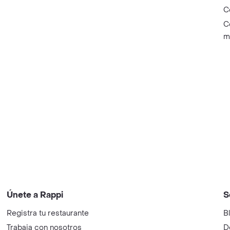
C
C
m
Únete a Rappi
S
Registra tu restaurante
B
Trabaja con nosotros
D