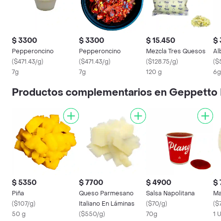
$ 3300
$ 3300
$ 15.450
$
Pepperoncino
Pepperoncino
Mezcla Tres Quesos
Al
(
$471.43/g
)
(
$471.43/g
)
(
$128.75/g
)
(
$
7g
7g
120 g
6g
Productos complementarios en Geppetto 
$ 5350
$ 7700
$ 4900
$
Piña
Queso Parmesano
Salsa Napolitana
Ma
(
$107/g
)
Italiano En Láminas
(
$70/g
)
(
$
50 g
(
$550/g
)
70g
1 