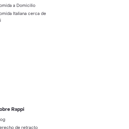
omida a Domicilio
omida Italiana cerca de
i
obre Rappi
log
erecho de retracto