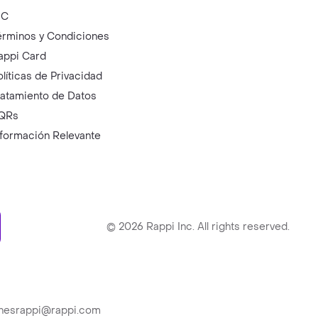
IC
érminos y Condiciones
appi Card
olíticas de Privacidad
ratamiento de Datos
QRs
nformación Relevante
ry
©
2026
Rappi Inc. All rights reserved.
ionesrappi@rappi.com