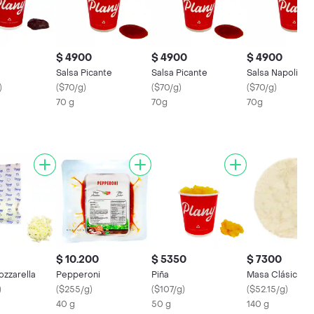
$ 4900
$ 4900
$ 4900
Salsa Picante
Salsa Picante
Salsa Napolitan
)
(
$70/g
)
(
$70/g
)
(
$70/g
)
70 g
70g
70g
$ 10.200
$ 5350
$ 7300
zzarella
Pepperoni
Piña
Masa Clásica
)
(
$255/g
)
(
$107/g
)
(
$52.15/g
)
40 g
50 g
140 g