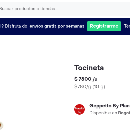
Registrarme
i?
Disfruta de
envíos gratis por semanas
Té
Tocineta
$ 7800
/
u
$780/g
(
10 g
)
Geppetto By Plan
Disponible en
Bogo