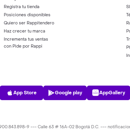
Registra tu tienda
S
Posiciones disponibles
T
Quiero ser Rappitendero
R
Haz crecer tu marca
P
Incrementa tus ventas
T
con Pide por Rappi
P
I
App Store
Play Store
AppGalle
App Store
Google play
AppGallery
T 900.843.898-9 --- Calle 63 # 16A-02 Bogotá D.C. --- notificac