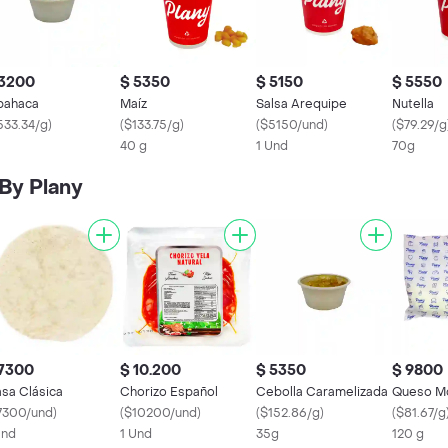
 3200
$ 5350
$ 5150
$ 5550
bahaca
Maíz
Salsa Arequipe
Nutella
533.34/g
)
(
$133.75/g
)
(
$5150/und
)
(
$79.29/g
40 g
1 Und
70g
By Plany
 7300
$ 10.200
$ 5350
$ 9800
sa Clásica
Chorizo Español
Cebolla Caramelizada
Queso Mo
7300/und
)
(
$10200/und
)
(
$152.86/g
)
(
$81.67/g
Und
1 Und
35g
120 g