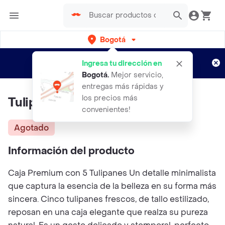
Bogotá
Regístrate
¿Nuevo en Rappi?
y disfruta de
Ingresa tu dirección en
envíos gratis por semanas
Aplican TyC
Bogotá
.
Mejor servicio,
entregas más rápidas y
los precios más
Tulipanes Amarillos En Caja
convenientes!
Agotado
Información del producto
Caja Premium con 5 Tulipanes Un detalle minimalista
que captura la esencia de la belleza en su forma más
sincera. Cinco tulipanes frescos, de tallo estilizado,
reposan en una caja elegante que realza su pureza