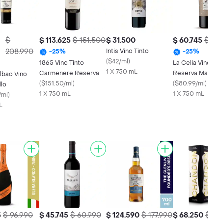
$
$ 113.625
$ 151.500
$ 31.500
$ 60.745
$ 80
208.990
Intis Vino Tinto
-
25
%
-
25
%
(
$42/ml
)
1865 Vino Tinto
La Celia Vino TI
1 X 750 mL
Carmenere Reserva
Reserva Malbe
lbao Vino
(
$151.50/ml
)
Cabernet Franc
(
$80.99/ml
)
llo
1 X 750 mL
1 X 750 mL
/ml
)
L
5
$ 96.990
$ 45.745
$ 60.990
$ 124.590
$ 177.990
$ 68.250
$ 9