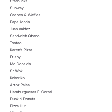
Starbucks
Subway
Crepes & Waffles
Papa John's
Juan Valdez
Sandwich Qbano
Tostao
Karen's Pizza
Frisby
Mc Donald's
Sr Wok
Kokoriko
Arroz Paisa
Hamburguesas El Corral
Dunkin' Donuts
Pizza Hut