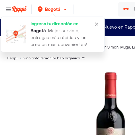
Bogotá
Ingresa tu dirección en
¿Nuevo en Rapp
Bogotá
.
Mejor servicio,
entregas más rápidas y los
precios más convenientes!
Búsquedas relacionadas:
Vino tinto
,
Ramón Bilbao
,
Don Simon
,
Muga
,
L
Rappi
vino tinto ramon bilbao organico 75