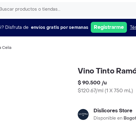
Registrarme
i?
Disfruta de
envíos gratis por semanas
Té
a Celia
Vino Tinto Ramó
$ 90.500
/
u
$120.67/ml
(
1 X 750 mL
)
Dislicores Store
Disponible en
Bogo