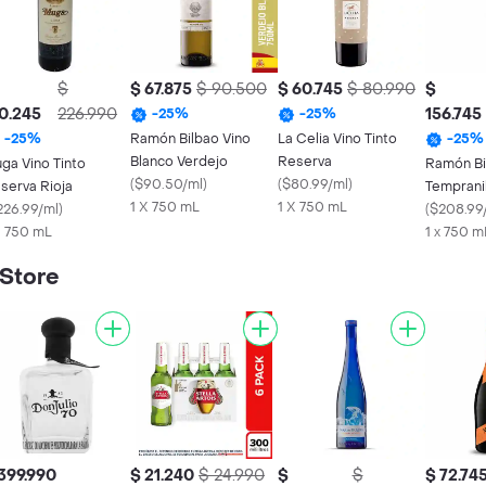
$
$ 67.875
$ 90.500
$ 60.745
$ 80.990
$
0.245
226.990
156.745
-
25
%
-
25
%
Ramón Bilbao Vino
La Celia Vino Tinto
-
25
%
-
25
%
Blanco Verdejo
Reserva
ga Vino Tinto
Ramón Bi
(
$90.50/ml
)
(
$80.99/ml
)
serva Rioja
Temprani
1 X 750 mL
1 X 750 mL
226.99/ml
)
(
$208.99
X 750 mL
1 x 750 m
 Store
399.990
$ 21.240
$ 24.990
$
$
$ 72.74