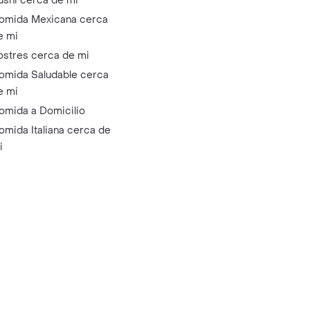
ushi cerca de mi
omida Mexicana cerca
e mi
ostres cerca de mi
omida Saludable cerca
e mi
omida a Domicilio
omida Italiana cerca de
i