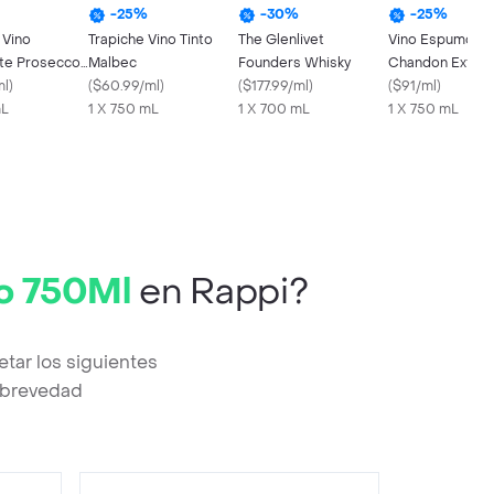
-
25
%
-
30
%
-
25
%
 Vino
Trapiche Vino Tinto
The Glenlivet
Vino Espumoso
te Prosecco
Malbec
Founders Whisky
Chandon Extra 
a 750 ml
ml
)
(
$60.99/ml
)
(
$177.99/ml
)
Box
(
$91/ml
)
mL
1 X 750 mL
1 X 700 mL
1 X 750 mL
co 750Ml
en Rappi?
tar los siguientes
a brevedad