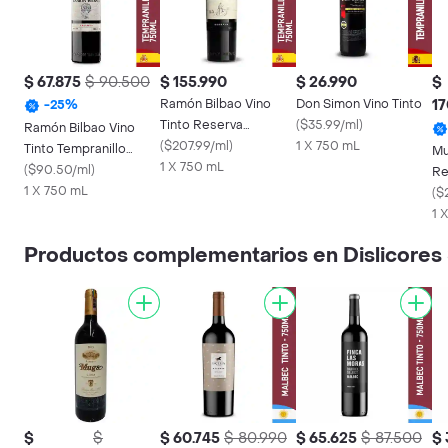
$ 67.875
$ 90.500
$ 155.990
$ 26.990
$
Ramón Bilbao Vino
Don Simon Vino Tinto
17
-
25
%
Tinto Reserva
(
$35.99/ml
)
Ramón Bilbao Vino
Tempranillo Graciano
(
$207.99/ml
)
1 X 750 mL
Tinto Tempranillo
Mu
Mazuelo
1 X 750 mL
Crianza 750 ml
(
$90.50/ml
)
Re
1 X 750 mL
(
$
1 
Productos complementarios en Dislicores
$
$
$ 60.745
$ 80.990
$ 65.625
$ 87.500
$ 