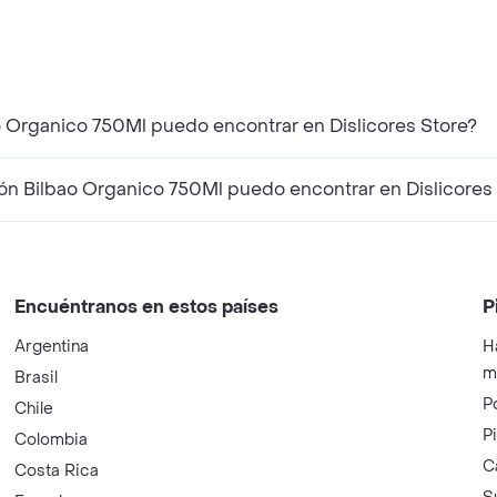
¿Qué productos similares a Vino Tinto Ramón Bilbao Organico 750Ml puedo encontrar en Dislicores Store?
¿Qué productos complementarios a Vino Tinto Ramón Bilbao Organico 750Ml puedo encontrar e
Encuéntranos en estos países
P
Argentina
H
m
Brasil
P
Chile
P
Colombia
C
Costa Rica