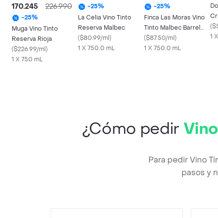
170.245
226.990
Do
-
25
%
-
25
%
Cr
La Celia Vino Tinto
Finca Las Moras Vino
-
25
%
(
$
Reserva Malbec
Tinto Malbec Barrel
Muga Vino Tinto
1 
(
$80.99/ml
)
Select Botella 750 ml
(
$87.50/ml
)
Reserva Rioja
1 X 750.0 mL
1 X 750.0 mL
(
$226.99/ml
)
1 X 750 mL
¿Cómo pedir
Vino
Para pedir Vino T
pasos y n