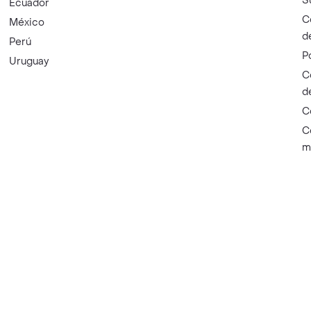
S
Ecuador
C
México
d
Perú
P
Uruguay
C
d
C
C
m