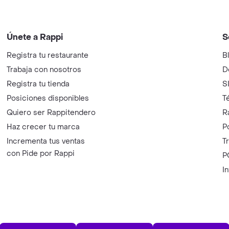
Únete a Rappi
S
Registra tu restaurante
B
Trabaja con nosotros
D
Registra tu tienda
S
Posiciones disponibles
T
Quiero ser Rappitendero
R
Haz crecer tu marca
P
Incrementa tus ventas
T
con Pide por Rappi
P
I
App Store
Play Store
AppGalle