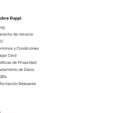
obre Rappi
log
erecho de retracto
IC
érminos y Condiciones
appi Card
olíticas de Privacidad
ratamiento de Datos
QRs
nformación Relevante
ry