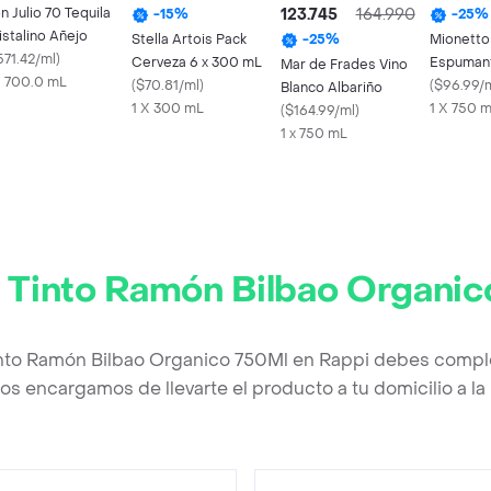
n Julio 70 Tequila
123.745
164.990
-
15
%
-
25
%
istalino Añejo
Stella Artois Pack
Mionetto
-
25
%
571.42/ml
)
Cerveza 6 x 300 mL
Espuman
Mar de Frades Vino
X 700.0 mL
(
$70.81/ml
)
Brut Gler
(
$96.99/
Blanco Albariño
1 X 300 mL
1 X 750 
(
$164.99/ml
)
1 x 750 mL
 Tinto Ramón Bilbao Organi
into Ramón Bilbao Organico 750Ml en Rappi debes comple
os encargamos de llevarte el producto a tu domicilio a l