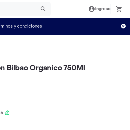
Ingreso
rminos y condiciones
n Bilbao Organico 750Ml
tá