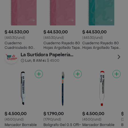
$ 44.530,00
$ 44.530,00
$ 44.530,00
(44530/und)
(44530/und)
(44530/und)
Cuaderno
Cuaderno Rayado 80
Cuaderno Rayado 80
Cuadriculado 80
Hojas Argollado Tapa
Hojas Argollado Tapa
Hojas Argollado Tapa
Dura Pelikan
Dura Pelikan
La Surtidora Papelería Y Fiestas
Dura Pelikan
Lun, 8 AM
$ 4500
•
$ 4.500,00
$ 1.790,00
$ 4.500,00
$ 2
(4500/und)
(1790/und)
(4500/und)
(27
Marcador Borrable
Boligrafo Gel 0.5 Offi-
Marcador Borrable
Bol