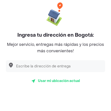
Únete a Rappi
Sobre Rappi
Facebook
Twitter
Instagram
Ingresa tu dirección en Bogotá:
Mejor servicio, entregas más rápidas y los precios
©
2026
Rappi Inc. All rights reserved.
más convenientes!
Rappi S.A.S. --- NIT 900.843.898-9 --- Calle 63 # 16A-02
Bogotá D.C. --- notificacionesrappi@rappi.com
Usar mi ubicación actual