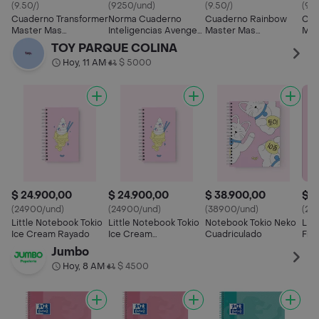
(9.50/)
(9250/und)
(9.50/)
(9.2
Cuaderno Transformer
Norma Cuaderno
Cuaderno Rainbow
Cua
Master Mas
Inteligencias Avenger
Master Mas
Mas
Cuadriculado 100
Cuadriculado Cosido
Cuadriculado 100
Cua
TOY PARQUE COLINA
Hojas Cosido Scribe
Hojas Cosido Scribe
Hoj
Hoy, 11 AM
$ 5000
•
$ 24.900,00
$ 24.900,00
$ 38.900,00
$ 2
(24900/und)
(24900/und)
(38900/und)
(25
Little Notebook Tokio
Little Notebook Tokio
Notebook Tokio Neko
Lit
Ice Cream Rayado
Ice Cream
Cuadriculado
Fro
Cuadriculado
Ray
Jumbo
Hoy, 8 AM
$ 4500
•