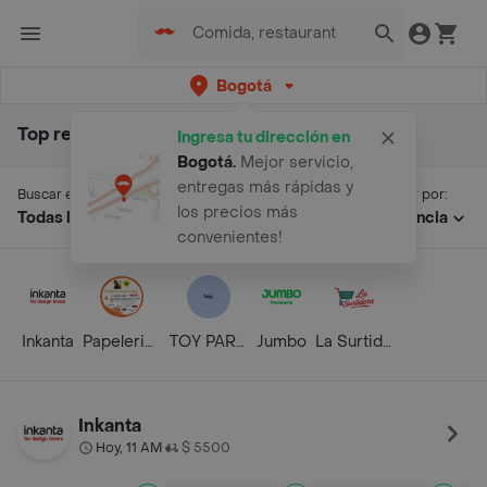
Bogotá
Top resultados para "rocketbook"
Ingresa tu dirección en
Bogotá
.
Mejor servicio,
entregas más rápidas y
Buscar en:
Ordenar por:
los precios más
Todas las secciones
Relevancia
convenientes!
Inkanta
Papeleria Y Cacharreria Luci
TOY PARQUE COLINA
Jumbo
La Surtidora Papelería Y Fiestas
Inkanta
Hoy, 11 AM
$ 5500
•