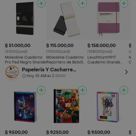
$ 51.000,00
$ 115.000,00
$ 158.000,00
$ 6
(51000/und)
(115000/und)
(158000/und)
(63
Moleskine Cuaderno
Moleskine Cuaderno
Leuchtturm1917
Mol
Pro Pad Negro Grande
Reportero de Bolsillo
Cuaderno Grande
Cah
Rayas Negro hc
Blanca Rosa Hc
Imp
Papeleria Y Cacharreria Luci
Hoy, 10 AM
$ 5500
•
$ 9.500,00
$ 9.250,00
$ 9.500,00
$ 9