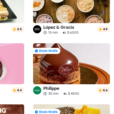
López & Gracia
4.5
4.9
15 min
·
$ 6500
Envío Gratis
Philippe
4.4
4.6
30 min
·
$ 4500
Envío Gratis