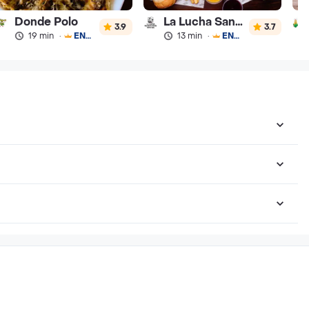
Donde Polo
La Lucha Sanguchería
3.9
3.7
19 min
·
ENVÍO GRATIS
13 min
·
ENVÍO GRATIS