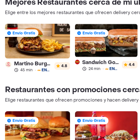
Mejores Restaurantes cerca de mi u
Elige entre los mejores restaurantes que ofrecen delivery cer
Envío Gratis
Envío Gratis
Sandwich Gourmet Salsa de Ajo
Martino Burgers
4.4
4.8
24 min
·
ENVÍO GRATIS
45 min
·
ENVÍO GRATIS
Restaurantes con promociones cerc
Elige restaurantes que ofrecen promociones y hacen delivery
Envío Gratis
Envío Gratis