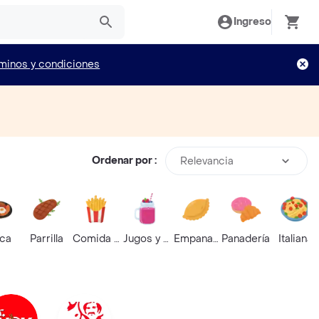
Ingreso
minos y condiciones
Ordenar por :
Relevancia
ica
Parrilla
Comida Rápida
Jugos y Batidos
Empanadas
Panadería
Italiana