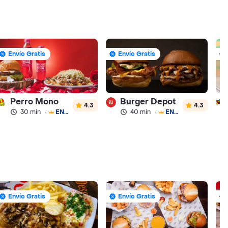
Envío Gratis
Envío Gratis
Perro Mono
Burger Depot
4.3
4.3
30 min
·
ENVÍO GRATIS
40 min
·
ENVÍO GRATIS
Envío Gratis
Envío Gratis