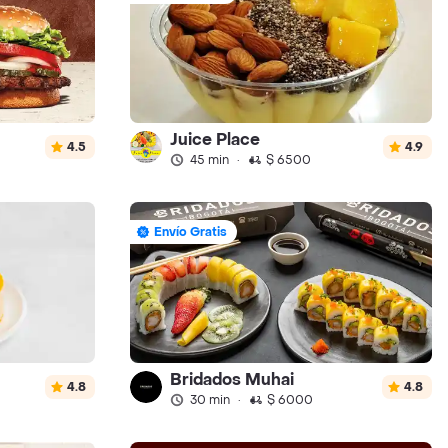
Juice Place
4.5
4.9
45 min
·
$ 6500
Envío Gratis
Bridados Muhai
4.8
4.8
30 min
·
$ 6000