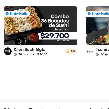
Envío Gratis
Envío Grati
Kaori Sushi Bgta
Toshir
4.5
39 min
·
$ 7000
20 mi