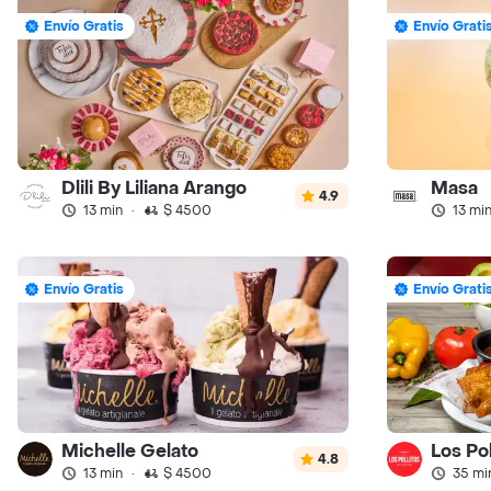
Envío Gratis
Envío Grati
Dlili By Liliana Arango
Masa
4.9
13 min
·
$ 4500
13 mi
Envío Gratis
Envío Grati
Michelle Gelato
Los Pol
4.8
13 min
·
$ 4500
35 mi