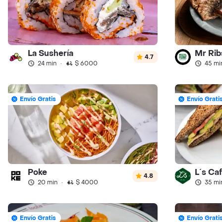
La Sushería
Mr Ribs
4.7
24 min
·
$ 6000
45 mi
Envío Gratis
Envío Grati
Poke
L´s Ca
4.8
20 min
·
$ 4000
35 mi
Envío Gratis
Envío Grati