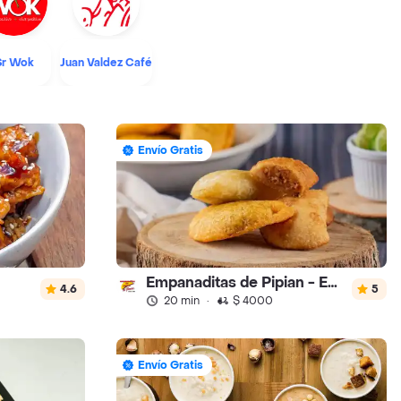
Sr Wok
Juan Valdez Café
Envío Gratis
Empanaditas de Pipian - Empanadas
4.6
5
20 min
·
$ 4000
Envío Gratis