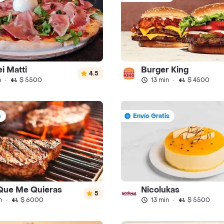
i Matti
Burger King
4.5
n
·
$ 5500
13 min
·
$ 4500
s
Envío Gratis
 Que Me Quieras
Nicolukas
5
n
·
$ 6000
13 min
·
$ 5500