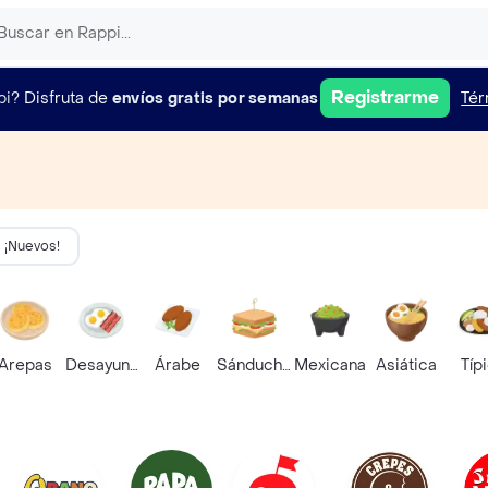
Registrarme
pi?
Disfruta de
envíos gratis por semanas
Tér
¡Nuevos!
Arepas
Desayunos
Árabe
Sánduches
Mexicana
Asiática
Típ