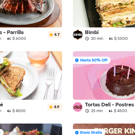
 - Parrilla
Bimbi
4.7
n
·
$ 6000
20 min
·
$ 5500
s
Hasta 50% Off
fé
Tortas Deli - Postres
4.9
n
·
$ 4500
25 min
·
$ 4500
s
Envío Gratis