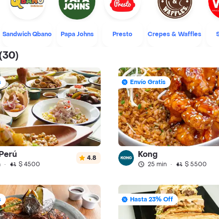
Sandwich Qbano
Papa Johns
Presto
Crepes & Waffles
(30)
s
Envío Gratis
Perú
Kong
4.8
n
·
$ 4500
25 min
·
$ 5500
s
Hasta 23% Off