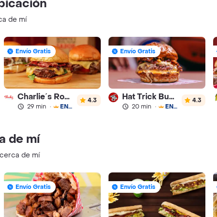
bicación
ca de mí
Envío Gratis
Envío Gratis
Charlie´s Roastbeef
Hat Trick Burgers
4.3
4.3
29 min
·
ENVÍO GRATIS
20 min
·
ENVÍO GRATIS
a de mí
 cerca de mí
Envío Gratis
Envío Gratis