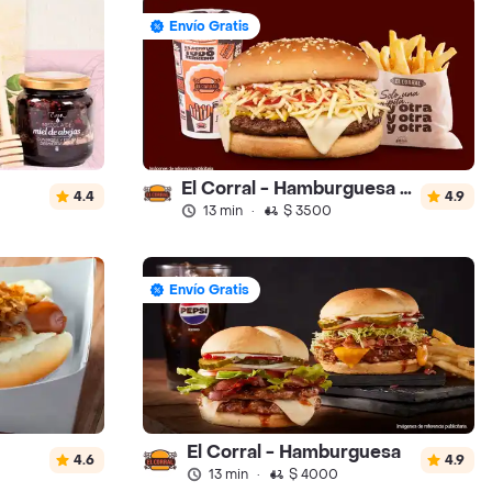
Envío Gratis
El Corral - Hamburguesa - Turbo
4.4
4.9
13 min
·
$ 3500
Envío Gratis
El Corral - Hamburguesa
4.6
4.9
13 min
·
$ 4000