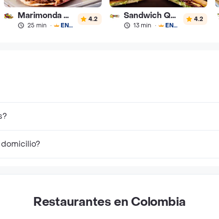
Marimonda del Mono
Sandwich Qbano
4.2
4.2
25 min
·
ENVÍO GRATIS
13 min
·
ENVÍO GRATIS
s?
 domicilio?
Restaurantes en Colombia