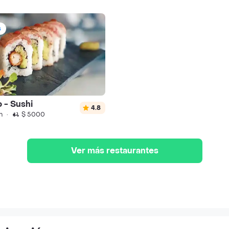
s
o - Sushi
4.8
n
·
$ 5000
Ver más restaurantes