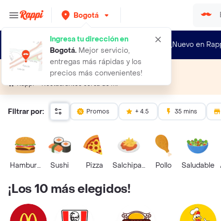
Bogotá
Ingresa tu dirección en
¿Nuevo en Rap
Bogotá
.
Mejor servicio,
entregas más rápidas y los
Restaurantes cerca de mí
precios más convenientes!
Restaurantes cerca de mí
Rappi
Filtrar por:
Promos
+ 4.5
35 mins
Hamburguesa
Sushi
Pizza
Salchipapas
Pollo
Saludable
¡Los 10 más elegidos!