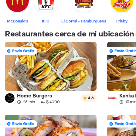
McDonald's
KFC
El Corral - Hamburguesa
Frisby
Restaurantes cerca de mi ubicación
Envío Gratis
Envío Grati
Home Burgers
Kanka 
4.6
25 min
·
$ 4000
13 mi
Envío Gratis
Envío Grati