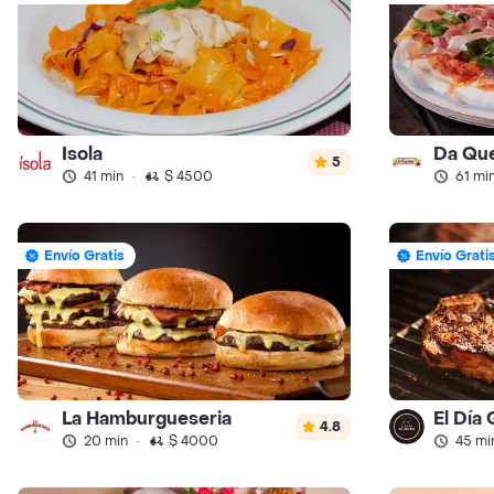
Isola
Da Que
5
41 min
·
$ 4500
61 mi
Envío Gratis
Envío Grati
La Hamburgueseria
El Día
4.8
20 min
·
$ 4000
45 mi