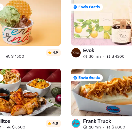
s
Envío Gratis
Evok
4.9
n
·
$ 4500
30 min
·
$ 4500
s
Envío Gratis
litos
Frank Truck
4.8
n
·
$ 5500
20 min
·
$ 6000