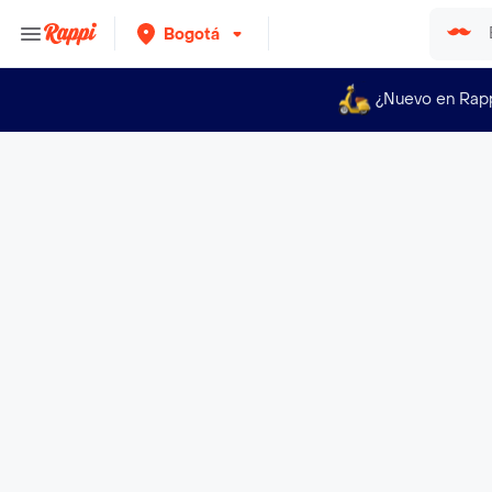
Bogotá
¿Nuevo en Rap