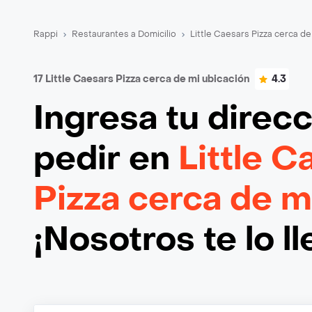
Rappi
Restaurantes a Domicilio
Little Caesars Pizza cerca de
17 Little Caesars Pizza cerca de mi ubicación
4.3
Ingresa tu direc
pedir en
Little C
Pizza cerca de m
¡Nosotros te lo l