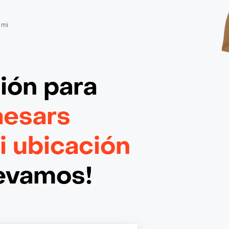
 mi
ción
para
aesars
i ubicación
levamos!