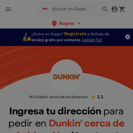
Bogotá
Regístrate
¿Nuevo en Rappi?
y disfruta de
envíos gratis por semanas
Aplican TyC
3.3
142 Dunkin' cerca de mi ubicación
Ingresa tu dirección
para
pedir en
Dunkin' cerca de