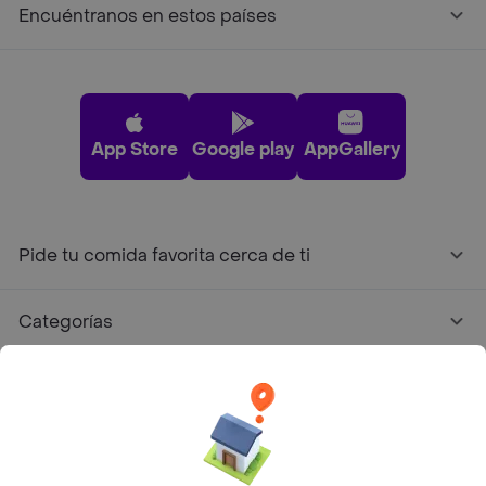
Encuéntranos en estos países
App Store
Google play
AppGallery
Pide tu comida favorita cerca de ti
Categorías
Únete a Rappi
Sobre Rappi