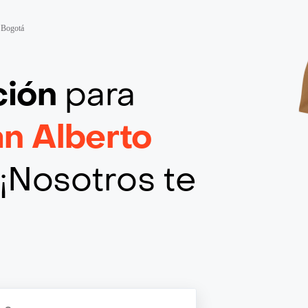
 Bogotá
ción
para
n Alberto
¡Nosotros te