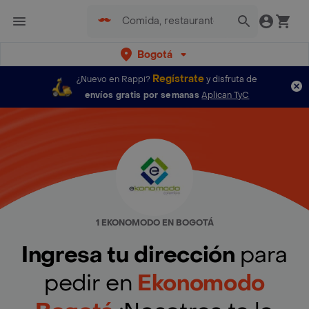
Bogotá
Regístrate
¿Nuevo en Rappi?
y disfruta de
envíos gratis por semanas
Aplican TyC
1 EKONOMODO EN BOGOTÁ
Ingresa tu dirección
para
pedir en
Ekonomodo