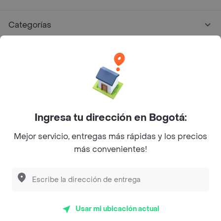
Categorías
Únete a Rappi
Sobre Rappi
Facebook
Twitter
Instagram
Ingresa tu dirección en Bogotá:
Mejor servicio, entregas más rápidas y los precios
©
2026
Rappi Inc. All rights reserved.
más convenientes!
Descubre las
PROMOCIONES
que tenemos
para ti
Rappi S.A.S. --- NIT 900.843.898-9 --- Calle 63 # 16A-02
Bogotá D.C. --- notificacionesrappi@rappi.com
Usar mi ubicación actual