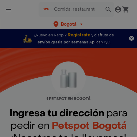
Bogotá
Regístrate
¿Nuevo en Rappi?
y disfruta de
envíos gratis por semanas
Aplican TyC
1 PETSPOT EN BOGOTÁ
Ingresa tu dirección
para
pedir en
Petspot Bogotá