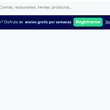
Registrarme
i?
Disfruta de
envíos gratis por semanas
Té