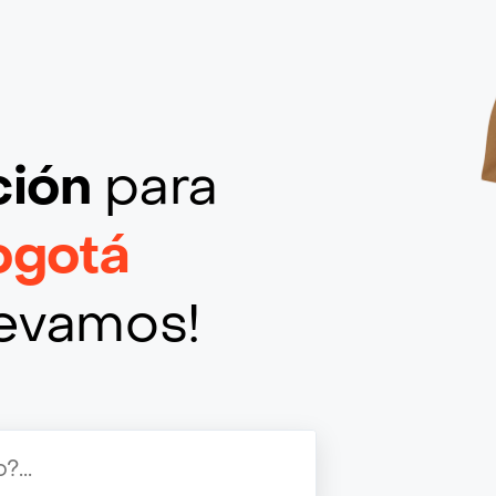
ción
para
ogotá
llevamos!