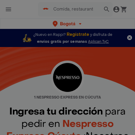
Bogotá
Regístrate
¿Nuevo en Rappi?
y disfruta de
envíos gratis por semanas
Aplican TyC
1 NESPRESSO EXPRESS EN CÚCUTA
Ingresa tu dirección
para
pedir en
Nespresso