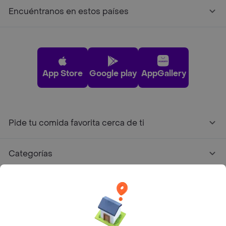
Encuéntranos en estos países
App Store
Google play
AppGallery
Pide tu comida favorita cerca de ti
Categorías
Únete a Rappi
Sobre Rappi