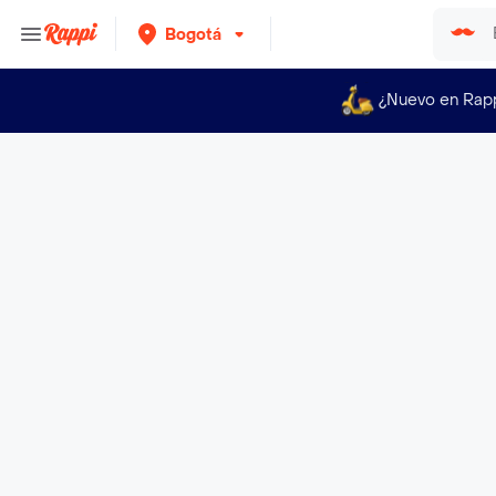
Bogotá
¿Nuevo en Rap