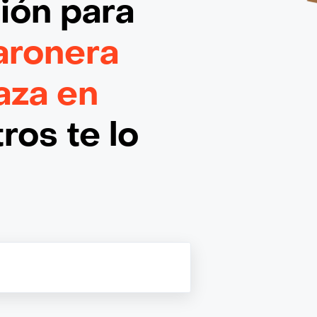
ción
para
aronera
aza en
ros te lo