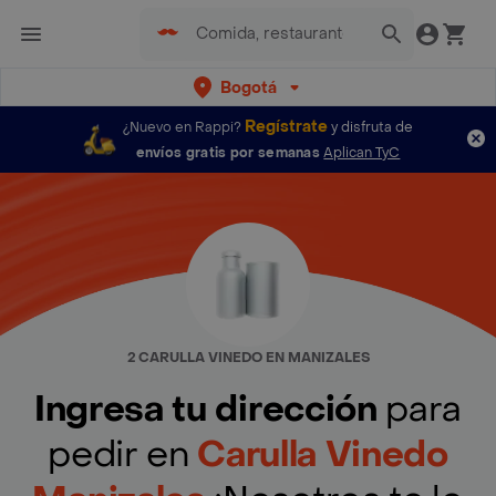
Bogotá
Regístrate
¿Nuevo en Rappi?
y disfruta de
envíos gratis por semanas
Aplican TyC
2 CARULLA VINEDO EN MANIZALES
Ingresa tu dirección
para
pedir en
Carulla Vinedo