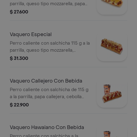
parrilla, queso tipo mozzarella, papa
callejera, piña, salsa blanca y salsa de
$ 27.600
tomate en pan perro
Vaquero Especial
Perro caliente con salchicha 115 g a la
parrilla, queso tipo mozzarella,
tocineta picada, papa callejera,
$ 31.300
cebolla picada, salsa blanca, salsa de
tomate y mostaza en pan perro
Vaquero Callejero Con Bebida
Perro caliente con salchicha de 115 g
a la parrilla, papa callejera, cebolla
picada, salsa blanca, salsa de tomate
$ 22.900
y mostaza en pan perro + bebida PET
Vaquero Hawaiano Con Bebida
Perro caliente con salchicha a la