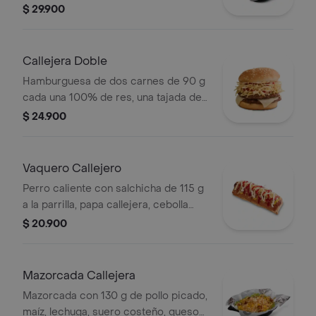
costeño, salsa BBQ, salsa Corral,
$ 29.900
salsa piña y papa callejera. + bebida
PET
Callejera Doble
Hamburguesa de dos carnes de 90 g
cada una 100% de res, una tajada de
queso tipo mozzarella, papas
$ 24.900
callejera, salsa blanca, salsa de
tomate y mostaza en pan ajonjolí
Vaquero Callejero
Perro caliente con salchicha de 115 g
a la parrilla, papa callejera, cebolla
picada, salsa blanca, salsa de tomate
$ 20.900
y mostaza en pan perro
Mazorcada Callejera
Mazorcada con 130 g de pollo picado,
maíz, lechuga, suero costeño, queso