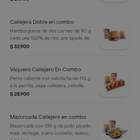
blanca, salsa de tomate y mostaza en
pan ajonjolí + papas Corral medianas
+ bebida PET
Callejera Doble en combo
Hamburguesa de dos carnes de 90 g
cada una 100% de res, una tajada de
queso tipo mozzarella, papas
$ 32.900
callejera, salsa blanca, salsa de
tomate y mostaza en pan ajonjolí +
papas Corral medianas + bebida PET
Vaquero Callejero En Combo
Perro caliente con salchicha de 115 g
a la parrilla, papa callejera, cebolla
picada, salsa blanca, salsa de tomate
$ 28.900
y mostaza en pan perro + papas
medianas (Corral o cascos) + bebida
PET
Mazorcada Callejera en combo
Mazorcada con 130 g de pollo picado,
maíz, lechuga, suero costeño, queso