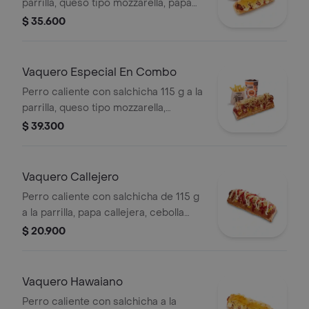
parrilla, queso tipo mozzarella, papa
callejera, piña y salsas en pan perro +
$ 35.600
papas medianas (corral o en cascos)
+ bebida pet
Vaquero Especial En Combo
Perro caliente con salchicha 115 g a la
parrilla, queso tipo mozzarella,
tocineta picada, papa callejera,
$ 39.300
cebolla picada, salsa blanca, salsa de
tomate y mostaza en pan perro +
papas medianas (Corral o en cascos)
Vaquero Callejero
+ bebida PET
Perro caliente con salchicha de 115 g
a la parrilla, papa callejera, cebolla
picada, salsa blanca, salsa de tomate
$ 20.900
y mostaza en pan perro
Vaquero Hawaiano
Perro caliente con salchicha a la