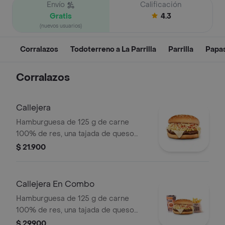
Envío
Calificación
Gratis
4.3
(nuevos usuarios)
Corralazos
Todoterreno a La Parrilla
Parrilla
Papa
Corralazos
Callejera
Hamburguesa de 125 g de carne
100% de res, una tajada de queso
tipo mozzarella, papas callejera, salsa
$ 21.900
blanca, salsa de tomate y mostaza en
pan ajonjolí
Callejera En Combo
Hamburguesa de 125 g de carne
100% de res, una tajada de queso
tipo mozzarella, papas callejera, salsa
$ 29.900