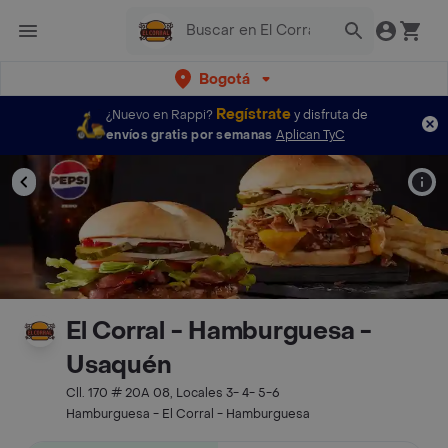
Bogotá
Regístrate
¿Nuevo en Rappi?
y disfruta de
envíos gratis por semanas
Aplican TyC
El Corral - Hamburguesa -
Usaquén
Cll. 170 # 20A 08, Locales 3- 4- 5-6
Hamburguesa - El Corral - Hamburguesa