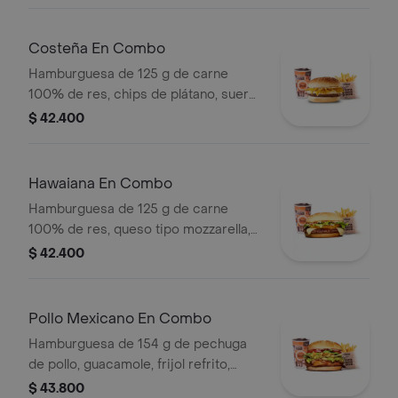
blanca, salsa de tomate y mostaza en
pan ajonjolí + papas Corral medianas
+ bebida PET
Costeña En Combo
Hamburguesa de 125 g de carne
100% de res, chips de plátano, suero,
queso costeño rallado y salsa blanca
$ 42.400
en pan ajonjolí + papas medianas
(corral o cascos) + bebida pet
Hawaiana En Combo
Hamburguesa de 125 g de carne
100% de res, queso tipo mozzarella,
piña, lechuga, salsa blanca y salsa de
$ 42.400
tomate en pan ajonjolí + papas
medianas (corral o cascos) + bebida
pet
Pollo Mexicano En Combo
Hamburguesa de 154 g de pechuga
de pollo, guacamole, frijol refrito,
tortillas de maíz, tomate, lechuga y
$ 43.800