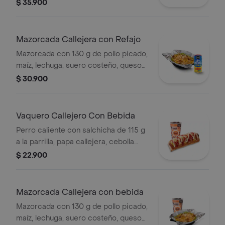
costeño, salsa BBQ, salsa Corral,
$ 35.900
salsa piña y papa callejera. + papas
Corral medianas + bebida PET
Mazorcada Callejera con Refajo
Mazorcada con 130 g de pollo picado,
maíz, lechuga, suero costeño, queso
costeño, salsa BBQ, salsa Corral,
$ 30.900
salsa piña y papa callejera. + Refajo
en lata
Vaquero Callejero Con Bebida
Perro caliente con salchicha de 115 g
a la parrilla, papa callejera, cebolla
picada, salsa blanca, salsa de tomate
$ 22.900
y mostaza en pan perro + bebida PET
Mazorcada Callejera con bebida
Mazorcada con 130 g de pollo picado,
maíz, lechuga, suero costeño, queso