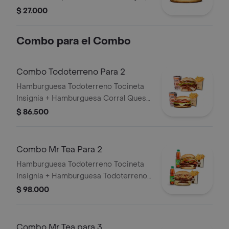
cebolla en rodajas, lechuga, salsa
$ 27.000
blanca, salsa de tomate y mostaza en
pan ajonjolí
Combo para el Combo
Combo Todoterreno Para 2
Hamburguesa Todoterreno Tocineta
Insignia + Hamburguesa Corral Queso
+ 2 papas grandes + 2 bebidas
$ 86.500
Combo Mr Tea Para 2
Hamburguesa Todoterreno Tocineta
Insignia + Hamburguesa Todoterreno
Callejera + 2 papas grandes + 2 Mr
$ 98.000
Tea sabor a limón
Combo Mr Tea para 3