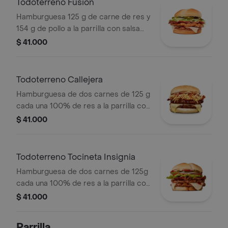
Todoterreno Fusión
Hamburguesa 125 g de carne de res y
154 g de pollo a la parrilla con salsa
BBQ, tocineta, queso mozzarella,
$ 41.000
pepinillos, lechuga, cebolla y salsa
miel mostaza en pan papa
Todoterreno Callejera
Hamburguesa de dos carnes de 125 g
cada una 100% de res a la parrilla con
salsa bbq, tocineta, queso mozzarella,
$ 41.000
papas callejera, salsa blanca, salsa
bbq y mostaza en pan ajonjolí
Todoterreno Tocineta Insignia
Hamburguesa de dos carnes de 125g
cada una 100% de res a la parrilla con
salsa BBQ, tocineta, queso
$ 41.000
mozzarella, pepinillos, lechuga,
tomate, cebolla, salsa blanca, salsa de
Parrilla