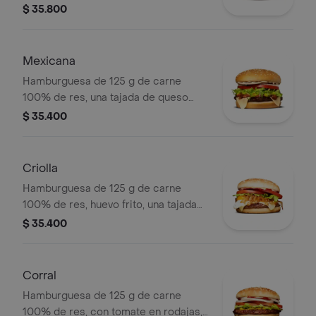
tortillas de maíz, tomate, lechuga y
$ 35.800
salsa blanca en pan ajonjolí
Mexicana
Hamburguesa de 125 g de carne
100% de res, una tajada de queso
tipo mozzarella, guacamole, fríjol
$ 35.400
refrito, tomate en rodajas, cebolla en
rodajas, lechuga y salsa blanca
Criolla
Hamburguesa de 125 g de carne
100% de res, huevo frito, una tajada
de queso tipo mozzarella, cebolla
$ 35.400
grillé, tomate en rodajas, lechuga,
salsa blanca y salsa de tomate
Corral
Hamburguesa de 125 g de carne
100% de res, con tomate en rodajas,