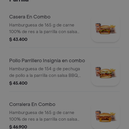
tomate y mostaza en pan papa
Casera En Combo
Hamburguesa de 165 g de carne
100% de res a la parrilla con salsa
bbq, queso americano, cebolla,
$ 43.400
tomate, lechuga y salsas en pan
ajonjolí + papas medianas (corral o
cascos) + bebida
Pollo Parrillero Insignia en combo
Hamburguesa de 154 g de pechuga
de pollo a la parrilla con salsa BBQ,
tocineta, una tajada de queso tipo
$ 45.400
mozzarella, pepinillos, cebolla en
rodajas, lechuga y miel mostaza en
pan papa + papas medianas (Corral o
Corralera En Combo
cascos) + bebida PET
Hamburguesa de 165 g de carne
100% de res a la parrilla con salsa
bbq, tocineta, queso americano,
$ 46.900