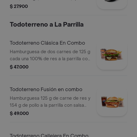
costeño, salsa BBQ, salsa Corral,
$ 27.900
salsa piña y papa callejera.
Todoterreno a La Parrilla
Todoterreno Clásica En Combo
Hamburguesa de dos carnes de 125 g
cada una 100% de res a la parrilla con
salsa bbq, queso mozzarella, lechuga,
$ 47.000
tomate, cebolla y salsas + papas
medianas (corral o cascos) + bebida
Todoterreno Fusión en combo
Hamburguesa 125 g de carne de res y
154 g de pollo a la parrilla con salsa
BBQ, tocineta, queso mozzarella,
$ 49.000
pepinillos, lechuga, cebolla y salsa
miel mostaza en pan papa + papas
medianas (Corral o cascos) + bebida
Todoterreno Callejera En Combo