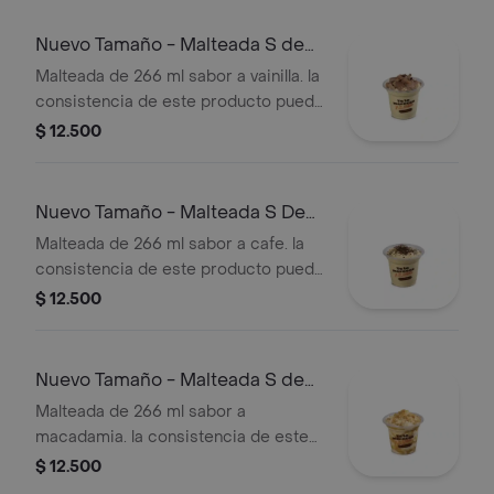
Nuevo Tamaño - Malteada S de
Vainilla
Malteada de 266 ml sabor a vainilla. la
consistencia de este producto puede
variar debido al tiempo de entrega.
$ 12.500
Nuevo Tamaño - Malteada S De
Café
Malteada de 266 ml sabor a cafe. la
consistencia de este producto puede
variar debido al tiempo de entrega
$ 12.500
Nuevo Tamaño - Malteada S de
Macadamia
Malteada de 266 ml sabor a
macadamia. la consistencia de este
producto puede variar debido al
$ 12.500
tiempo de entrega.