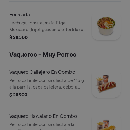
prefieras (puede tener trazas de
alimentos de origen animal) + papas
Ensalada
medianas + bebida PET
Lechuga, tomate, maíz. Elige:
Mexicana (frijol, guacamole, tortilla) o
Campestre (quesos, huevo, pepinillos)
$ 28.500
+ aderezo y adiciona la proteína que
prefieras (puede tener trazas de
Vaqueros - Muy Perros
alimentos de origen animal)
Vaquero Callejero En Combo
Perro caliente con salchicha de 115 g
a la parrilla, papa callejera, cebolla
picada, salsa blanca, salsa de tomate
$ 28.900
y mostaza en pan perro + papas
medianas (Corral o cascos) + bebida
PET
Vaquero Hawaiano En Combo
Perro caliente con salchicha a la