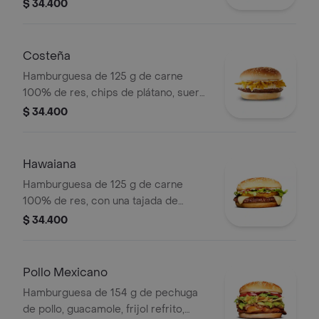
queso tipo mozzarella, tocineta,
$ 34.400
tomate en rodajas, cebolla en rodajas,
lechuga fresca y salsas en pan ajonjolí
Costeña
Hamburguesa de 125 g de carne
100% de res, chips de plátano, suero,
queso costeño rallado y salsa blanca
$ 34.400
en pan ajonjolí
Hawaiana
Hamburguesa de 125 g de carne
100% de res, con una tajada de
queso tipo mozzarella, piña, lechuga,
$ 34.400
salsa blanca y salsa de tomate en pan
ajonjolí
Pollo Mexicano
Hamburguesa de 154 g de pechuga
de pollo, guacamole, frijol refrito,