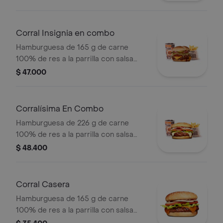
cebolla grillé y salsa de tomate +
papas medianas (corral o cascos) +
bebida pet
Corral Insignia en combo
Hamburguesa de 165 g de carne
100% de res a la parrilla con salsa
BBQ, tocineta, queso americano,
$ 47.000
pepinillos, lechuga, tomate, cebolla,
salsa blanca, salsa de tomate y
mostaza en pan papa + papas Corral
Corralísima En Combo
medianas + bebida PET
Hamburguesa de 226 g de carne
100% de res a la parrilla con salsa
bbq, queso mozzarella, tomate,
$ 48.400
cebolla, lechuga y salsas + papas
medianas (corral o cascos) + bebida
pet
Corral Casera
Hamburguesa de 165 g de carne
100% de res a la parrilla con salsa
bbq, queso americano, cebolla en