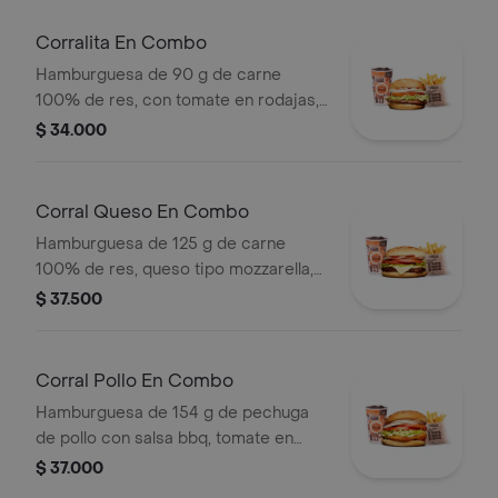
Corralita En Combo
Hamburguesa de 90 g de carne
100% de res, con tomate en rodajas,
cebolla en rodajas, lechuga, salsa
$ 34.000
blanca y salsa de tomate + papas
medianas (corral o cascos) + bebida
pet
Corral Queso En Combo
Hamburguesa de 125 g de carne
100% de res, queso tipo mozzarella,
tomate en rodajas, cebolla en rodajas,
$ 37.500
lechuga y salsas + papas medianas
(corral o cascos) + bebida pet
Corral Pollo En Combo
Hamburguesa de 154 g de pechuga
de pollo con salsa bbq, tomate en
rodajas, cebolla en rodajas, lechuga y
$ 37.000
salsa blanca + papas medianas (corral