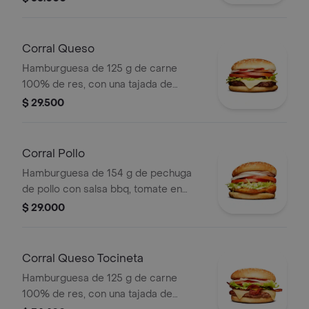
en pan ajonjolí + papas medianas
(corral o cascos) + bebida pet.
Corral Queso
Hamburguesa de 125 g de carne
100% de res, con una tajada de
queso tipo mozzarella, tomate en
$ 29.500
rodajas, cebolla en rodajas, lechuga,
salsa blanca, salsa de tomate y
mostaza
Corral Pollo
Hamburguesa de 154 g de pechuga
de pollo con salsa bbq, tomate en
rodajas, cebolla en rodajas, lechuga y
$ 29.000
salsa blanca en pan ajonjolí
Corral Queso Tocineta
Hamburguesa de 125 g de carne
100% de res, con una tajada de