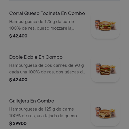
o cascos) + bebida pet
Corral Queso Tocineta En Combo
Hamburguesa de 125 g de carne
100% de res, queso mozzarella,
tocineta, tomate en rodajas, cebolla
$ 42.400
en rodajas, lechuga fresca y salsas +
papas medianas (corral o cascos) +
bebida
Doble Doble En Combo
Hamburguesa de dos carnes de 90 g
cada una 100% de res, dos tajadas de
queso tipo mozzarella, cebolla grillé,
$ 42.400
tomate, lechuga y salsa blanca en pan
ajonjolí + papas medianas (Corral o
cascos) + bebida PET
Callejera En Combo
Hamburguesa de 125 g de carne
100% de res, una tajada de queso
tipo mozzarella, papas callejera, salsa
$ 29.900