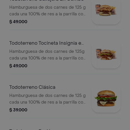
PET
Hamburguesa de dos carnes de 125 g
cada una 100% de res a la parrilla con
salsa bbq, tocineta, queso mozzarella,
$ 49.000
papas callejera y salsas + papas
medianas(corral o cascos) + bebida
Todoterreno Tocineta Insignia en
combo
Hamburguesa de dos carnes de 125g
cada una 100% de res a la parrilla con
salsa BBQ, tocineta, queso
$ 49.000
mozzarella, pepinillos, lechuga,
tomate, cebolla, salsa blanca, salsa de
tomate y mostaza en pan papa +
Todoterreno Clásica
papas Corral medianas + bebida PET
Hamburguesa de dos carnes de 125 g
cada una 100% de res a la parrilla con
salsa bbq, queso mozzarella, lechuga,
$ 39.000
tomate en rodajas, cebolla en rodajas
y salsas