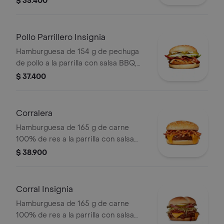
$ 35.400
rodajas, tomate en rodajas, lechuga y
salsas en pan ajonjolí
Pollo Parrillero Insignia
Hamburguesa de 154 g de pechuga
de pollo a la parrilla con salsa BBQ,
tocineta, una tajada de queso tipo
$ 37.400
mozzarella, pepinillos, cebolla en
rodajas, lechuga y miel mostaza en
pan papa
Corralera
Hamburguesa de 165 g de carne
100% de res a la parrilla con salsa
bbq, tocineta, una tajada de queso
$ 38.900
tipo americano, cebolla grillé y salsa
de tomate en pan ajonjolí
Corral Insignia
Hamburguesa de 165 g de carne
100% de res a la parrilla con salsa