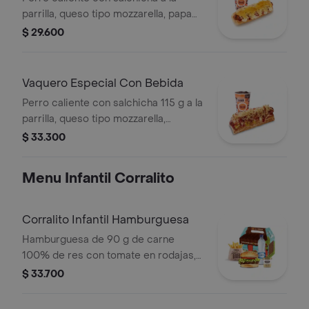
parrilla, queso tipo mozzarella, papa
callejera, piña, salsa blanca y salsa de
$ 29.600
tomate en pan perro + bebida pet
Vaquero Especial Con Bebida
Perro caliente con salchicha 115 g a la
parrilla, queso tipo mozzarella,
tocineta picada, papa callejera,
$ 33.300
cebolla picada, salsa blanca, salsa de
tomate y mostaza en pan perro +
Menu Infantil Corralito
bebida PET
Corralito Infantil Hamburguesa
Hamburguesa de 90 g de carne
100% de res con tomate en rodajas,
lechuga en julianas, salsa blanca y
$ 33.700
salsa de tomate con papas corral
medianas, bebida y vasito de helado