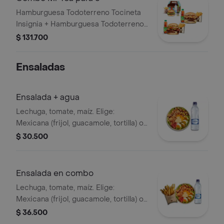
Hamburguesa Todoterreno Tocineta
Insignia + Hamburguesa Todoterreno
Callejera + 2 papas grandes + 2 Mr
$ 131.700
Tea sabor a limón + Menú Corralito
Hamburguesa
Ensaladas
Ensalada + agua
Lechuga, tomate, maíz. Elige:
Mexicana (frijol, guacamole, tortilla) o
Campestre (quesos, huevo, pepinillos)
$ 30.500
+ aderezo y adiciona la proteína que
prefieras (puede tener trazas de
alimentos de origen animal) + agua
Ensalada en combo
Lechuga, tomate, maíz. Elige:
Mexicana (frijol, guacamole, tortilla) o
Campestre (quesos, huevo, pepinillos)
$ 36.500
+ aderezo y adiciona la proteína que