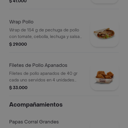
$ 41.000
papas medianas (Corral o en cascos)
+ bebida PET
Wrap Pollo
Wrap de 154 g de pechuga de pollo
con tomate, cebolla, lechuga y salsa
blanca
$ 29.000
Filetes de Pollo Apanados
Filetes de pollo apanados de 40 gr
cada uno servidos en 4 unidades
acompañados de miel mostaza
$ 33.000
Acompañamientos
Papas Corral Grandes