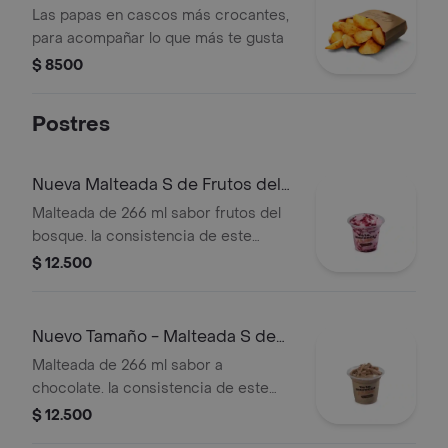
Las papas en cascos más crocantes,
para acompañar lo que más te gusta
$ 8500
Postres
Nueva Malteada S de Frutos del
Bosque
Malteada de 266 ml sabor frutos del
bosque. la consistencia de este
producto puede variar debido al
$ 12.500
tiempo de entrega.
Nuevo Tamaño - Malteada S de
Chocolate
Malteada de 266 ml sabor a
chocolate. la consistencia de este
producto puede variar debido al
$ 12.500
tiempo de entrega.