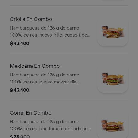
salsa blanca + papas medianas (corral
o cascos) + bebida pet
Criolla En Combo
Hamburguesa de 125 g de carne
100% de res, huevo frito, queso tipo
mozzarella, cebolla grillé, tomate en
$ 43.400
rodajas, lechuga y salsas + papas
medianas (corral o cascos) + bebida
pet
Mexicana En Combo
Hamburguesa de 125 g de carne
100% de res, queso mozzarella,
guacamole, fríjol refrito, tomate,
$ 43.400
cebolla, lechuga y salsa blanca +
papas medianas (corral o cascos) +
bebida pet
Corral En Combo
Hamburguesa de 125 g de carne
100% de res, con tomate en rodajas,
cebolla en rodajas, lechuga y salsas
$ 35.000