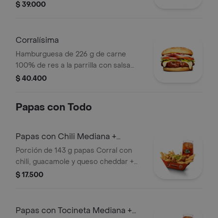
BBQ, tocineta, queso americano,
$ 39.000
pepinillos, lechuga, tomate, cebolla,
salsa blanca, salsa de tomate y
mostaza en pan papa
Corralísima
Hamburguesa de 226 g de carne
100% de res a la parrilla con salsa
bbq, queso mozzarella, tomate en
$ 40.400
rodajas, cebolla en rodajas, lechuga,
salsa blanca, salsa de tomate y
Papas con Todo
mostaza
Papas con Chili Mediana +
bebida
Porción de 143 g papas Corral con
chili, guacamole y queso cheddar +
bebida
$ 17.500
Papas con Tocineta Mediana +