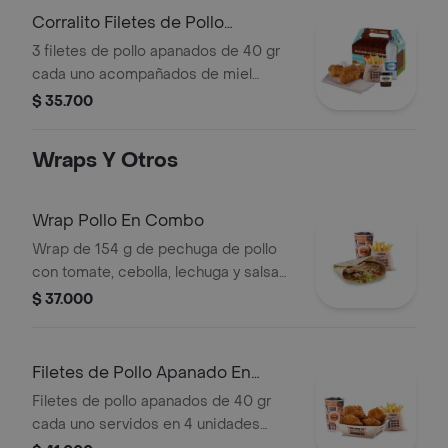
60 g
Corralito Filetes de Pollo
Apanados
3 filetes de pollo apanados de 40 gr
cada uno acompañados de miel
mostaza con papas Corral medianas,
$ 35.700
bebida y vasito de helado 60 g
Wraps Y Otros
Wrap Pollo En Combo
Wrap de 154 g de pechuga de pollo
con tomate, cebolla, lechuga y salsa
blanca + papas medianas (corral o en
$ 37.000
cascos) + bebida pet
Filetes de Pollo Apanado En
Combo
Filetes de pollo apanados de 40 gr
cada uno servidos en 4 unidades
acompañados de miel mostaza +