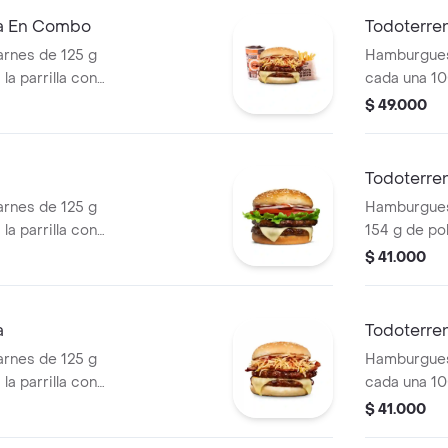
cascos) + b
ra En Combo
Todoterre
rnes de 125 g
Hamburgues
la parrilla con
cada una 10
so mozzarella,
salsa BBQ, 
$ 49.000
 + papas
pepinillos, 
os) + bebida
blanca, sal
papa + papa
Todoterre
PET
rnes de 125 g
Hamburguesa
la parrilla con
154 g de pol
ella, lechuga,
tocineta, qu
$ 41.000
lla en rodajas y
lechuga, ce
pan papa
a
Todoterren
rnes de 125 g
Hamburgues
la parrilla con
cada una 10
so mozzarella,
salsa BBQ, 
$ 41.000
lanca, salsa bbq y
pepinillos, 