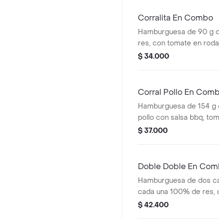
Corralita En Combo
Hamburguesa de 90 g 
res, con tomate en roda
rodajas, lechuga, salsa 
$ 34.000
tomate + papas mediana
cascos) + bebida pet
Corral Pollo En Com
Hamburguesa de 154 g 
pollo con salsa bbq, tom
cebolla en rodajas, lech
$ 37.000
+ papas medianas (corra
bebida pet
Doble Doble En Co
Hamburguesa de dos ca
cada una 100% de res, 
queso tipo mozzarella, ce
$ 42.400
tomate, lechuga y salsa