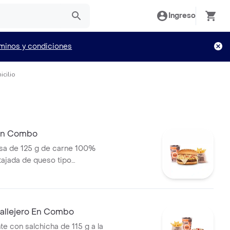
Ingreso
minos y condiciones
icilio
 En Combo
a de 125 g de carne 100%
 tajada de queso tipo
papas callejera, salsa blanca,
mate y mostaza en pan ajonjolí
ral medianas + bebida PET
allejero En Combo
te con salchicha de 115 g a la