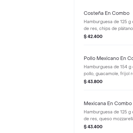
ajonjolí + papas mediana
cascos) + bebida PET
Costeña En Combo
Hamburguesa de 125 g
de res, chips de plátan
costeño rallado y salsa
$ 42.400
ajonjolí + papas mediana
cascos) + bebida pet
Pollo Mexicano En 
Hamburguesa de 154 g 
pollo, guacamole, frijol re
maíz, tomate, lechuga y 
$ 43.800
papas medianas (corral
bebida pet
Mexicana En Combo
Hamburguesa de 125 g
de res, queso mozzarell
fríjol refrito, tomate, ce
$ 43.400
salsa blanca + papas me