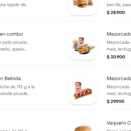
una tajada de
parrilla, pa
apas callejera,
salsa blanc
$ 28.900
tomate y mostaza
en pan perr
 Corral medianas +
cascos) + b
 en combo
Mazorcada 
 pollo picado,
Mazorcada c
steño, queso
maíz, lechu
a Corral, salsa
costeño, sal
$ 30.900
 papas Corral
piña y papa 
on Bebida
Mazorcada
icha de 115 g a la
Mazorcada c
 cebolla picada,
maíz, lechu
tomate y mostaza
costeño, sal
$ 29.900
PET
piña y papa 
Vaquero Ca