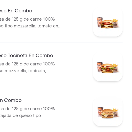
eso En Combo
a de 125 g de carne 100%
so tipo mozzarella, tomate en
olla en rodajas, lechuga y
pas medianas (corral o
ebida pet
eso Tocineta En Combo
a de 125 g de carne 100%
o mozzarella, tocineta,
odajas, cebolla en rodajas,
sca y salsas + papas medianas
ascos) + bebida
 En Combo
a de 125 g de carne 100%
 tajada de queso tipo
papas callejera, salsa blanca,
mate y mostaza en pan ajonjolí