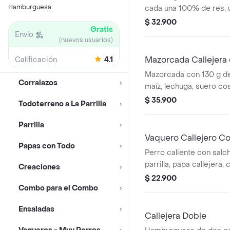
Hamburguesa
cada una 100% de res, 
queso tipo mozzarella, p
$ 32.900
Gratis
salsa blanca, salsa de 
Envío
(nuevos usuarios)
en pan ajonjolí + papas
bebida PET
Mazorcada Callejera
Calificación
4.1
Mazorcada con 130 g de
Corralazos
maíz, lechuga, suero co
costeño, salsa BBQ, sals
$ 35.900
Todoterreno a La Parrilla
piña y papa callejera. +
medianas + bebida PET
Parrilla
Vaquero Callejero C
Papas con Todo
Perro caliente con salch
parrilla, papa callejera,
Creaciones
salsa blanca, salsa de 
$ 22.900
Combo para el Combo
en pan perro + bebida 
Ensaladas
Callejera Doble