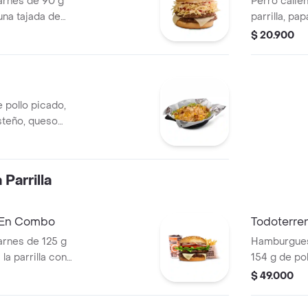
rnes de 90 g
Perro calien
una tajada de
parrilla, pa
apas callejera,
salsa blanc
$ 20.900
tomate y mostaza
en pan perr
 pollo picado,
steño, queso
a Corral, salsa
Parrilla
a En Combo
Todoterre
rnes de 125 g
Hamburguesa
la parrilla con
154 g de pol
ella, lechuga,
tocineta, qu
$ 49.000
s + papas
lechuga, ce
os) + bebida
pan papa + 