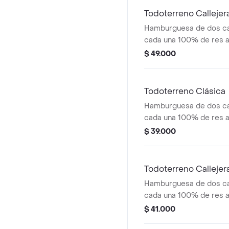
Todoterreno Calleje
Hamburguesa de dos ca
cada una 100% de res a 
salsa bbq, tocineta, que
$ 49.000
papas callejera y salsas
medianas(corral o casc
Todoterreno Clásica
Hamburguesa de dos ca
cada una 100% de res a 
salsa bbq, queso mozzar
$ 39.000
tomate en rodajas, cebo
salsas
Todoterreno Callejer
Hamburguesa de dos ca
cada una 100% de res a 
salsa bbq, tocineta, que
$ 41.000
papas callejera, salsa b