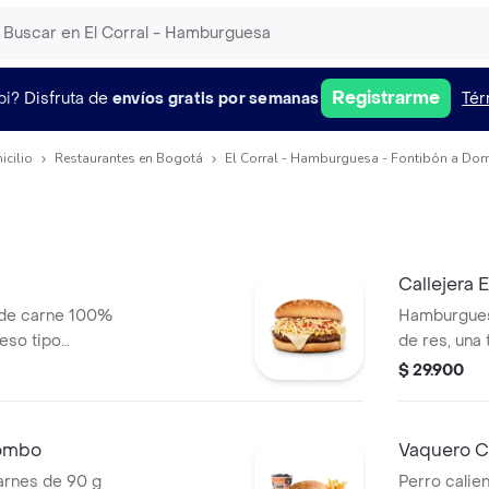
Registrarme
pi?
Disfruta de
envíos gratis por semanas
Tér
icilio
Restaurantes en Bogotá
El Corral - Hamburguesa - Fontibón a Dom
Callejera
 de carne 100%
Hamburgues
ueso tipo
de res, una
era, salsa blanca,
mozzarella, 
$ 29.900
za en pan ajonjolí
salsa de to
+ papas Cor
combo
Vaquero C
rnes de 90 g
Perro calien