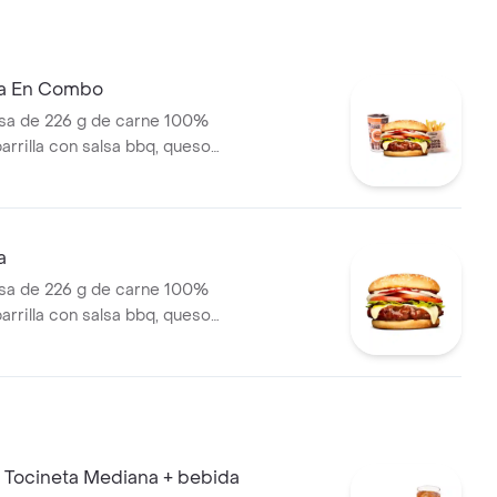
sa de tomate y mostaza en pan
ma En Combo
a de 226 g de carne 100%
parrilla con salsa bbq, queso
tomate, cebolla, lechuga y
pas medianas (corral o
ebida pet
a
a de 226 g de carne 100%
parrilla con salsa bbq, queso
 tomate en rodajas, cebolla en
huga, salsa blanca, salsa de
ostaza
 Tocineta Mediana + bebida