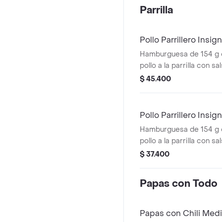
mostaza en pan ajonjolí
Parrilla
Pollo Parrillero Insi
Hamburguesa de 154 g 
pollo a la parrilla con s
una tajada de queso tip
$ 45.400
pepinillos, cebolla en ro
miel mostaza en pan pa
medianas (Corral o cas
Pollo Parrillero Insign
Hamburguesa de 154 g 
pollo a la parrilla con s
una tajada de queso tip
$ 37.400
pepinillos, cebolla en ro
miel mostaza en pan pa
Papas con Todo
Papas con Chili Med