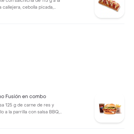
te con salchicha de 115 g a la
pa callejera, cebolla picada,
a, salsa de tomate y mostaza
o
no Fusión en combo
 125 g de carne de res y
lo a la parrilla con salsa BBQ,
eso mozzarella, pepinillos,
bolla y salsa miel mostaza en
papas medianas (Corral o