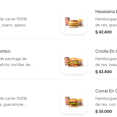
s (Corral o
+ papas Cor
Hawaiana
 de carne 100%
Hamburgues
o, suero, queso
de res, ques
 blanca en pan
lechuga, sa
$ 42.400
s (corral o
en pan ajonj
cascos) + b
Combo
Criolla E
de pechuga de
Hamburgues
frito, tortillas de
de res, huev
salsa blanca +
cebolla gril
$ 43.400
 o cascos) +
y salsas + 
cascos) + b
Corral En
 de carne 100%
Hamburgues
a, guacamole,
de res, con
bolla, lechuga y
rodajas, lec
$ 35.000
dianas (corral o
papas media