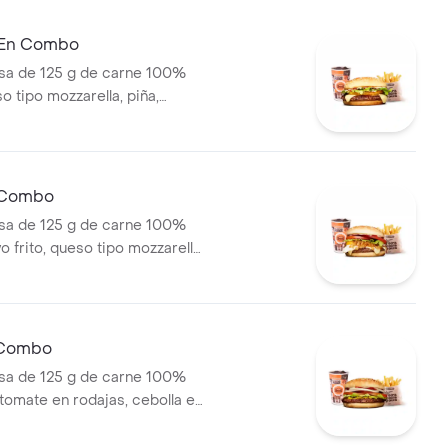
ral medianas + bebida PET
 En Combo
a de 125 g de carne 100%
o tipo mozzarella, piña,
lsa blanca y salsa de tomate
olí + papas medianas (corral o
ebida pet
n Combo
a de 125 g de carne 100%
o frito, queso tipo mozzarella,
lé, tomate en rodajas, lechuga
papas medianas (corral o
ebida pet
 Combo
a de 125 g de carne 100%
 tomate en rodajas, cebolla en
huga y salsas en pan ajonjolí +
nas (corral o cascos) +