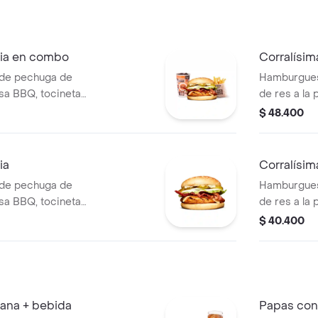
blanca, sal
papa
gnia en combo
Corralísi
de pechuga de
Hamburgues
alsa BBQ, tocineta,
de res a la 
o mozzarella,
mozzarella, 
$ 48.400
dajas, lechuga y
salsas + pa
pa + papas
cascos) + b
cos) + bebida PET
ia
Corralísim
de pechuga de
Hamburgues
alsa BBQ, tocineta,
de res a la 
o mozzarella,
mozzarella,
$ 40.400
dajas, lechuga y
rodajas, lec
pa
tomate y m
iana + bebida
Papas con