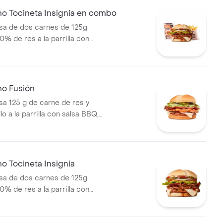
ebida PET
no Tocineta Insignia en combo
a de dos carnes de 125g
0% de res a la parrilla con
tocineta, queso mozzarella,
lechuga, tomate, cebolla, salsa
sa de tomate y mostaza en pan
s Corral medianas + bebida
no Fusión
 125 g de carne de res y
lo a la parrilla con salsa BBQ,
eso mozzarella, pepinillos,
bolla y salsa miel mostaza en
o Tocineta Insignia
a de dos carnes de 125g
0% de res a la parrilla con
tocineta, queso mozzarella,
lechuga, tomate, cebolla, salsa