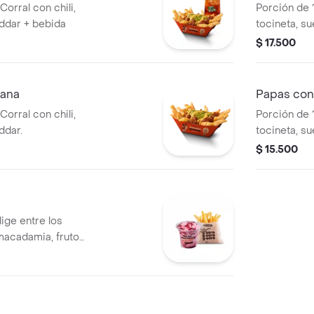
orral con chili,
Porción de 
ddar + bebida
tocineta, s
+ bebida
$ 17.500
iana
Papas con
orral con chili,
Porción de 
ddar.
tocineta, s
$ 15.500
ige entre los
macadamia, frutos
afé + papas
cia de este
debido al tiempo