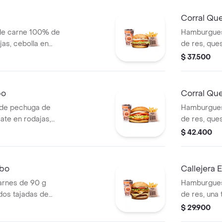
Corral Qu
de carne 100% de
Hamburgues
jas, cebolla en
de res, que
blanca y salsa de
rodajas, ceb
$ 37.500
s (corral o
salsas + pa
cascos) + b
bo
Corral Qu
de pechuga de
Hamburgues
ate en rodajas,
de res, ques
uga y salsa blanca
tomate en r
$ 42.400
l o cascos) +
lechuga fre
(corral o c
mbo
Callejera
rnes de 90 g
Hamburgues
dos tajadas de
de res, una
bolla grillé,
mozzarella, 
$ 29.900
 blanca en pan
salsa de to