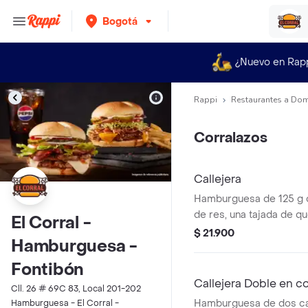
Bogotá
¿Nuevo en Rap
Rappi
Restaurantes a Dom
Corralazos
Callejera
Hamburguesa de 125 g
de res, una tajada de q
El Corral -
mozzarella, papas callej
$ 21.900
Hamburguesa -
salsa de tomate y mosta
Fontibón
Callejera Doble en 
Cll. 26 # 69C 83, Local 201-202
Hamburguesa de dos ca
Hamburguesa - El Corral -