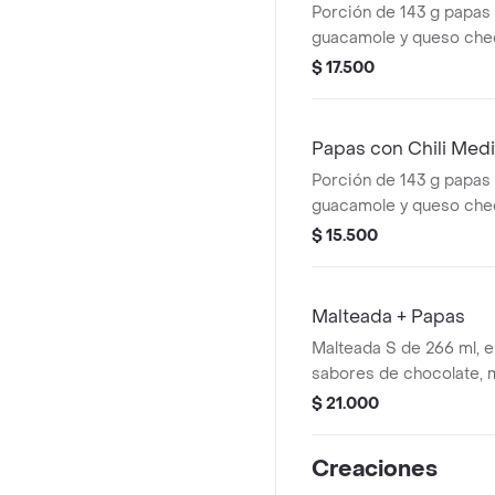
Porción de 143 g papas C
guacamole y queso che
$ 17.500
Papas con Chili Med
Porción de 143 g papas C
guacamole y queso che
$ 15.500
Malteada + Papas
Malteada S de 266 ml, el
sabores de chocolate, 
del bosque, vainilla o C
$ 21.000
medianas. La consisten
producto puede variar 
Creaciones
de entrega.