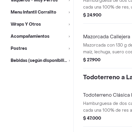
Vaqueros - Muy Perros
Hamburguesa de dos ca
cada una 100% de res, 
Menu Infantil Corralito
queso tipo mozzarella, p
$ 24.900
salsa blanca, salsa de 
Wraps Y Otros
en pan ajonjolí
Acompañamientos
Mazorcada Callejera
Mazorcada con 130 g de
Postres
maíz, lechuga, suero co
costeño, salsa BBQ, sals
$ 27.900
Bebidas (según disponibilidad)
piña y papa callejera.
Todoterreno a La 
Todoterreno Clásic
Hamburguesa de dos ca
cada una 100% de res a 
salsa bbq, queso mozzar
$ 47.000
tomate, cebolla y salsa
medianas (corral o casc