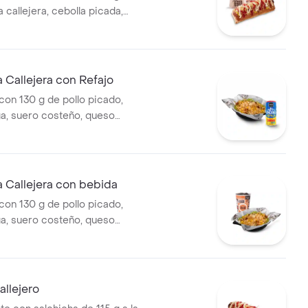
pa callejera, cebolla picada,
a, salsa de tomate y mostaza
o + papas medianas (Corral o
ebida PET
Callejera con Refajo
on 130 g de pollo picado,
ga, suero costeño, queso
sa BBQ, salsa Corral, salsa
callejera. + Refajo en lata
 Callejera con bebida
on 130 g de pollo picado,
ga, suero costeño, queso
sa BBQ, salsa Corral, salsa
callejera. + bebida PET
llejero