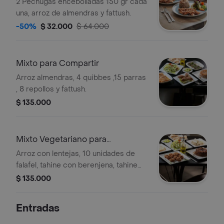
2 Pechugas encebolladas 150 gr cada
una, arroz de almendras y fattush.
-50%
$ 32.000
$ 64.000
Mixto para Compartir
Arroz almendras, 4 quibbes ,15 parras
, 8 repollos y fattush.
$ 135.000
Mixto Vegetariano para
Compartir
Arroz con lentejas, 10 unidades de
falafel, tahine con berenjena, tahine
con garbanzo, fattush, pan árabe.
$ 135.000
Entradas