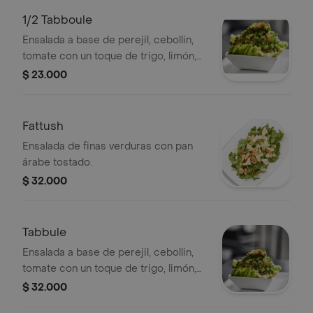
1/2 Tabboule
Ensalada a base de perejil, cebollin,
tomate con un toque de trigo, limón,
aceite de oliva, sal, porción a
$ 23.000
elección.
Fattush
Ensalada de finas verduras con pan
árabe tostado.
$ 32.000
Tabbule
Ensalada a base de perejil, cebollin,
tomate con un toque de trigo, limón,
aceite de oliva, sal, porción a
$ 32.000
elección.