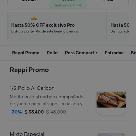
(nuevos usuarios)
Hasta 50% OFF exclusivo Pro
Hasta 50% 
Disfruta por ser Pro de este beneficio en los
Disfruta este de
restaurantes y tiendas más top.
en minutos.
Rappi Promo
Pollo
Para Compartir
Entradas
S
Rappi Promo
1/2 Pollo Al Carbon
Medio pollo al carbon acompañado
de yuca o papa al vapor ensalada y
salsa de ajo .
-30%
$ 33.400
$ 48.000
Mixto Especial