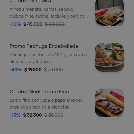
Combo Plato Mixto
Arroz almendra, parras, repollo,
quibbe frito, tahine, tabbule y bebida a
elección.
-10%
$ 45.000
$ 50.000
Promo Pechuga Encebollada
Pechuga encebollada 150 gr, arroz de
almendras y fattush.
-40%
$ 19.800
$ 33.000
Combo Medio Lomo Fino
Lomo fino con yuca o papa al vapor,
ensalada y bebida a elección.
-15%
$ 32.300
$ 38.000