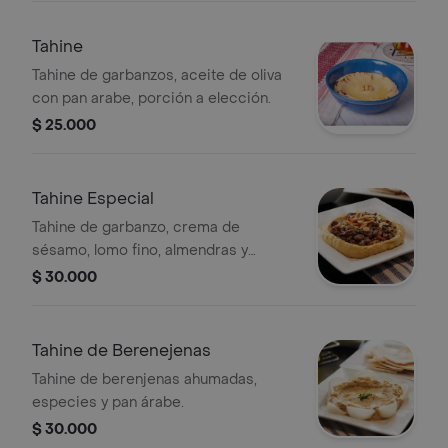
Tahine
Tahine de garbanzos, aceite de oliva
con pan arabe, porción a elección.
$ 25.000
Tahine Especial
Tahine de garbanzo, crema de
sésamo, lomo fino, almendras y
especies con pan arabe, porción a
$ 30.000
elección.
Tahine de Berenejenas
Tahine de berenjenas ahumadas,
especies y pan árabe.
$ 30.000