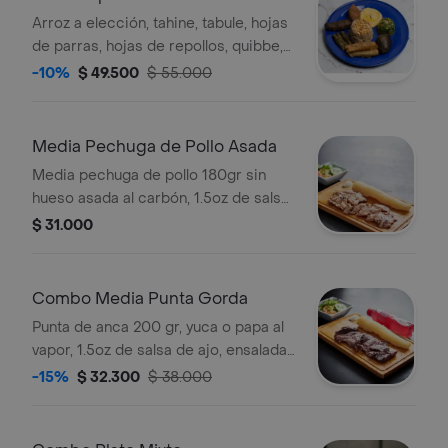
Arroz a elección, tahine, tabule, hojas
de parras, hojas de repollos, quibbe,
kafta asada, berenjena rellena.
-10%
$ 49.500
$ 55.000
Media Pechuga de Pollo Asada
Media pechuga de pollo 180gr sin
hueso asada al carbón, 1.5oz de salsa
de ajo, ensalada y yuca.
$ 31.000
Combo Media Punta Gorda
Punta de anca 200 gr, yuca o papa al
vapor, 1.5oz de salsa de ajo, ensalada
y bebida a elección.
-15%
$ 32.300
$ 38.000