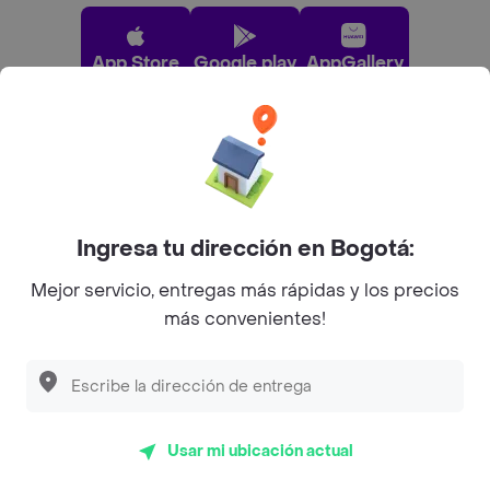
App Store
Google play
AppGallery
Pide tu comida favorita cerca de ti
Categorías
Ingresa tu dirección en Bogotá:
Mejor servicio, entregas más rápidas y los precios
Únete a Rappi
más convenientes!
Sobre Rappi
Facebook
Twitter
Instagram
Usar mi ubicación actual
©
2026
Rappi Inc. All rights reserved.