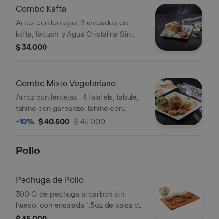
Combo Kafta
Arroz con lentejas, 2 unidades de
kafta, fattush, y Agua Cristalina Sin
Gas 300 ml.
$ 34.000
Combo Mixto Vegetariano
Arroz con lentejas , 4 falafels, tabule,
tahine con garbanzo, tahine con
berenjena, pan árabe, agua Om Vital
-10%
$ 40.500
$ 45.000
330 ml.
Pollo
Pechuga de Pollo
300 G de pechuga al carbón sin
hueso, con ensalada 1.5oz de salsa de
ajo y yuca.
$ 45.000