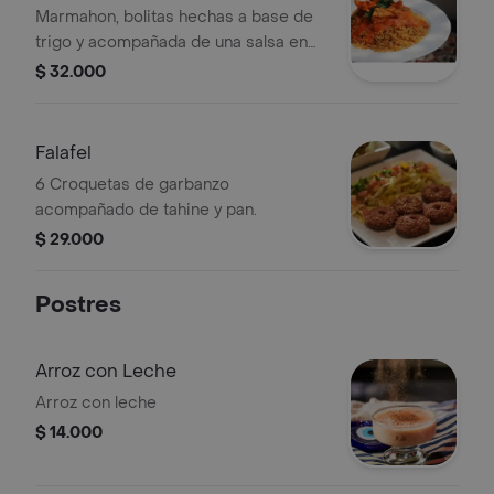
Marmahon, bolitas hechas a base de
trigo y acompañada de una salsa en
base de tomate y con lasca de pollo
$ 32.000
Falafel
6 Croquetas de garbanzo
acompañado de tahine y pan.
$ 29.000
Postres
Arroz con Leche
Arroz con leche
$ 14.000