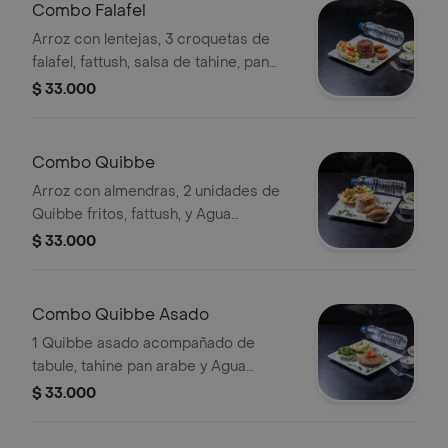
Combo Falafel
Arroz con lentejas, 3 croquetas de
falafel, fattush, salsa de tahine, pan
árabe y Agua Cristalina Sin Gas 300
$ 33.000
ml.
Combo Quibbe
Arroz con almendras, 2 unidades de
Quibbe fritos, fattush, y Agua
Cristalina Sin Gas 300 ml.
$ 33.000
Combo Quibbe Asado
1 Quibbe asado acompañado de
tabule, tahine pan arabe y Agua
Cristalina Sin Gas 300 ml.
$ 33.000