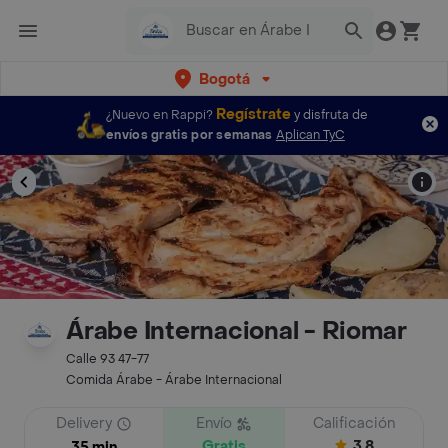
Bogotá
Regístrate
¿Nuevo en Rappi?
y disfruta de
envíos gratis por semanas
Aplican TyC
Árabe Internacional - Riomar
Calle 93 47-77
Comida Árabe - Árabe Internacional
Delivery
Envío
Calificación
Gratis
3.8
35 min