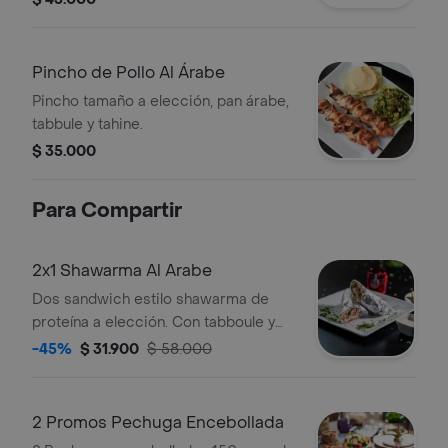
Pincho de Pollo Al Árabe
Pincho tamaño a elección, pan árabe,
tabbule y tahine.
$ 35.000
Para Compartir
2x1 Shawarma Al Arabe
Dos sandwich estilo shawarma de
proteína a elección. Con tabboule y
tahine. 2 bebidas.
-45%
$ 31.900
$ 58.000
2 Promos Pechuga Encebollada