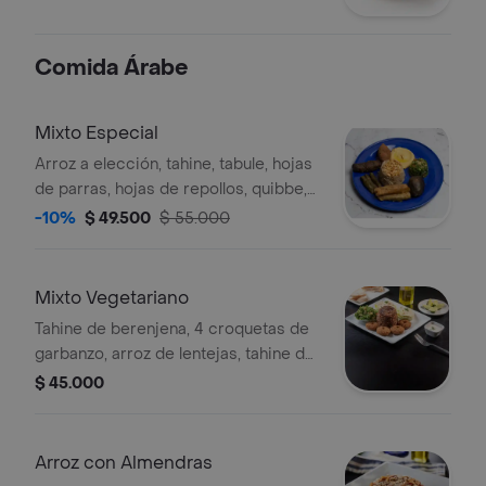
Comida Árabe
Mixto Especial
Arroz a elección, tahine, tabule, hojas
de parras, hojas de repollos, quibbe,
kafta asada, berenjena rellena.
-10%
$ 49.500
$ 55.000
Mixto Vegetariano
Tahine de berenjena, 4 croquetas de
garbanzo, arroz de lentejas, tahine de
garbanzo, tabule.
$ 45.000
Arroz con Almendras