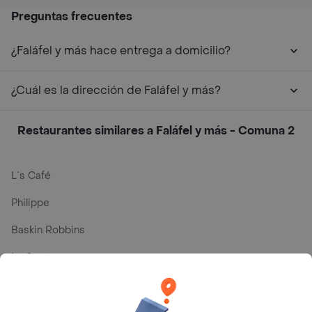
Preguntas frecuentes
¿Faláfel y más hace entrega a domicilio?
¿Cuál es la dirección de Faláfel y más?
Restaurantes similares a Faláfel y más - Comuna 2
L´s Café
Philippe
Baskin Robbins
La Cesta
Mercari - Postres
Myriam Camhi Co