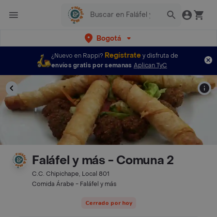
Bogotá
Regístrate
¿Nuevo en Rappi?
y disfruta de
envíos gratis por semanas
Aplican TyC
Faláfel y más - Comuna 2
C.C. Chipichape, Local 801
Comida Árabe - Faláfel y más
Cerrado por hoy