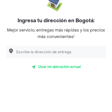
Magnifique
Empanaditas de Pipian - Empanadas
Ingresa tu dirección en Bogotá:
Desayunadero de la 42
Mejor servicio, entregas más rápidas y los precios
más convenientes!
Luisa Postres
Sopitas y Frijoladas
Subway
Usar mi ubicación actual
Top Marcas y Cadenas de Restaurantes
Encuéntranos en estos países