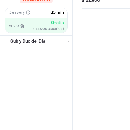
$ 22.800
vegetales y salsas que p
Delivery
35 min
Gratis
Envío
(nuevos usuarios)
Sub y Duo del Día