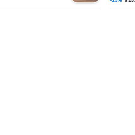
-23%
$ 23
refieras.
vegetales y 
Acompañado