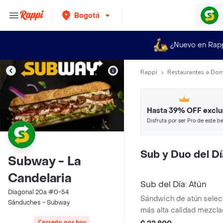
Bogotá
¿Nuevo en Rap
Rappi
Restaurantes a Dom
Hasta 39% OFF exclu
Disfruta por ser Pro de este be
restaurantes y tiendas más top
Sub y Duo del Dí
Subway - La
Candelaria
Sub del Día: Atún
Diagonal 20a #0-54
Sándwich de atún selec
Sánduches - Subway
más alta calidad mezcl
escoge el pan, queso a
Cerrado por hoy