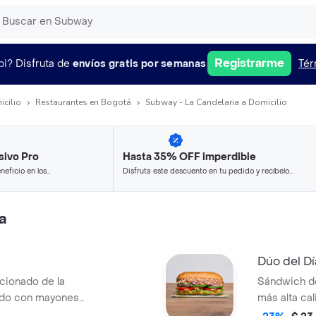
Registrarme
pi?
Disfruta de
envíos gratis por semanas
Tér
icilio
Restaurantes en Bogotá
Subway - La Candelaria a Domicilio
sivo Pro
Hasta 35% OFF imperdible
neficio en los
Disfruta este descuento en tu pedido y recíbelo
.
en minutos.
a
Dúo del Dí
cionado de la
Sándwich de
ado con mayonesa,
más alta ca
mericano,
escoge el p