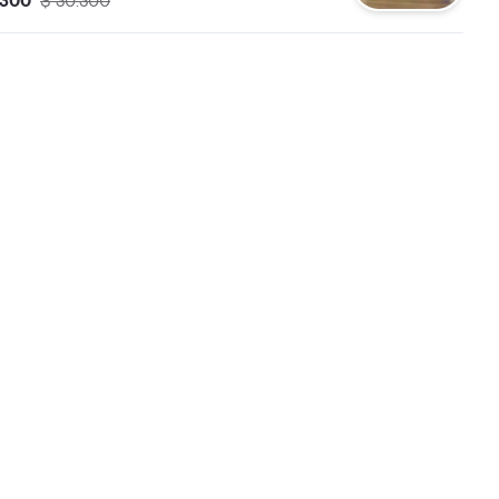
.300
$ 30.300
salsas que prefieras.
 de una bebida a elección.