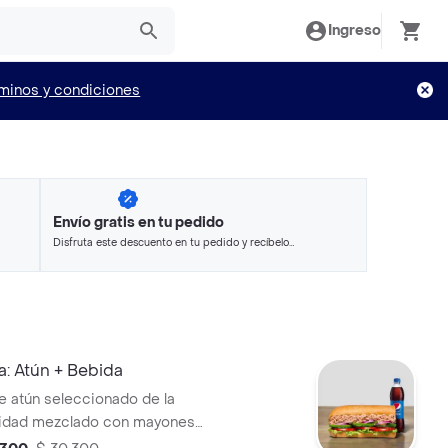
Ingreso
minos y condiciones
Envío gratis en tu pedido
Disfruta este descuento en tu pedido y recíbelo
en minutos.
a: Atún + Bebida
 atún seleccionado de la
lidad mezclado con mayonesa,
an, queso americano,