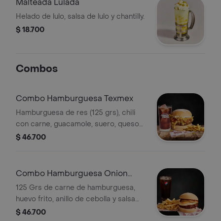
Malteada Lulada
Helado de lulo, salsa de lulo y chantilly.
$ 18.700
Combos
Combo Hamburguesa Texmex
Hamburguesa de res (125 grs), chili
con carne, guacamole, suero, queso
fundido y tortillas fritas + papa pellejo
$ 46.700
+ bebida
Combo Hamburguesa Onion
beef
125 Grs de carne de hamburguesa,
huevo frito, anillo de cebolla y salsa
bbq + papa pellejo + bebida
$ 46.700