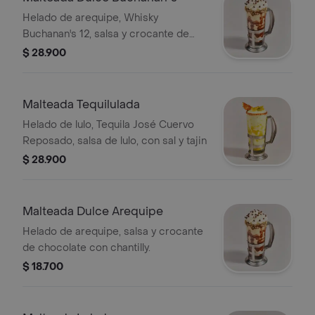
Helado de arequipe, Whisky
Buchanan's 12, salsa y crocante de
chocolate con chantilly.
$ 28.900
Malteada Tequilulada
Helado de lulo, Tequila José Cuervo
Reposado, salsa de lulo, con sal y tajin
$ 28.900
Malteada Dulce Arequipe
Helado de arequipe, salsa y crocante
de chocolate con chantilly.
$ 18.700