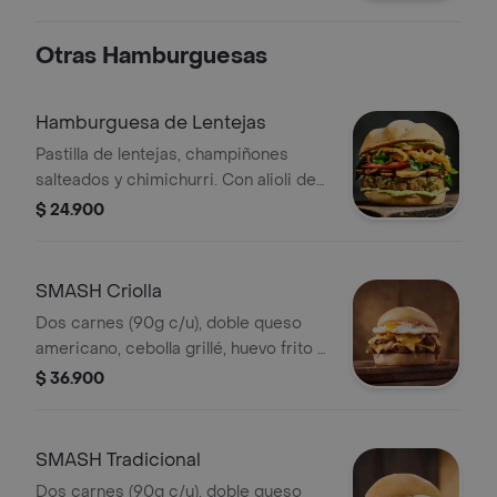
Otras Hamburguesas
Hamburguesa de Lentejas
Pastilla de lentejas, champiñones
salteados y chimichurri. Con alioli de
aguacate, tomate, rúgula y cebollitas
$ 24.900
locas.
SMASH Criolla
Dos carnes (90g c/u), doble queso
americano, cebolla grillé, huevo frito y
salsa todo terreno
$ 36.900
SMASH Tradicional
Dos carnes (90g c/u), doble queso