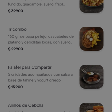
fundido, guacamole, suero, fríjol
refrito, tomate, chili con carne y
$ 39.900
jalapeños.
Tricombo
160 gr de papa pellejo, cascabeles de
plátano y cebollitas locas, con suero
costeño y salsa ranch.
$ 29.900
Falafel para Compartir
5 unidades acompañados con salsa a
base de tahine y yogurt griego
$ 15.900
Anillos de Cebolla