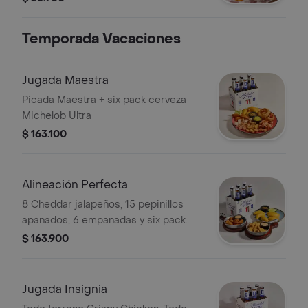
Temporada Vacaciones
Jugada Maestra
Picada Maestra + six pack cerveza
Michelob Ultra
$ 163.100
Alineación Perfecta
8 Cheddar jalapeños, 15 pepinillos
apanados, 6 empanadas y six pack
cerveza Michelob Ultra
$ 163.900
Jugada Insignia