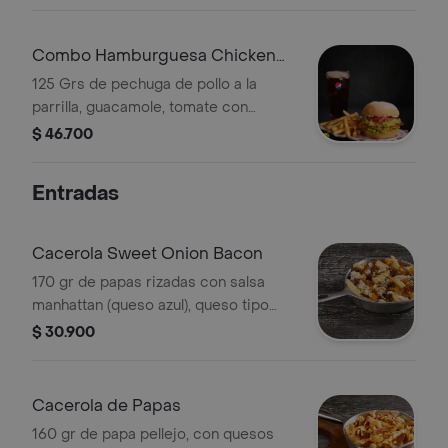
Combo Hamburguesa Chicken
Guacamole
125 Grs de pechuga de pollo a la
parrilla, guacamole, tomate con
cilantro, lechuga mayonesa y un toque
$ 46.700
de picante + papa pellejo + bebida
Entradas
Cacerola Sweet Onion Bacon
170 gr de papas rizadas con salsa
manhattan (queso azul), queso tipo
americano y cebolla caramelizada
$ 30.900
con tocineta.
Cacerola de Papas
160 gr de papa pellejo, con quesos