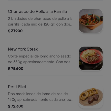
Churrasco de Pollo a la Parrilla
2 Unidades de churrasco de pollo a la
parrilla (cada uno de 120 gr) con dos
acompañamientos a elección
$ 37.900
New York Steak
Corte especial de lomo ancho asado
de 350g aproximadamente. Con dos
acompañamientos y salsa a tu
$ 75.600
elección
Petit Filet
Dos medallones de lomo de res de
150g aproximadamente cada uno, con
dos acompañamientos y salsa a tu
$ 72.300