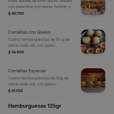
Finas tajadas de lomo ancho, asadas
con salsa bbq, con queso fundido y
cebollitas locas.
$ 40.700
Corralitas con Queso
Cuatro hamburguesitas de 50 g de
carne cada una, con queso
mozzarella, cebolla, tomate y lechuga.
$ 36.900
Corralitas Especial
Cuatro hamburguesitas de 50g de
carne cada una, con queso
mozzarella, salsa de champiñones,
$ 41.700
guacamole, chili con carne, cebolla,
tomate, lechuga y queso fundido
Hamburguesas 125gr