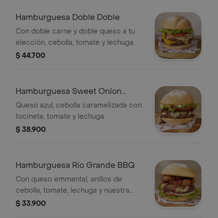
Hamburguesa Doble Doble
Con doble carne y doble queso a tu
elección, cebolla, tomate y lechuga.
$ 44.700
Hamburguesa Sweet Onion
Bacon
Queso azul, cebolla caramelizada con
tocineta, tomate y lechuga
$ 38.900
Hamburguesa Río Grande BBQ
Con queso emmental, anillos de
cebolla, tomate, lechuga y nuestra
exclusiva salsa river bbq
$ 33.900