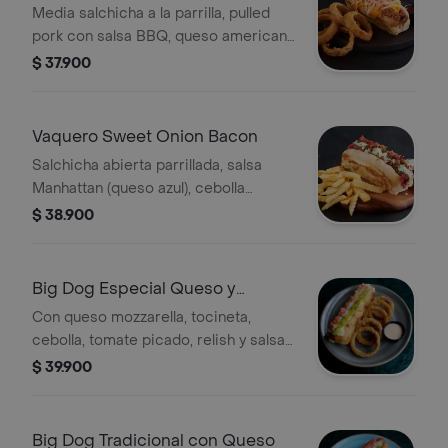
Media salchicha a la parrilla, pulled
pork con salsa BBQ, queso americano
y coleslaw. Con acompañamiento a
$ 37.900
elección
Vaquero Sweet Onion Bacon
Salchicha abierta parrillada, salsa
Manhattan (queso azul), cebolla
caramelizada con tocineta, tomate,
$ 38.900
salsa todoterreno y cebollín, Con
acompañamiento a elección.
Big Dog Especial Queso y
Tocineta
Con queso mozzarella, tocineta,
cebolla, tomate picado, relish y salsa
ranch. elige un acompañamiento
$ 39.900
Big Dog Tradicional con Queso