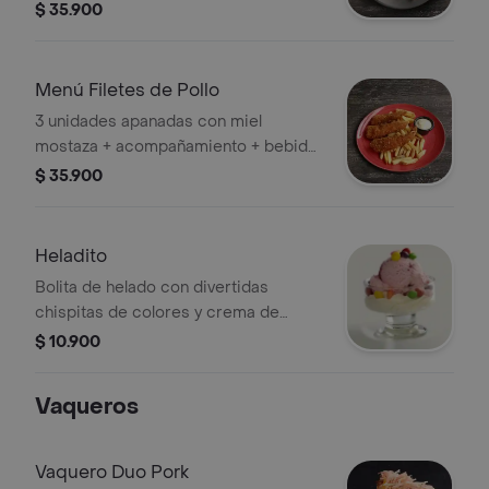
acompañamiento + bebida. Incluye
$ 35.900
mini brownie
Menú Filetes de Pollo
3 unidades apanadas con miel
mostaza + acompañamiento + bebida.
Incluye mini brownie
$ 35.900
Heladito
Bolita de helado con divertidas
chispitas de colores y crema de
chantilly
$ 10.900
Vaqueros
Vaquero Duo Pork