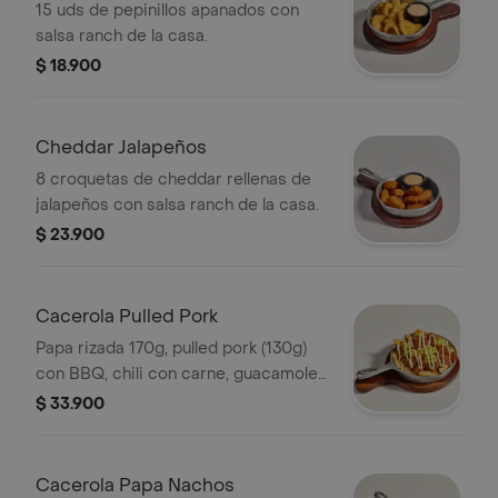
15 uds de pepinillos apanados con
salsa ranch de la casa.
$ 18.900
Cheddar Jalapeños
8 croquetas de cheddar rellenas de
jalapeños con salsa ranch de la casa.
$ 23.900
Cacerola Pulled Pork
Papa rizada 170g, pulled pork (130g)
con BBQ, chili con carne, guacamole
y suero.
$ 33.900
Cacerola Papa Nachos