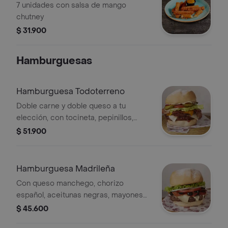
7 unidades con salsa de mango
chutney
$ 31.900
Hamburguesas
Hamburguesa Todoterreno
Doble carne y doble queso a tu
elección, con tocineta, pepinillos,
cebolla, tomate y lechuga; asada con
$ 51.900
salsa river bbq
Hamburguesa Madrileña
Con queso manchego, chorizo
español, aceitunas negras, mayonesa
alioli, cebolla, tomate y lechuga
$ 45.600