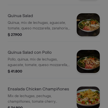
Quinua Salad
Quinua, mix de lechugas, aguacate,
tomate, queso mozzarella, zanahoria,
palmitos y garbanzo frito, con
$ 27.900
vinagreta de miel mostaza.
Quinua Salad con Pollo
Pollo, quinua, mix de lechugas,
aguacate, tomate, queso mozzarella,
zanahoria, palmitos y garbanzo frito,
$ 41.800
con vinagreta de miel mostaza.
Ensalada Chicken Champiñones
Mix de lechugas, pechuga,
champiñones, tomate cherry
salteados en aceite de hierbas,