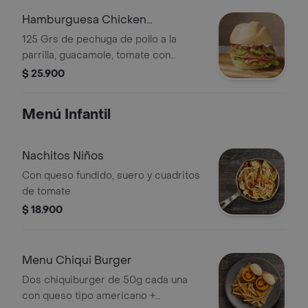
Hamburguesa Chicken
Guacamole
125 Grs de pechuga de pollo a la
parrilla, guacamole, tomate con
cilantro, lechuga mayonesa y un toque
$ 25.900
de picante
Menú Infantil
Nachitos Niños
Con queso fundido, suero y cuadritos
de tomate
$ 18.900
Menu Chiqui Burger
Dos chiquiburger de 50g cada una
con queso tipo americano +