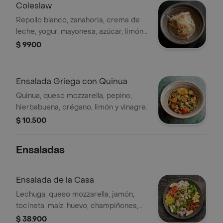
Coleslaw
Repollo blanco, zanahoria, crema de
leche, yogur, mayonesa, azúcar, limón
y vinagre blanco.
$ 9900
Ensalada Griega con Quinua
Quinua, queso mozzarella, pepino,
hierbabuena, orégano, limón y vinagre.
$ 10.500
Ensaladas
Ensalada de la Casa
Lechuga, queso mozzarella, jamón,
tocineta, maíz, huevo, champiñones,
pollo, tomate y salsa ranch.
$ 38.900