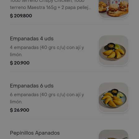
Todo terreno Crispy Chicken, Todo
terreno Maestra 165g + 2 papa pellejo
+ six pack cerveza Michelob Ultra
$ 209.800
Empanadas 4 uds
4 empanadas (40 grs c/u) con ají y
limón.
$ 20.900
Empanadas 6 uds
6 empanadas (40 grs c/u) con ají y
limón.
$ 26.900
Pepinillos Apanados