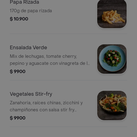
Papa Rizada
170g de papa rizada
$ 10.900
Ensalada Verde
Mix de lechugas, tomate cherry,
pepino y aguacate con vinagreta de la
casa.
$ 9900
Vegetales Stir-fry
Zanahoria, raíces chinas, zicchini y
champiñones con salsa stir fry
(jengibre, soya, aceite, cebolla junca,
$ 9900
ajo y pimienta en hojuelas)