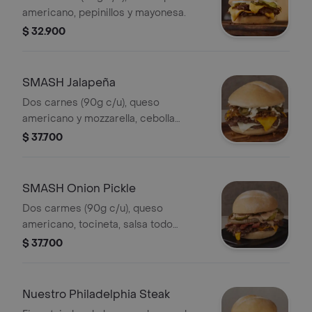
americano, pepinillos y mayonesa.
$ 32.900
SMASH Jalapeña
Dos carnes (90g c/u), queso
americano y mozzarella, cebolla
crunchy caramelizada, jalapeños y
$ 37.700
salsa de jalapeño.
SMASH Onion Pickle
Dos carmes (90g c/u), queso
americano, tocineta, salsa todo
terreno, pepinillo, y cebolla marinada
$ 37.700
con miel de maple
Nuestro Philadelphia Steak