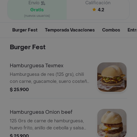
Envío
Calificación
Gratis
4.2
(nuevos usuarios)
Burger Fest
Temporada Vacaciones
Combos
Entr
Burger Fest
Hamburguesa Texmex
Hamburguesa de res (125 grs), chili
con carne, guacamole, suero costeño,
queso fundido y tortillas fritas.
$ 25.900
Hamburguesa Onion beef
125 Grs de carne de hamburguesa,
huevo frito, anillo de cebolla y salsa
bbq
$ 25.900