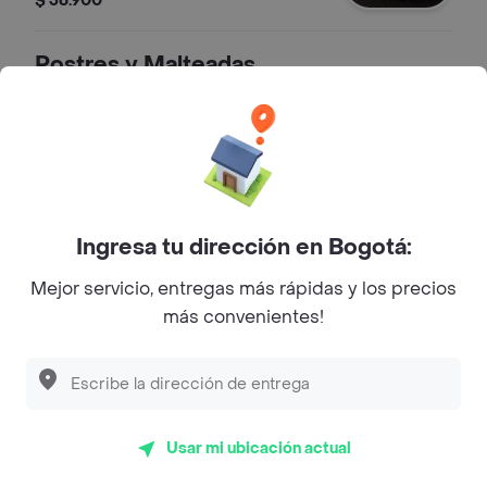
$ 36.900
aguacate. Suero y chips de tortillas.
Postres y Malteadas
Malteada Café Moka
Malteada café moka 414 ml
$ 18.900
Ingresa tu dirección en Bogotá:
Mejor servicio, entregas más rápidas y los precios
Malteada Chocolate
más convenientes!
Malteada chocolate 414 ml
$ 18.900
Usar mi ubicación actual
Malteada Frutos del Bosque
Malteada frutos del bosque 414 ml