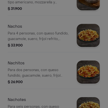
tipo americano, mozzarella y
emmental gratinados, con queso
$ 31.900
fundido y tocineta topping
Nachos
Para 4 personas, con queso fundido,
guacamole, suero, fríjol refrito,
tomate, chili con carne y jalapeños
$ 33.900
Nachitos
Para dos personas, con queso
fundido, guacamole, suero, fríjol
refrito, tomate, chili con carne y
$ 26.900
jalapeños.
Nachotes
Para seis personas, con queso