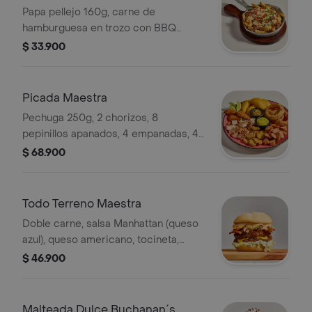
Papa pellejo 160g, carne de
hamburguesa en trozo con BBQ
(165g), queso fundido, tomate, queso
$ 33.900
costeño y cebollín
Picada Maestra
Pechuga 250g, 2 chorizos, 8
pepinillos apanados, 4 empanadas, 4
cheddar jalapeños, 4 anillos de
$ 68.900
cebolla, aji y guacamole.
Todo Terreno Maestra
Doble carne, salsa Manhattan (queso
azul), queso americano, tocineta,
pepinillos apanados, lechuga y salsa
$ 46.900
todoterreno.
Malteada Dulce Buchanan´s