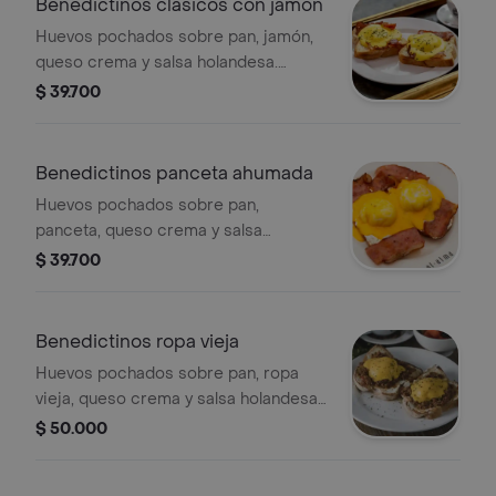
Benedictinos clásicos con jamón
Huevos pochados sobre pan, jamón,
queso crema y salsa holandesa.
incluye porción de fruta.
$ 39.700
Benedictinos panceta ahumada
Huevos pochados sobre pan,
panceta, queso crema y salsa
holandesa. incluye porción de fruta.
$ 39.700
Benedictinos ropa vieja
Huevos pochados sobre pan, ropa
vieja, queso crema y salsa holandesa.
incluye porción de fruta.
$ 50.000