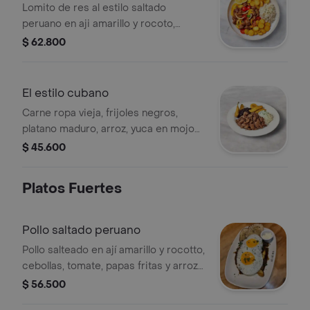
Lomito de res al estilo saltado
peruano en aji amarillo y rocoto,
cebolla, tomate, papas rusticas, arroz
$ 62.800
blanco y ensalada de la casa.
El estilo cubano
Carne ropa vieja, frijoles negros,
platano maduro, arroz, yuca en mojo
de ajo.
$ 45.600
Platos Fuertes
Pollo saltado peruano
Pollo salteado en ají amarillo y rocotto,
cebollas, tomate, papas fritas y arroz
blanco.
$ 56.500