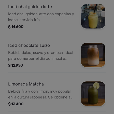
Iced chai golden latte
Iced chai golden latte con especias y
leche, servido frío.
$ 14.600
Iced chocolate suizo
Bebida dulce, suave y cremosa. ideal
para comenzar el día con mucha
energía. .
$ 12.950
Limonada Matcha
Bebida fría y con limón, muy popular
en la cultura japonesa. Se obtiene a
partir de las hojas del té verde
$ 13.400
proporciona más energía que la