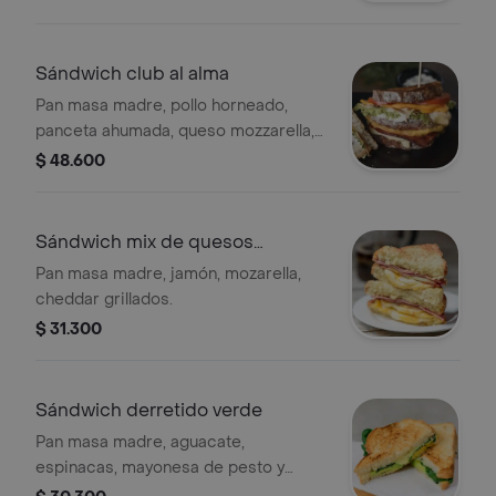
Sándwich club al alma
Pan masa madre, pollo horneado,
panceta ahumada, queso mozzarella,
huevo, queso cheddar, lechuga y
$ 48.600
tomate.
Sándwich mix de quesos
grillados
Pan masa madre, jamón, mozarella,
cheddar grillados.
$ 31.300
Sándwich derretido verde
Pan masa madre, aguacate,
espinacas, mayonesa de pesto y
queso mozzarella.