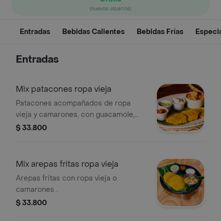
(nuevos usuarios)
Entradas
Bebidas Calientes
Bebidas Frías
Especi
Entradas
Mix patacones ropa vieja
Patacones acompañados de ropa
vieja y camarones, con guacamole,
crema y pico de gallo.
$ 33.800
Mix arepas fritas ropa vieja
Arepas fritas con ropa vieja o
camarones .
$ 33.800