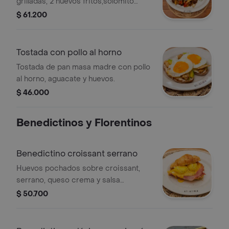
grilladas, 2 huevos fritos,solomito
(preparación lomo saltado peruano),
$ 61.200
queso crema, mermelada.
Tostada con pollo al horno
Tostada de pan masa madre con pollo
al horno, aguacate y huevos.
$ 46.000
Benedictinos y Florentinos
Benedictino croissant serrano
Huevos pochados sobre croissant,
serrano, queso crema y salsa
holandesa. incluye porción de fruta.
$ 50.700