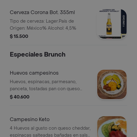
Cerveza Corona Bot. 355ml
Tipo de cerveza: Lager.País de
Origen: México% Alcohol: 4,5%
$ 15.500
Especiales Brunch
Huevos campesinos
Huevos, espinacas, parmesano,
panceta, tostadas pan con queso
crema, aguacate. incluye porción de
$ 40.600
fruta.
Campesino Keto
4 Huevos al gusto con queso cheddar,
espinacas salteadas bañadas en salsa