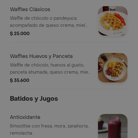
Waffles Clásicos
Waffle de chócolo o pandeyuca.
acompañado de queso crema, miel
maple y porción de frutas.
$ 25.000
Waffles Huevos y Panceta
Waffle de chócolo, huevos al gusto,
panceta ahumada, queso crema, miel
maple y porción de frutas.
$ 35.600
Batidos y Jugos
Antioxidante
Smoothie con fresa, mora, zanahoria,
remolacha