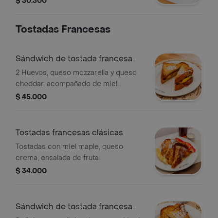
$ 30.300
Tostadas Francesas
Sándwich de tostada francesa
con jamón
2 Huevos, queso mozzarella y queso
cheddar. acompañado de miel
mapple. incluye porción de fruta.
$ 45.000
Tostadas francesas clásicas
Tostadas con miel maple, queso
crema, ensalada de fruta.
$ 34.000
Sándwich de tostada francesa