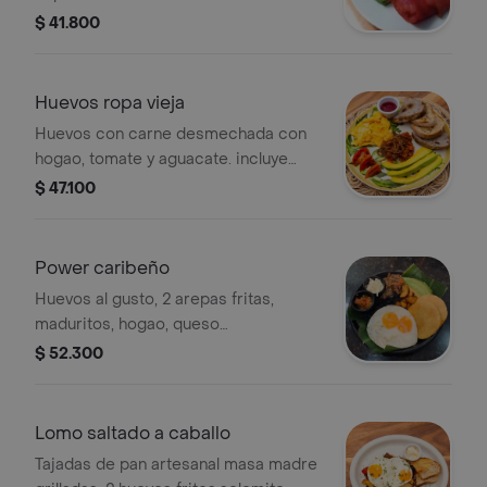
holandesa, panceta ahumada y
$ 41.800
aguacate.
Huevos ropa vieja
Huevos con carne desmechada con
hogao, tomate y aguacate. incluye
porción de fruta.
$ 47.100
Power caribeño
Huevos al gusto, 2 arepas fritas,
maduritos, hogao, queso
costeñorayado, ropa vieja, aguacate,
$ 52.300
frijol negro.
Lomo saltado a caballo
Tajadas de pan artesanal masa madre