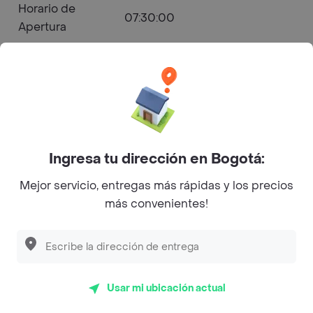
Horario de
07:30:00
Apertura
Horario de
19:30:00
Cierre
Al Alma - Las Vegas Z. I. Menú a
Ingresa tu dirección en Bogotá:
Domicilio
Mejor servicio, entregas más rápidas y los precios
más convenientes!
Desayunos
Abierto
Horarios de Apertura y Cierre
Usar mi ubicación actual
Lunes
07:30 - 19:30