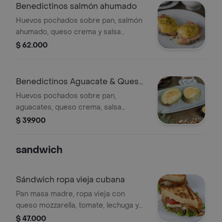
Benedictinos salmón ahumado
Huevos pochados sobre pan, salmón
ahumado, queso crema y salsa
holandesa. incluye porción de fruta.
$ 62.000
Benedictinos Aguacate & Queso
Parmesano
Huevos pochados sobre pan,
aguacates, queso crema, salsa
holandesa. incluye porción de fruta.
$ 39.900
sandwich
Sándwich ropa vieja cubana
Pan masa madre, ropa vieja con
queso mozzarella, tomate, lechuga y
mayonesa de mostaza en granos.
$ 47.000