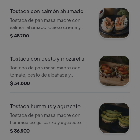
Tostada con salmón ahumado
Tostada de pan masa madre con
salmón ahumado, queso crema y
cebollín.
$ 48.700
Tostada con pesto y mozarella
Tostada de pan masa madre con
tomate, pesto de albahaca y
mozzarella derretido con reducción
$ 34.000
de vinagre balsámico.
Tostada hummus y aguacate
Tostada de pan masa madre con
hummus de garbanzo y aguacate.
$ 36.500