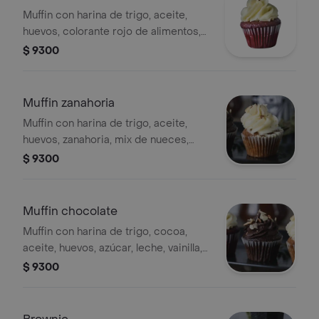
Muffin con harina de trigo, aceite,
huevos, colorante rojo de alimentos,
azúcar, chocolate, vinagre, queso
$ 9300
crema
Muffin zanahoria
Muffin con harina de trigo, aceite,
huevos, zanahoria, mix de nueces,
azúcar. nuez moscada, vainilla, queso
$ 9300
crema.
Muffin chocolate
Muffin con harina de trigo, cocoa,
aceite, huevos, azúcar, leche, vainilla,
crema de leche, cobertura de
$ 9300
chocolate