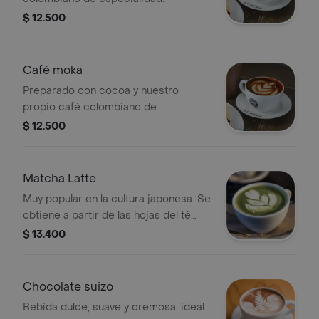
$ 12.500
Café moka
Preparado con cocoa y nuestro
propio café colombiano de
especialidad.
$ 12.500
Matcha Latte
Muy popular en la cultura japonesa. Se
obtiene a partir de las hojas del té
verde proporciona más energía que la
$ 13.400
cafeína. .
Chocolate suizo
Bebida dulce, suave y cremosa. ideal