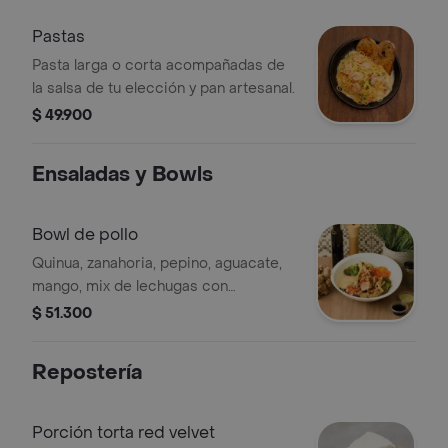
Pastas
Pasta larga o corta acompañadas de
la salsa de tu elección y pan artesanal.
$ 49.900
Ensaladas y Bowls
Bowl de pollo
Quinua, zanahoria, pepino, aguacate,
mango, mix de lechugas con
vinagreta: yogurt y hierbabuena /
$ 51.300
cilantro / reducción balsámico.
proteína a elegir.
Repostería
Porción torta red velvet