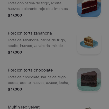
Torta con harina de trigo, aceite,
huevos, colorante rojo de alimentos,
azúcar, chocolate, vinagre, queso
$ 17.000
crema.
Porción torta zanahoria
Torta de zanahoria, harina de trigo,
aceite, huevos, zanahoria, mix de
nueces, azúcar. nuez moscada,
$ 17.000
vainilla, queso crema.
Porción torta chocolate
Torta de chocolate, harina de trigo,
cocoa, aceite, huevos, azúcar, leche,
vainilla, crema de leche, cobertura de
$ 17.000
chocolate.
Muffin red velvet