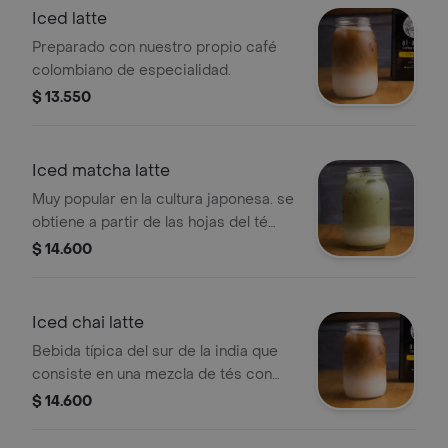
Iced latte
Preparado con nuestro propio café
colombiano de especialidad.
$ 13.550
Iced matcha latte
Muy popular en la cultura japonesa. se
obtiene a partir de las hojas del té
verde proporciona más energía que la
$ 14.600
cafeína. .
Iced chai latte
Bebida típica del sur de la india que
consiste en una mezcla de tés con
especias y hierbas aromáticas.
$ 14.600