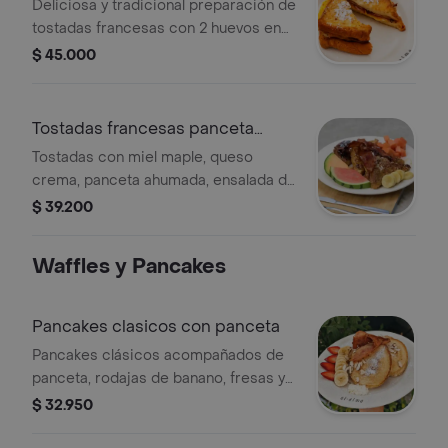
con panceta
Deliciosa y tradicional preparación de
tostadas francesas con 2 huevos en
tortilla, panceta, queso mozzarella,
$ 45.000
queso.
Tostadas francesas panceta
ahumada
Tostadas con miel maple, queso
crema, panceta ahumada, ensalada de
fruta.
$ 39.200
Waffles y Pancakes
Pancakes clasicos con panceta
Pancakes clásicos acompañados de
panceta, rodajas de banano, fresas y
almendras laminadas.
$ 32.950