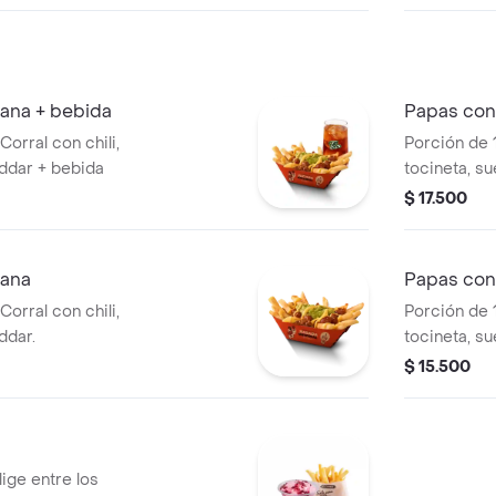
, salsa blanca,
rodajas, lec
aza en pan papa
tomate y m
iana + bebida
Papas con
orral con chili,
Porción de 
ddar + bebida
tocineta, s
+ bebida
$ 17.500
iana
Papas con
orral con chili,
Porción de 
ddar.
tocineta, s
$ 15.500
ige entre los