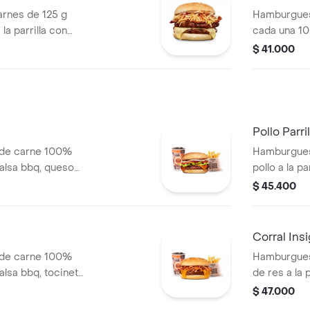
rnes de 125 g
Hamburgues
la parrilla con
cada una 10
so mozzarella,
salsa BBQ, 
$ 41.000
lanca, salsa bbq y
pepinillos, 
blanca, sal
papa
Pollo Parr
 de carne 100%
Hamburgues
 salsa bbq, queso
pollo a la p
ate, lechuga y
una tajada 
$ 45.400
+ papas medianas
pepinillos, 
ida
miel mostaz
medianas (C
Corral Ins
 de carne 100%
Hamburgues
salsa bbq, tocineta,
de res a la 
 grillé y salsa de
tocineta, qu
$ 47.000
s (corral o
lechuga, tom