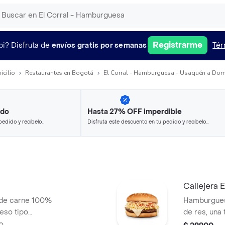
Registrarme
pi?
Disfruta de
envíos gratis por semanas
Tér
icilio
Restaurantes en Bogotá
El Corral - Hamburguesa - Usaquén a Domi
ido
Hasta 27% OFF imperdible
pedido y recíbelo
Disfruta este descuento en tu pedido y recíbelo
en minutos.
Callejera
 de carne 100%
Hamburgues
ueso tipo
de res, una
era, salsa blanca,
mozzarella, 