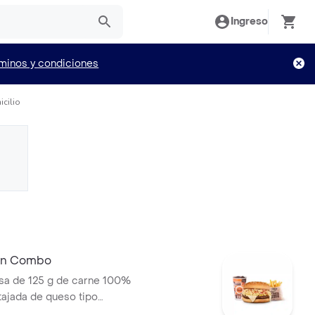
Ingreso
minos y condiciones
cilio
 En Combo
a de 125 g de carne 100%
 tajada de queso tipo
papas callejera, salsa blanca,