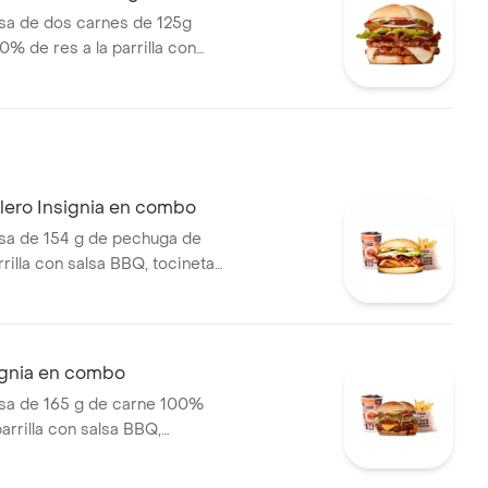
a de dos carnes de 125g
0% de res a la parrilla con
tocineta, queso mozzarella,
lechuga, tomate, cebolla, salsa
sa de tomate y mostaza en pan
illero Insignia en combo
a de 154 g de pechuga de
arrilla con salsa BBQ, tocineta,
de queso tipo mozzarella,
cebolla en rodajas, lechuga y
a en pan papa + papas
orral o cascos) + bebida PET
ignia en combo
a de 165 g de carne 100%
parrilla con salsa BBQ,
eso americano, pepinillos,
ate, cebolla, salsa blanca,