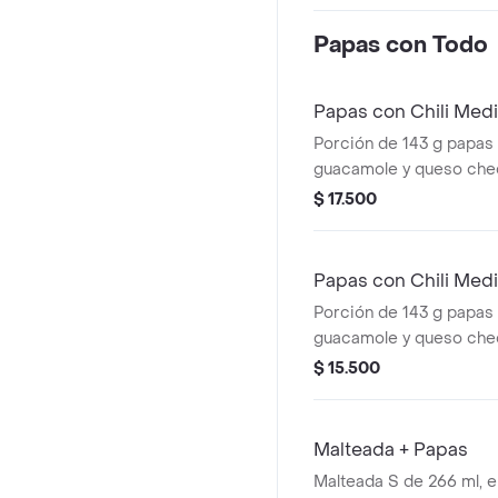
lechuga, tomate, cebolla
salsa de tomate y most
Papas con Todo
Papas con Chili Med
Porción de 143 g papas C
guacamole y queso che
$ 17.500
Papas con Chili Med
Porción de 143 g papas C
guacamole y queso che
$ 15.500
Malteada + Papas
Malteada S de 266 ml, el