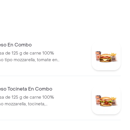
eso En Combo
a de 125 g de carne 100%
so tipo mozzarella, tomate en
olla en rodajas, lechuga y
pas medianas (corral o
ebida pet
eso Tocineta En Combo
a de 125 g de carne 100%
o mozzarella, tocineta,
odajas, cebolla en rodajas,
sca y salsas + papas medianas
ascos) + bebida