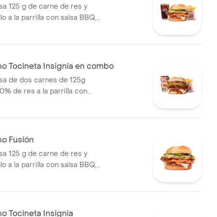
 125 g de carne de res y
lo a la parrilla con salsa BBQ,
eso mozzarella, pepinillos,
bolla y salsa miel mostaza en
papas medianas (Corral o
ebida PET
no Tocineta Insignia en combo
a de dos carnes de 125g
0% de res a la parrilla con
tocineta, queso mozzarella,
lechuga, tomate, cebolla, salsa
sa de tomate y mostaza en pan
s Corral medianas + bebida
no Fusión
 125 g de carne de res y
lo a la parrilla con salsa BBQ,
eso mozzarella, pepinillos,
bolla y salsa miel mostaza en
o Tocineta Insignia