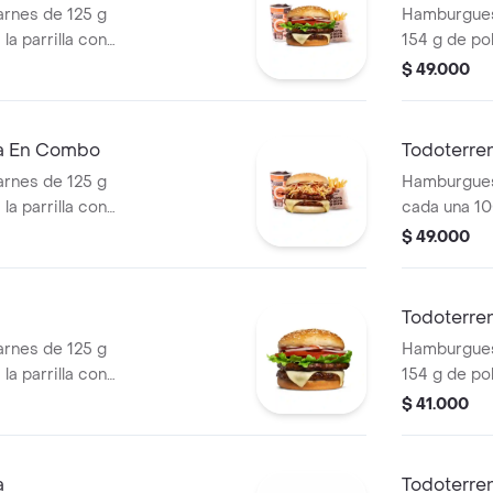
rnes de 125 g
Hamburguesa
la parrilla con
154 g de pol
ella, lechuga,
tocineta, qu
$ 49.000
s + papas
lechuga, ce
os) + bebida
pan papa + 
cascos) + b
ra En Combo
Todoterre
rnes de 125 g
Hamburgues
la parrilla con
cada una 10
so mozzarella,
salsa BBQ, 
$ 49.000
 + papas
pepinillos, 
os) + bebida
blanca, sal
papa + papa
Todoterre
PET
rnes de 125 g
Hamburguesa
la parrilla con
154 g de pol
ella, lechuga,
tocineta, qu
$ 41.000
lla en rodajas y
lechuga, ce
pan papa
a
Todoterren