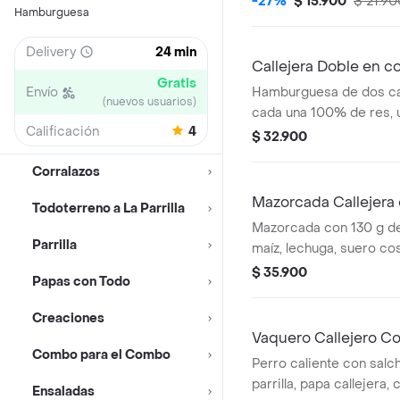
-27%
$ 15.900
$ 21.90
Hamburguesa
salsa de tomate y mosta
Delivery
24 min
Callejera Doble en 
Gratis
Envío
Hamburguesa de dos ca
(nuevos usuarios)
cada una 100% de res, 
Calificación
4
queso tipo mozzarella, p
$ 32.900
salsa blanca, salsa de 
Corralazos
en pan ajonjolí + papas
bebida PET
Mazorcada Callejera
Todoterreno a La Parrilla
Mazorcada con 130 g de
Parrilla
maíz, lechuga, suero co
costeño, salsa BBQ, sals
$ 35.900
Papas con Todo
piña y papa callejera. +
medianas + bebida PET
Creaciones
Vaquero Callejero C
Combo para el Combo
Perro caliente con salch
parrilla, papa callejera,
Ensaladas