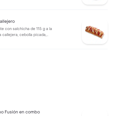
sa BBQ, salsa Corral, salsa
callejera. + bebida PET
llejero
te con salchicha de 115 g a la
pa callejera, cebolla picada,
a, salsa de tomate y mostaza
o
no Fusión en combo