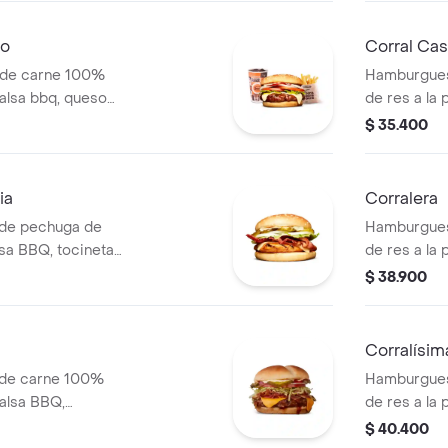
salsa de to
papas Corra
bo
Corral Ca
 de carne 100%
Hamburgues
 salsa bbq, queso
de res a la 
lla, lechuga y
americano, 
$ 35.400
 (corral o
rodajas, lec
ia
Corralera
de pechuga de
Hamburgues
alsa BBQ, tocineta,
de res a la 
o mozzarella,
una tajada 
$ 38.900
dajas, lechuga y
cebolla gril
pa
ajonjolí
Corralísim
 de carne 100%
Hamburgues
salsa BBQ,
de res a la 
o, pepinillos,
mozzarella,
$ 40.400