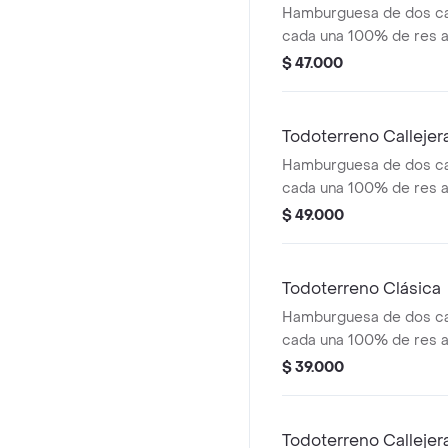
Hamburguesa de dos ca
cada una 100% de res a 
salsa bbq, queso mozzar
$ 47.000
tomate, cebolla y salsa
medianas (corral o casc
Todoterreno Calleje
Hamburguesa de dos ca
cada una 100% de res a 
salsa bbq, tocineta, que
$ 49.000
papas callejera y salsas
medianas(corral o casc
Todoterreno Clásica
Hamburguesa de dos ca
cada una 100% de res a 
salsa bbq, queso mozzar
$ 39.000
tomate en rodajas, cebo
salsas
Todoterreno Callejer