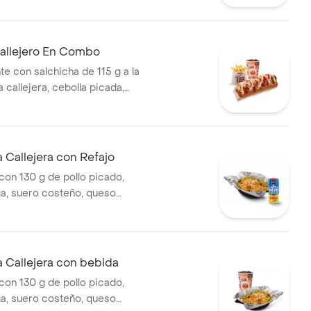
mate y mostaza en pan ajonjolí
ral medianas + bebida PET
allejero En Combo
te con salchicha de 115 g a la
pa callejera, cebolla picada,
a, salsa de tomate y mostaza
o + papas medianas (Corral o
ebida PET
Callejera con Refajo
on 130 g de pollo picado,
ga, suero costeño, queso
sa BBQ, salsa Corral, salsa
callejera. + Refajo en lata
 Callejera con bebida
on 130 g de pollo picado,
ga, suero costeño, queso