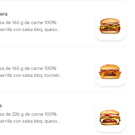
mate y mostaza en pan papa +
l medianas + bebida PET
sera
a de 165 g de carne 100%
parrilla con salsa bbq, queso
cebolla en rodajas, tomate en
huga y salsas en pan ajonjolí
a de 165 g de carne 100%
parrilla con salsa bbq, tocineta,
de queso tipo americano,
lé y salsa de tomate en pan
a
a de 226 g de carne 100%
parrilla con salsa bbq, queso
 tomate en rodajas, cebolla en