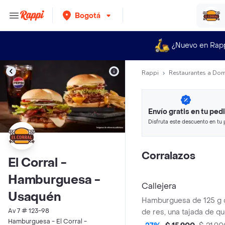
Bogotá
¿Nuevo en Rap
Rappi
Restaurantes a Dom
Envío gratis en tu ped
Disfruta este descuento en tu 
en minutos.
Corralazos
El Corral -
Hamburguesa -
Callejera
Usaquén
Hamburguesa de 125 g
Av 7 # 123-98
de res, una tajada de q
Hamburguesa - El Corral -
mozzarella, papas callej