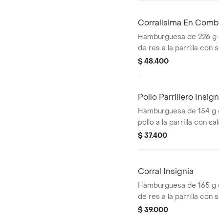
cascos) + bebida pet
Corralísima En Com
Hamburguesa de 226 g
de res a la parrilla con
mozzarella, tomate, cebo
$ 48.400
salsas + papas medianas
cascos) + bebida pet
Pollo Parrillero Insign
Hamburguesa de 154 g 
pollo a la parrilla con s
una tajada de queso tip
$ 37.400
pepinillos, cebolla en ro
miel mostaza en pan pa
Corral Insignia
Hamburguesa de 165 g
de res a la parrilla con 
tocineta, queso american
$ 39.000