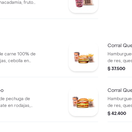
macadamia, frutos
afé + papas
cia de este
debido al tiempo
Corral Qu
de carne 100% de
Hamburgues
jas, cebolla en
de res, que
blanca y salsa de
rodajas, ceb
$ 37.500
s (corral o
salsas + pa
cascos) + b
bo
Corral Qu
de pechuga de
Hamburgues
ate en rodajas,
de res, ques
uga y salsa blanca
tomate en r
$ 42.400
l o cascos) +
lechuga fre
(corral o c