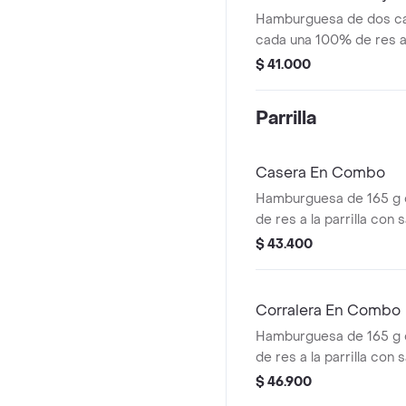
Hamburguesa de dos ca
cada una 100% de res a 
salsa bbq, tocineta, que
$ 41.000
papas callejera, salsa b
mostaza en pan ajonjolí
Parrilla
Casera En Combo
Hamburguesa de 165 g
de res a la parrilla con
americano, cebolla, tom
$ 43.400
salsas en pan ajonjolí 
(corral o cascos) + beb
Corralera En Combo
Hamburguesa de 165 g
de res a la parrilla con 
queso americano, cebolla
$ 46.900
tomate + papas mediana