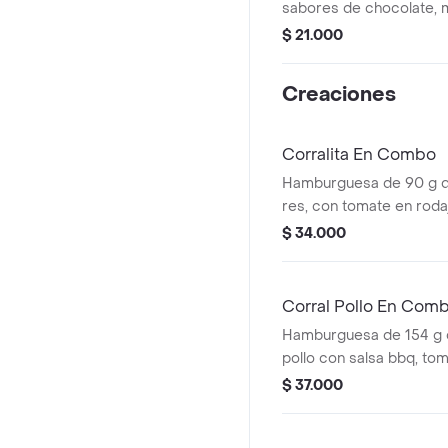
sabores de chocolate, 
del bosque, vainilla o C
$ 21.000
medianas. La consisten
producto puede variar 
Creaciones
de entrega.
Corralita En Combo
Hamburguesa de 90 g 
res, con tomate en roda
rodajas, lechuga, salsa 
$ 34.000
tomate + papas mediana
cascos) + bebida pet
Corral Pollo En Com
Hamburguesa de 154 g 
pollo con salsa bbq, tom
cebolla en rodajas, lech
$ 37.000
+ papas medianas (corra
bebida pet