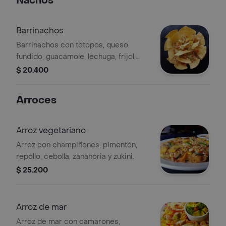
Nachos
Barrinachos
Barrinachos con totopos, queso
fundido, guacamole, lechuga, frijol,
pico de gallo y proteína de su
$ 20.400
elección
Arroces
Arroz vegetariano
Arroz con champiñones, pimentón,
repollo, cebolla, zanahoria y zukini.
$ 25.200
Arroz de mar
Arroz de mar con camarones,