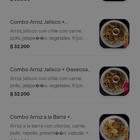
piment��n, pico de gallo + Gaseosa
manzana 400ml
Combo Arroz Jalisco +
Colombiana Postob��n
Arroz jalisco con chile con carne,
pollo, jalape��o, vegetales, frijol
negro, totopos. + Gaseosa
$ 32.200
colombiana x 400 ml.
Combo Arroz Jalisco + Gaseosa
Manzana Postobon
Arroz jalisco con chile con carne,
pollo, jalape��o, vegetales, frijol
negro, totopos. + Gaseosa manzana x
$ 32.200
400 ml
Combo Arroz a la Barra +
Colombiana Postob��n
Arroz a la barra con chorizo, carne,
pollo, repollo, piment��n, cebolla. +