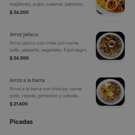
mejillones, pulpo, calamar, palmitos,
pico de gallo, aguacate, pimentón,
$ 36.200
zanahoria, cebolla, apio
Arroz jalisco
Arroz jalisco con chile con carne,
pollo, jalapeño, vegetales, frijol negro,
totopos.
$ 26.300
Arroz a la barra
Arroz a la barra con chorizo, carne,
pollo, repollo, pimentón y cebolla.
Incluye totopos.
$ 21.600
Picadas