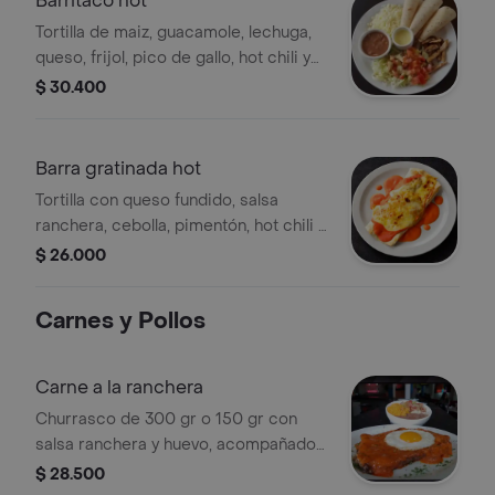
Barritaco hot
Tortilla de maiz, guacamole, lechuga,
queso, frijol, pico de gallo, hot chili y
proteína de tu elección
$ 30.400
Barra gratinada hot
Tortilla con queso fundido, salsa
ranchera, cebolla, pimentón, hot chili y
proteína a elección.
$ 26.000
Carnes y Pollos
Carne a la ranchera
Churrasco de 300 gr o 150 gr con
salsa ranchera y huevo, acompañado
de arroz, frijol y ensalada.
$ 28.500