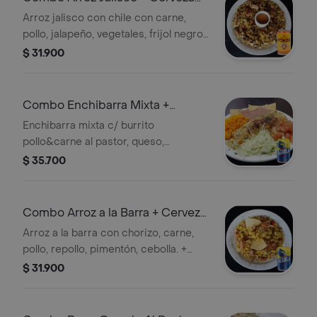
Poker
Arroz jalisco con chile con carne,
pollo, jalapeño, vegetales, frijol negro,
totopos. + Cerveza poker en lata 330
$ 31.900
ml.
Combo Enchibarra Mixta +
Cerveza Aguila
Enchibarra mixta c/ burrito
pollo&carne al pastor, queso,
guacamole, lechuga, arroz, frijol,
$ 35.700
cebolla, pimentón&pico de gallo +
Aguila 330ml
Combo Arroz a la Barra + Cerveza
Aguila
Arroz a la barra con chorizo, carne,
pollo, repollo, pimentón, cebolla. +
Cerveza aguila en lata 330 ml.
$ 31.900