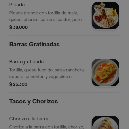
Picada
Picada grande con tortilla de maiz,
queso, chorizo, carne al pastor, pollo,
frijol, pico de gallo y totopos.
$ 38.000
Barras Gratinadas
Barra gratinada
Tortilla, queso fundido, salsa ranchera,
cebolla, pimentón y vegetales o
proteína de tu elección
$ 25.300
Tacos y Chorizos
Chorizo a la barra
Choriza a la barra con tortilla, chorizo,