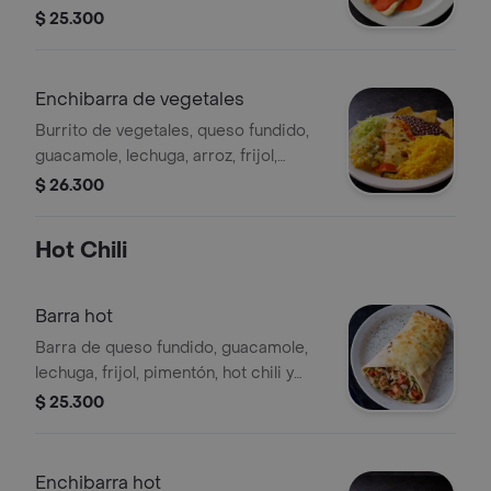
espinaca, champiñones, cebolla,
$ 25.300
pimentón.
Enchibarra de vegetales
Burrito de vegetales, queso fundido,
guacamole, lechuga, arroz, frijol,
cebolla, pimentón y pico de gallo
$ 26.300
Hot Chili
Barra hot
Barra de queso fundido, guacamole,
lechuga, frijol, pimentón, hot chili y
proteína a elección.
$ 25.300
Enchibarra hot