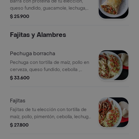
Barra con proteína de tu elección,
queso fundido, guacamole, lechuga,
frijol, pimentón, cebolla y pico de
$ 25.900
gallo.
Fajitas y Alambres
Pechuga borracha
Pechuga con tortilla de maíz, pollo en
cerveza, queso fundido, cebolla ,
lechuga, guacamole y pico de gallo
$ 33.600
Fajitas
Fajitas de tu elección con tortilla de
maíz, pollo, pimentón, cebolla, lechuga,
guacamole y pico de gallo.
$ 27.800