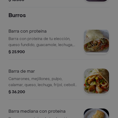
Burros
Barra con proteína
Barra con proteína de tu elección,
queso fundido, guacamole, lechuga,
frijol, pimentón, cebolla y pico de
$ 25.900
gallo.
Barra de mar
Camarones, mejillones, pulpo,
calamar, queso, lechuga, frijol, cebolla,
pico de gallo y sour cream
$ 36.200
Barra mediana con proteína