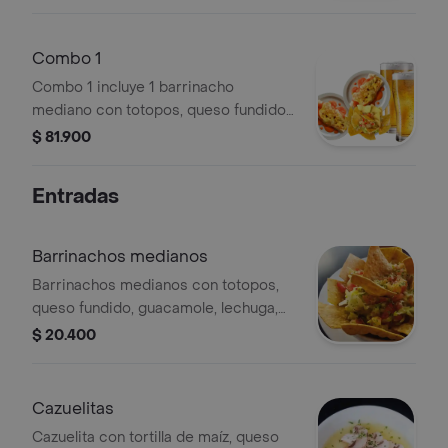
+ gaseosa gratis
Combo 1
Combo 1 incluye 1 barrinacho
mediano con totopos, queso fundido,
guacamole, lechuga, frijol y pico de
$ 81.900
gallo, 2 barras gratinadas mixtas y 2
cervezas costeñas de 330 ml o
Entradas
gaseosas de 400 ml.
Barrinachos medianos
Barrinachos medianos con totopos,
queso fundido, guacamole, lechuga,
frijol y pico de gallo + proteína de tu
$ 20.400
elección
Cazuelitas
Cazuelita con tortilla de maíz, queso