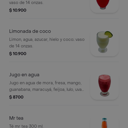
vaso de 14 onzas.
$ 10.900
Limonada de coco
Limon, agua, azucar, hielo y coco; vaso
de 14 onzas.
$ 10.900
Jugo en agua
Jugo en agua de mora, fresa, mango,
guanabana, maracuyá, feijoa, lulo, uva;
vaso de 14 onzas
$ 8700
Mr tea
Té mr tea 300 ml.