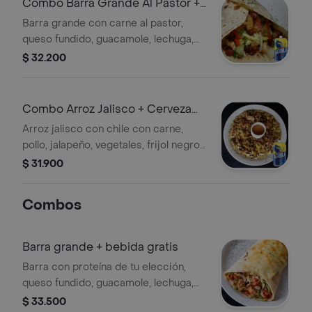
Combo Barra Grande Al Pastor +
Cerveza Aguila
Barra grande con carne al pastor,
queso fundido, guacamole, lechuga,
frijol, pimentón, cebolla y pico de
$ 32.200
gallo. + Cerveza aguila en lata 330 ml.
Combo Arroz Jalisco + Cerveza
Aguila
Arroz jalisco con chile con carne,
pollo, jalapeño, vegetales, frijol negro,
totopos. + Cerveza aguila en lata 330
$ 31.900
ml.
Combos
Barra grande + bebida gratis
Barra con proteína de tu elección,
queso fundido, guacamole, lechuga,
frijol, pimentón, cebolla y pico de gallo
$ 33.500