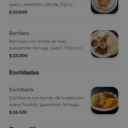
queso, pimentón, cebolla, frijol y
guacamole.
$ 20.900
Barritaco
Barritaco con tortilla de maíz,
guacamole, lechuga, queso, frijol, pico
de gallo y proteína de tu elección.
$ 23.000
Enchiladas
Enchibarra
Enchibarra con burrito de tu elección,
queso fundido, guacamole, lechuga,
arroz, frijol, cebolla, pimentón y pico
$ 26.300
de gallo.