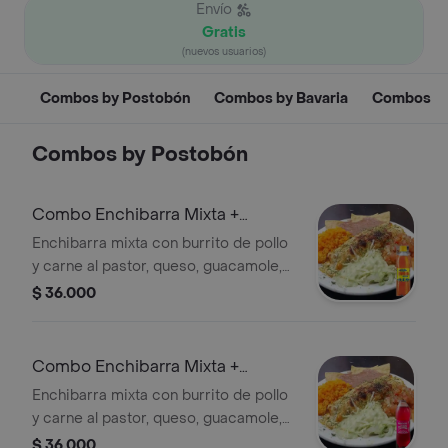
Envío
Gratis
(nuevos usuarios)
Combos by Postobón
Combos by Bavaria
Combos
Combos by Postobón
Combo Enchibarra Mixta +
Colombiana Postob��n
Enchibarra mixta con burrito de pollo
y carne al pastor, queso, guacamole,
arroz, frijol, cebolla, piment��n +
$ 36.000
Gaseosa colombiana 400ml
Combo Enchibarra Mixta +
Gaseosa Manzana Postobon
Enchibarra mixta con burrito de pollo
y carne al pastor, queso, guacamole,
lechuga, arroz, frijol, cebolla,
$ 36.000