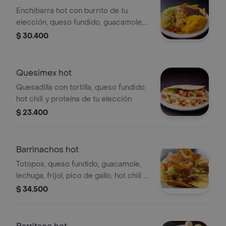
Enchibarra hot con burrito de tu
elección, queso fundido, guacamole,
lechuga, arroz, frijol, cebolla,
$ 30.400
pimentón, pico de gallo y hot chili.
Quesimex hot
Quesadilla con tortilla, queso fundido,
hot chili y proteína de tu elección
$ 23.400
Barrinachos hot
Totopos, queso fundido, guacamole,
lechuga, frijol, pico de gallo, hot chili y
proteína de su elección
$ 34.500