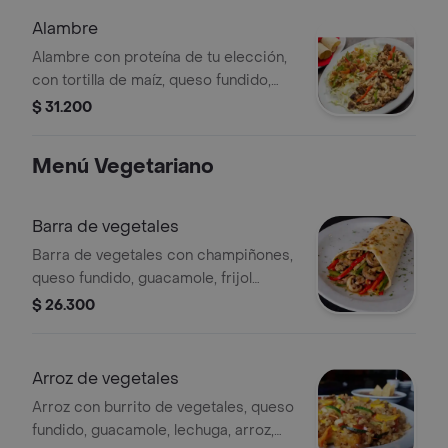
Alambre
Alambre con proteína de tu elección,
con tortilla de maíz, queso fundido,
pimentón, cebolla, lechuga,
$ 31.200
guacamole y pico de gallo.
Menú Vegetariano
Barra de vegetales
Barra de vegetales con champiñones,
queso fundido, guacamole, frijol
negro, pimentón, cebolla, repollo y
$ 26.300
pico de gallo.
Arroz de vegetales
Arroz con burrito de vegetales, queso
fundido, guacamole, lechuga, arroz,