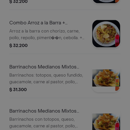
Gaseosa colombiana x 400 ml.
$ 32.200
Combo Arroz a la Barra +
Gaseosa Manzana Postobon
Arroz a la barra con chorizo, carne,
pollo, repollo, piment��n, cebolla. +
Gaseosa manzana x 400 ml
$ 32.200
Barrinachos Medianos Mixtos
+Colombiana Postobón
Barrinachos: totopos, queso fundido,
guacamole, carne al pastor, pollo,
lechuga, frijol, cebolla, piment��n,
$ 31.300
pico de gallo + Gaseosa colombiana
400ml
Barrinachos Medianos Mixtos
+Gaseosa Manzana
Barrinachos con totopos, queso,
guacamole, carne al pastor, pollo,