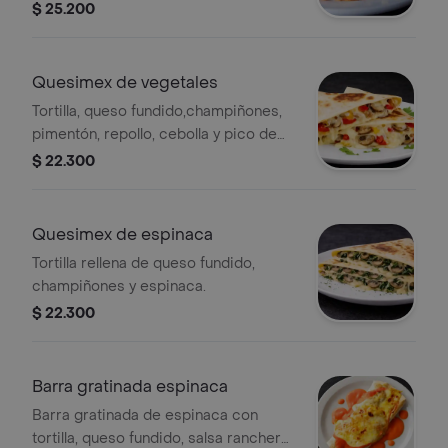
frijol, cebolla, pimentón y pico de
$ 25.200
gallo.
Quesimex de vegetales
Tortilla, queso fundido,champiñones,
pimentón, repollo, cebolla y pico de
gallo
$ 22.300
Quesimex de espinaca
Tortilla rellena de queso fundido,
champiñones y espinaca.
$ 22.300
Barra gratinada espinaca
Barra gratinada de espinaca con
tortilla, queso fundido, salsa ranchera,