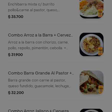
Cerveza Poker
Enchibarra mixta c/ burrito
pollo&carne al pastor, queso,
guacamole, lechuga, arroz, frijol,
$ 35.700
cebolla, pimentón & pico de gallo +
Poker 330ml.
Combo Arroz a la Barra + Cerveza
Poker
Arroz a la barra con chorizo, carne,
pollo, repollo, pimentón, cebolla. +
Cerveza poker en lata 330 ml.
$ 31.900
Combo Barra Grande Al Pastor +
Cerveza Poker
Barra grande con carne al pastor,
queso fundido, guacamole, lechuga,
frijol, pimentón, cebolla y pico de
$ 32.200
gallo. + Cerveza poker en lata 330 ml.
Combo Arroz Jalisco + Cerveza