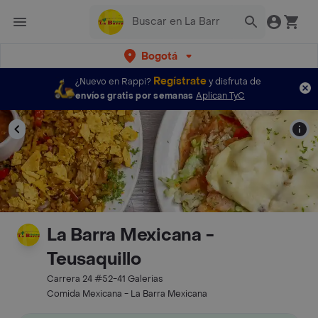
Bogotá
Regístrate
¿Nuevo en Rappi?
y disfruta de
envíos gratis por semanas
Aplican TyC
La Barra Mexicana -
Teusaquillo
Carrera 24 #52-41 Galerias
Comida Mexicana - La Barra Mexicana