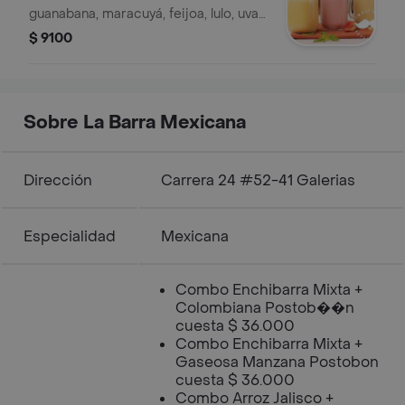
guanabana, maracuyá, feijoa, lulo, uva;
vaso de 14 onzas.
$ 9100
Sobre La Barra Mexicana
Dirección
Carrera 24 #52-41 Galerias
Especialidad
Mexicana
Combo Enchibarra Mixta +
Colombiana Postob��n
cuesta $ 36.000
Combo Enchibarra Mixta +
Gaseosa Manzana Postobon
cuesta $ 36.000
Combo Arroz Jalisco +