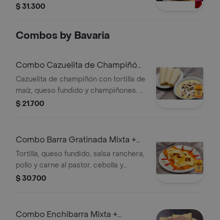
lechuga, frijol, cebolla, piment��n,
$ 31.300
pico de gallo + Gaseosa manzana
400ml
Combos by Bavaria
Combo Cazuelita de Champiñón
+ Cerveza Poker
Cazuelita de champiñón con tortilla de
maíz, queso fundido y champiñones. +
Cerveza poker en lata 330 ml.
$ 21.700
Combo Barra Gratinada Mixta +
Cerveza Poker
Tortilla, queso fundido, salsa ranchera,
pollo y carne al pastor, cebolla y
pimentón + Cerveza poker en lata 330
$ 30.700
ml.
Combo Enchibarra Mixta +