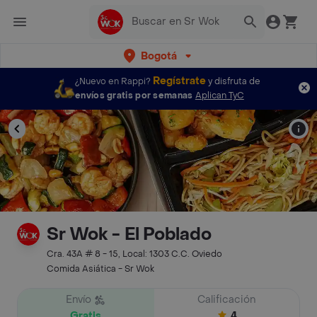
Bogotá
Regístrate
¿Nuevo en Rappi?
y disfruta de
envíos gratis por semanas
Aplican TyC
Sr Wok - El Poblado
Cra. 43A # 8 - 15, Local: 1303 C.C. Oviedo
Comida Asiática - Sr Wok
Envío
Calificación
Gratis
4