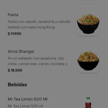
Pasta
Pasta con repollo, zanahoria y cebollín
bañada con salsa hong Kong.
$ 11.900
Arroz Shangai
Arroz salteado con zanahoria, raíz
china, camarones, cerdo, tocineta y
soya.
$ 18.500
Bebidas
Mr Tea Limón 500 Ml
Mr Tea Limón 500 ml