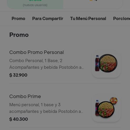
(nuevos usuarios)
Promo
Para Compartir
Tu Menú Personal
Porcion
Promo
Combo Promo Personal
Combo Personal, 1 Base, 2
Acompañantes y bebida Postobón a
elección de 400ML
$ 32.900
Combo Prime
Menú personal, 1 base y 3
acompañantes y bebida Postobón a
elección de 400ML
$ 40.300