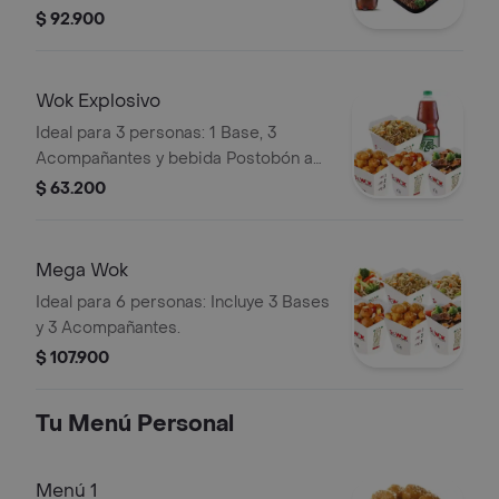
Acompañantes, 4 lumpias y una
$ 92.900
bebida Postobón a elección 1.5L.
Wok Explosivo
Ideal para 3 personas: 1 Base, 3
Acompañantes y bebida Postobón a
elección de 1.5L
$ 63.200
Mega Wok
Ideal para 6 personas: Incluye 3 Bases
y 3 Acompañantes.
$ 107.900
Tu Menú Personal
Menú 1