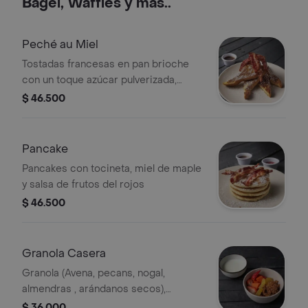
Bagel, Waffles y más..
Peché au Miel
Tostadas francesas en pan brioche
con un toque azúcar pulverizada,
tocineta y miel
$ 46.500
Pancake
Pancakes con tocineta, miel de maple
y salsa de frutos del rojos
$ 46.500
Granola Casera
Granola (Avena, pecans, nogal,
almendras , arándanos secos),
papaya, fresas, nar anja, viene con
$ 36.000