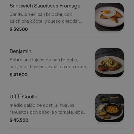
Sandwich Saucisses Fromage
Sandwich en pan brioche, con
salchicha cóctel y queso cheddar,
dorado en
$ 39.500
Benjamin
Sobre una tajada de pan brioche,
servimos huevos revueltos con crema
de leche, champiñones salteados con
$ 41.500
mantequilla, un toque de ajo y
albahaca.
Ufffff Criollo
medio caldo de costilla, huevos
revueltos con cebolla y tomate, dos
arepitas doradas de la casa y una
$ 45.500
porción de queso campesino fresco.