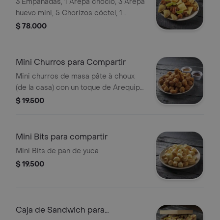
3 Empanadas, 1 Arepa choclo, 3 Arepa
huevo mini, 5 Chorizos cóctel, 1
Chicharrón y 3 arepitas , Acompañado
$ 78.000
de Ají y suero costeño.
Mini Churros para Compartir
Mini churros de masa pâte à choux
(de la casa) con un toque de Arequipe
y Crema de Avellanas
$ 19.500
Mini Bits para compartir
Mini Bits de pan de yuca
$ 19.500
Caja de Sandwich para