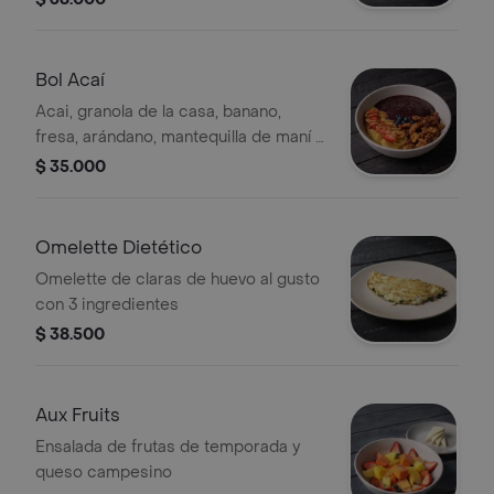
yogurt natural
Bol Acaí
Acai, granola de la casa, banano,
fresa, arándano, mantequilla de maní y
semillas de chía.
$ 35.000
Omelette Dietético
Omelette de claras de huevo al gusto
con 3 ingredientes
$ 38.500
Aux Fruits
Ensalada de frutas de temporada y
queso campesino