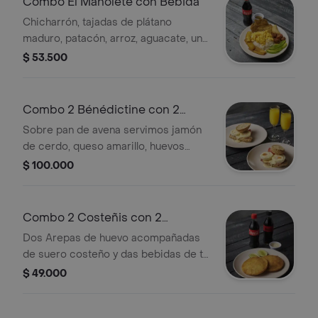
Combo El Manolete con Bebida
Chicharrón, tajadas de plátano
maduro, patacón, arroz, aguacate, una
empanada y huevos fritos;
$ 53.500
acompañado de nuestro ají casero.
Combo 2 Bénédictine con 2
Mimosas
Sobre pan de avena servimos jamón
de cerdo, queso amarillo, huevos
poché y salsa de queso,
$ 100.000
acompañados de cascos de tomate.
Dos mimosas Clasicas
Combo 2 Costeñis con 2
bebidas
Dos Arepas de huevo acompañadas
de suero costeño y das bebidas de tu
elección.
$ 49.000