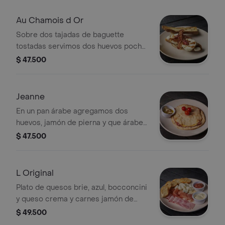
Au Chamois d Or
Sobre dos tajadas de baguette
tostadas servimos dos huevos poché,
queso bocconcini y dos tajadas de
$ 47.500
tocineta cubierto de salsa demi-
glace.
Jeanne
En un pan árabe agregamos dos
huevos, jamón de pierna y que árabe y
tomate cherry. so amarillo, todo
$ 47.500
gratinado al horno, acompañado con
cuajada
L Original
Plato de quesos brie, azul, bocconcini
y queso crema y carnes jamón de
pierna y jamón serrano. Acompañado
$ 49.500
por nuestro pan baguette y tomate