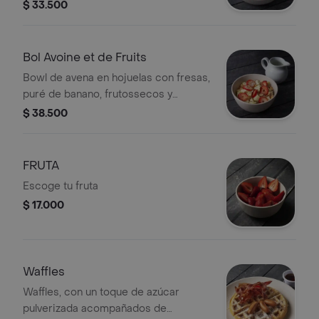
$ 33.500
Bol Avoine et de Fruits
Bowl de avena en hojuelas con fresas,
puré de banano, frutossecos y
semillas de chía; servido con leche de
$ 38.500
almendras liente y miel.
FRUTA
Escoge tu fruta
$ 17.000
Waffles
Waffles, con un toque de azúcar
pulverizada acompañados de