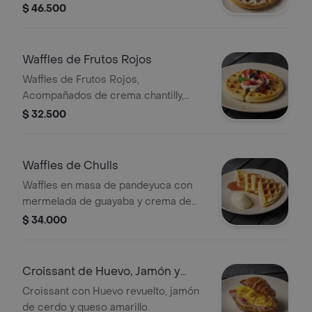
salchicha cóctel, tocineta y miel
$ 46.500
maple.
Waffles de Frutos Rojos
Waffles de Frutos Rojos,
Acompañados de crema chantilly,
fresas y arándanos.
$ 32.500
Waffles de Chulls
Waffles en masa de pandeyuca con
mermelada de guayaba y crema de
chantilly.
$ 34.000
Croissant de Huevo, Jamón y
Queso
Croissant con Huevo revuelto, jamón
de cerdo y queso amarillo.