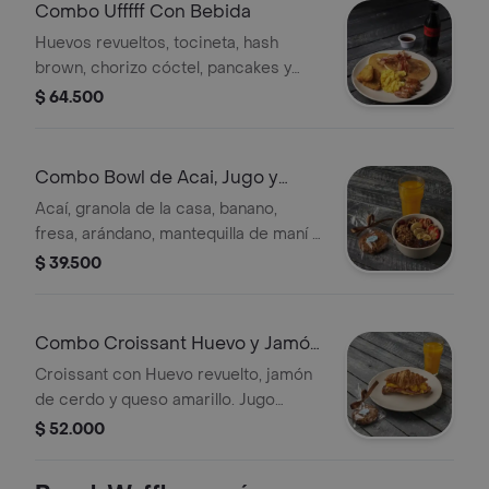
Combo Ufffff Con Bebida
Huevos revueltos, tocineta, hash
brown, chorizo cóctel, pancakes y
miel de maple. Escoge tu bebida
$ 64.500
Combo Bowl de Acai, Jugo y
Galleta
Acaí, granola de la casa, banano,
fresa, arándano, mantequilla de maní y
semillas de chía, Jugo Naranaja y una
$ 39.500
galleta.
Combo Croissant Huevo y Jamón
con Jugo
Croissant con Huevo revuelto, jamón
de cerdo y queso amarillo. Jugo
Naranaja y una galleta.
$ 52.000