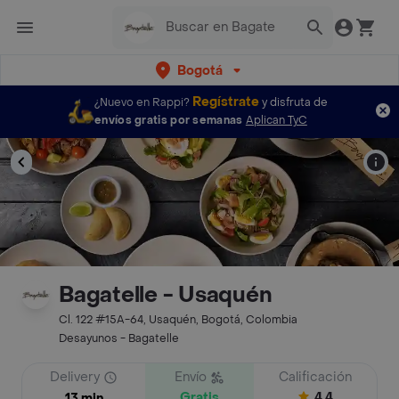
Bogotá
Regístrate
¿Nuevo en Rappi?
y disfruta de
envíos gratis por semanas
Aplican TyC
Bagatelle - Usaquén
Cl. 122 #15A-64, Usaquén, Bogotá, Colombia
Desayunos - Bagatelle
Delivery
Envío
Calificación
Gratis
4.4
13 min