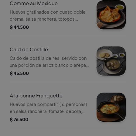
Comme au Mexique
Huevos gratinados con queso doble
crema, salsa ranchera, totopos.
Acompañado de guacamole
$ 44.500
Cald de Costillé
Caldo de costilla de res, servido con
una porción de arroz blanco o arepa,
ají casero y cilantro.
$ 45.500
Á la bonne Franquette
Huevos para compartir ( 6 personas)
en salsa ranchera, tomate, cebolla,
albahaca, jamon de cerdo, queso
$ 76.500
doble crema y amarillo.Con tajadas de
baguette