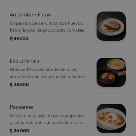
rallado
Au Jambon Fumé
En pan árabe servimos dos huevos
fritos, lonjas de prosciutto, tomates
cherry salteado con albahaca, queso
$ 49.000
crema y parmesano.
Les Libanais
Huevos fritos en aceite de oliva,
acompañados de una salsa a base de
sumac (condimento libanés),
$ 38.500
hierbabuena, ajo, limón, sal, pimienta y
pan árabe.
Paysanne
Sobre una tajada de pan campesino
gratinamos con queso doble crema
jamón de cerdo, tomate fresco con
$ 36.000