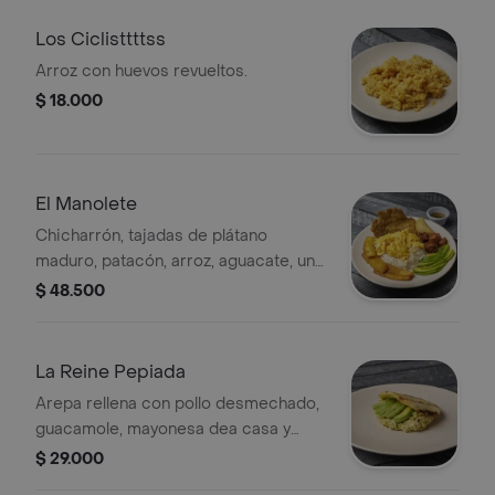
Los Ciclisttttss
Arroz con huevos revueltos.
$ 18.000
El Manolete
Chicharrón, tajadas de plátano
maduro, patacón, arroz, aguacate, una
empanada y huevos fritos;
$ 48.500
acompañado de nuestro ají casero.
La Reine Pepiada
Arepa rellena con pollo desmechado,
guacamole, mayonesa dea casa y
aguacate fresco.
$ 29.000