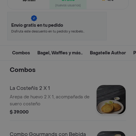
(nuevos usuarios)
Envío gratis en tu pedido
Disfruta este descuento en tu pedido y recíbelo
en minutos.
Combos
Bagel, Waffles y más..
Bagatelle Author
P
Combos
La Costeñis 2 X 1
Arepa de huevo 2 X 1, acompañada de
suero costeño
$ 39.000
Combo Gourmands con Bebida