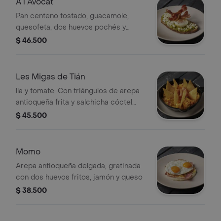
A l Avocat
Pan centeno tostado, guacamole,
quesofeta, dos huevos pochés y
tocineta
$ 46.500
Les Migas de Tián
lla y tomate. Con triángulos de arepa
antioqueña frita y salchicha cóctel
Huevos revueltos con jamón de
$ 45.500
cerdo, queso doble crema, cebo
Momo
Arepa antioqueña delgada, gratinada
con dos huevos fritos, jamón y queso
$ 38.500