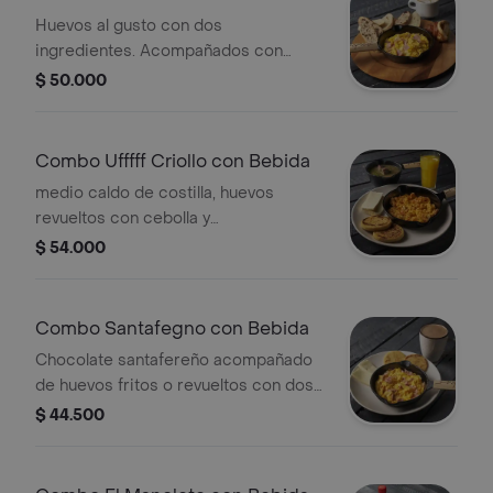
Huevos al gusto con dos
ingredientes. Acompañados con
media canasta de pan Bagatelle.
$ 50.000
Escoge la bebida
Combo Ufffff Criollo con Bebida
medio caldo de costilla, huevos
revueltos con cebolla y
tomaampesino fresco. Escoge
$ 54.000
bebidate, dos arepitas doradas de la
casa y una porción de queso c
Combo Santafegno con Bebida
Chocolate santafereño acompañado
de huevos fritos o revueltos con dos
ingredientes de su elección, dos
$ 44.500
arepas caseras y y queso campesino.