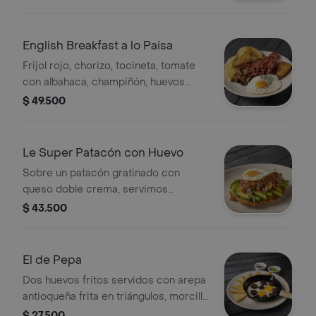
English Breakfast a lo Paisa
Frijol rojo, chorizo, tocineta, tomate
con albahaca, champiñón, huevos
fritos, una tostada de pan campesino
$ 49.500
y hash brown
Le Super Patacón con Huevo
Sobre un patacón gratinado con
queso doble crema, servimos
aguacate, carne desmechada de res
$ 43.500
en salsa criolla y pico de gallo
El de Pepa
Dos huevos fritos servidos con arepa
antioqueña frita en triángulos, morcilla
en trozos, guacamole fresco y ají
$ 27.500