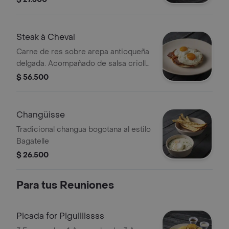
casero.
Steak à Cheval
Carne de res sobre arepa antioqueña
delgada. Acompañado de salsa criolla
y dos huevos fritos.
$ 56.500
Changüisse
Tradicional changua bogotana al estilo
Bagatelle
$ 26.500
Para tus Reuniones
Picada for Piguiiiissss