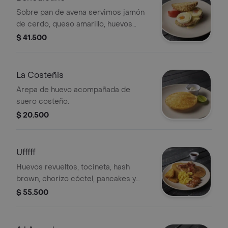
Sobre pan de avena servimos jamón
de cerdo, queso amarillo, huevos
poché y salsa de queso,
$ 41.500
acompañados de cascos de tomate.
La Costeñis
Arepa de huevo acompañada de
suero costeño.
$ 20.500
Ufffff
Huevos revueltos, tocineta, hash
brown, chorizo cóctel, pancakes y
miel de maple.
$ 55.500