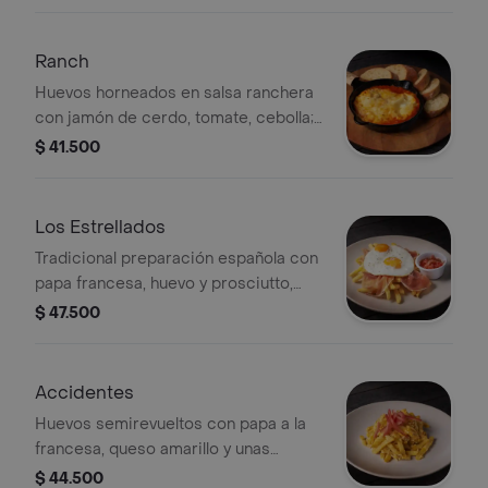
albahaca y encima un huevo frito.
Ranch
Huevos horneados en salsa ranchera
con jamón de cerdo, tomate, cebolla;
gratinados con queso gruyère y
$ 41.500
acompañados de pan baguette. Con
picante
Los Estrellados
Tradicional preparación española con
papa francesa, huevo y prosciutto,
acompañado de tomate con aceite
$ 47.500
de oliva, sal y pimienta.
Accidentes
Huevos semirevueltos con papa a la
francesa, queso amarillo y unas
julianas de tomate.
$ 44.500