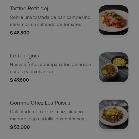
Tartine Petit dej
Sobre una tostada de pan campesino
servimos un salteado de tomates,
hojas de albahaca y bocconcini, con
$ 48.500
huevos revueltos y jamón serrano.
Le Juanguis
Huevos fritos acompañados de arepa
casera y chicharrón.
$ 49.500
Comme Chez Los Paisas
Calentado con arroz, maíz, plátano
maduro, papa criolla, champiñones,
cebollín, cilantro y tortilla de huevo o
$ 53.000
huevo frito.