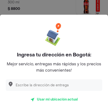
300 ml
$ 8800
Coca Cola Zero 300 Ml
300 ml
$ 8800
Ingresa tu dirección en Bogotá:
Mejor servicio, entregas más rápidas y los precios
Agua con gas 300 Ml
más convenientes!
300 ml
$ 8500
Usar mi ubicación actual
Agua sin gas 500 Ml.