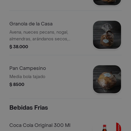
Granola de la Casa
Avena, nueces pecans, nogal,
almendras, arándanos secos,
edulzado con miel y map le
$ 38.000
Pan Campesino
Media bola tajado
$ 8500
Bebidas Frias
Coca Cola Original 300 Ml