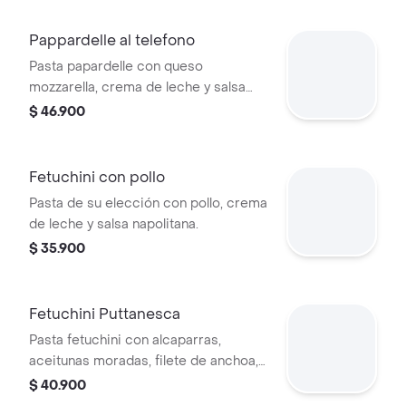
Pappardelle al telefono
Pasta papardelle con queso
mozzarella, crema de leche y salsa
napolitana.
$ 46.900
Fetuchini con pollo
Pasta de su elección con pollo, crema
de leche y salsa napolitana.
$ 35.900
Fetuchini Puttanesca
Pasta fetuchini con alcaparras,
aceitunas moradas, filete de anchoa,
alcachofas y salsa napolitana
$ 40.900