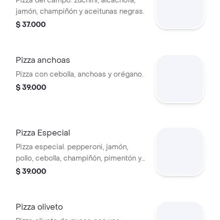
Pizza del campo. zuchini, alcachofa,
jamón, champiñón y aceitunas negras.
$ 37.000
Pizza anchoas
Pizza con cebolla, anchoas y orégano.
$ 39.000
Pizza Especial
Pizza especial. pepperoni, jamón,
pollo, cebolla, champiñón, pimentón y
brócoli.
$ 39.000
Pizza oliveto