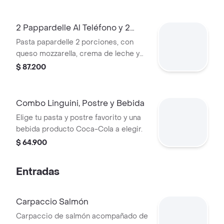
2 Pappardelle Al Teléfono y 2
Bebidas
Pasta papardelle 2 porciones, con
queso mozzarella, crema de leche y
salsa napolitana y 2 bebidas
$ 87.200
productos Coca-Cola.
Combo Linguini, Postre y Bebida
Elige tu pasta y postre favorito y una
bebida producto Coca-Cola a elegir.
$ 64.900
Entradas
Carpaccio Salmón
Carpaccio de salmón acompañado de