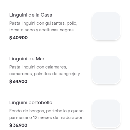
Linguini de la Casa
Pasta linguini con guisantes, pollo,
tomate seco y aceitunas negras.
$ 40.900
Linguini de Mar
Pasta linguini con calamares,
camarones, palmitos de cangrejo y
mejillones en salsa napolitana.
$ 64.900
Linguini portobello
Fondo de hongos, portobello y queso
parmesano 12 meses de maduración.
terminado con aceite de trufas
$ 36.900