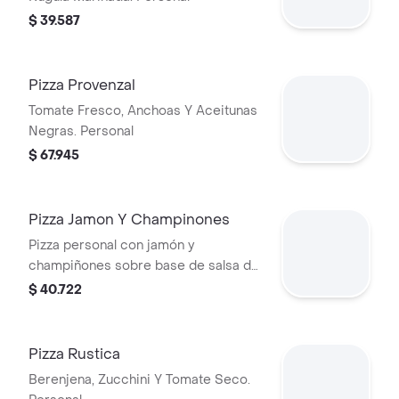
$ 39.587
Pizza Provenzal
Tomate Fresco, Anchoas Y Aceitunas
Negras. Personal
$ 67.945
Pizza Jamon Y Champinones
Pizza personal con jamón y
champiñones sobre base de salsa de
tomate y queso.
$ 40.722
Pizza Rustica
Berenjena, Zucchini Y Tomate Seco.