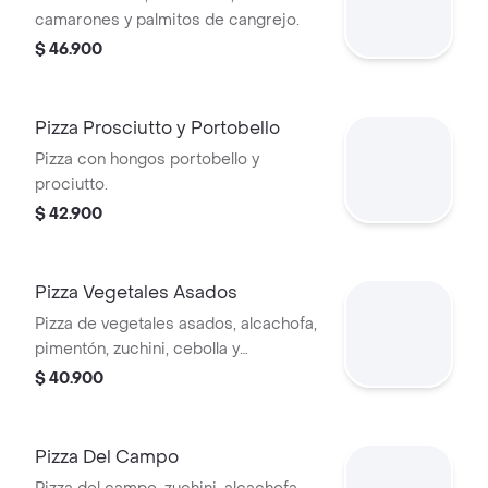
camarones y palmitos de cangrejo.
$ 46.900
Pizza Prosciutto y Portobello
Pizza con hongos portobello y
prociutto.
$ 42.900
Pizza Vegetales Asados
Pizza de vegetales asados, alcachofa,
pimentón, zuchini, cebolla y
champiñones.
$ 40.900
Pizza Del Campo