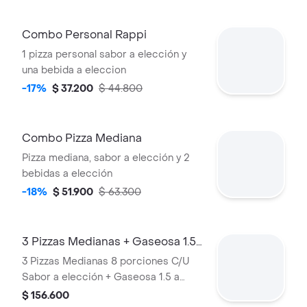
Combo Personal Rappi
1 pizza personal sabor a elección y
una bebida a eleccion
-17%
$ 37.200
$ 44.800
Combo Pizza Mediana
Pizza mediana, sabor a elección y 2
bebidas a elección
-18%
$ 51.900
$ 63.300
3 Pizzas Medianas + Gaseosa 1.5
Sabor a Elección
3 Pizzas Medianas 8 porciones C/U
Sabor a elección + Gaseosa 1.5 a
elección.
$ 156.600