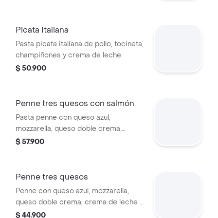
Picata Italiana
Pasta picata italiana de pollo, tocineta,
champiñones y crema de leche.
$ 50.900
Penne tres quesos con salmón
Pasta penne con queso azul,
mozzarella, queso doble crema,
salmón, crema de leche y queso
$ 57.900
parmesano gratinado.
Penne tres quesos
Penne con queso azul, mozzarella,
queso doble crema, crema de leche y
queso parmesano gratinado.
$ 44.900