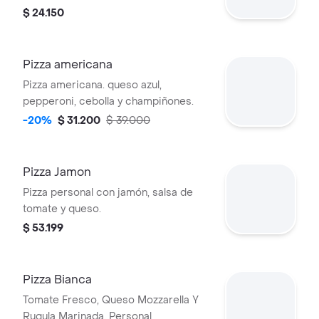
Imagen muestra una mitad con
$ 24.150
pepperoni y otra con albahaca.
Pizza americana
Pizza americana. queso azul,
pepperoni, cebolla y champiñones.
-20%
$ 31.200
$ 39.000
Pizza Jamon
Pizza personal con jamón, salsa de
tomate y queso.
$ 53.199
Pizza Bianca
Tomate Fresco, Queso Mozzarella Y
Rugula Marinada. Personal