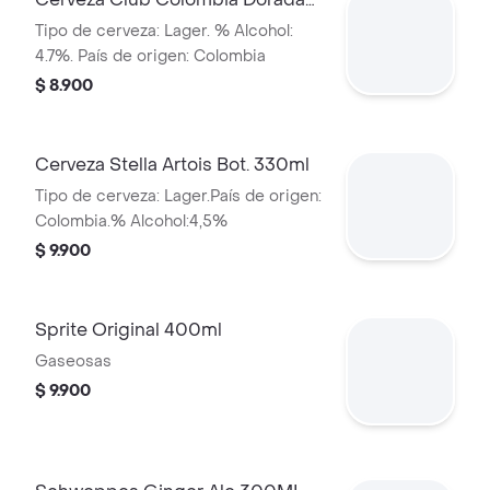
Lta 330ml
Tipo de cerveza: Lager. % Alcohol:
4.7%. País de origen: Colombia
$ 8.900
Cerveza Stella Artois Bot. 330ml
Tipo de cerveza: Lager.País de origen:
Colombia.% Alcohol:4,5%
$ 9.900
Sprite Original 400ml
Gaseosas
$ 9.900