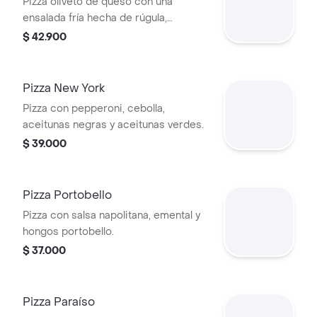
Pizza oliveto de queso con una
ensalada fría hecha de rúgula,
alcachofa, tomate fresco, salsa césar
$ 42.900
y queso parmesano. (la ensalada se
envia por separado para que la
puedas disfrutar fresca)
Pizza New York
Pizza con pepperoni, cebolla,
aceitunas negras y aceitunas verdes.
$ 39.000
Pizza Portobello
Pizza con salsa napolitana, emental y
hongos portobello.
$ 37.000
Pizza Paraíso