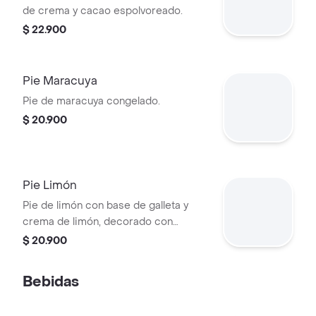
de crema y cacao espolvoreado.
$ 22.900
Pie Maracuya
Pie de maracuya congelado.
$ 20.900
Pie Limón
Pie de limón con base de galleta y
crema de limón, decorado con
ralladura de limón.
$ 20.900
Bebidas