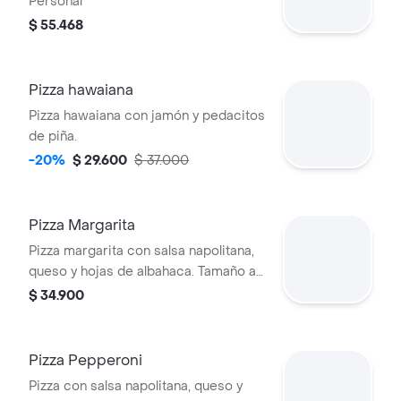
Personal
$ 55.468
Pizza hawaiana
Pizza hawaiana con jamón y pedacitos
de piña.
-20%
$ 29.600
$ 37.000
Pizza Margarita
Pizza margarita con salsa napolitana,
queso y hojas de albahaca. Tamaño a
elección
$ 34.900
Pizza Pepperoni
Pizza con salsa napolitana, queso y