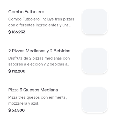
Combo Futbolero
Combo Futbolero: incluye tres pizzas
con diferentes ingredientes y una
botella de Coca-Cola.
$ 186.933
2 Pizzas Medianas y 2 Bebidas
Disfruta de 2 pizzas medianas con
sabores a elección y 2 bebidas a
elección. Ideal para compartir.
$ 112.200
Pizza 3 Quesos Mediana
Pizza tres quesos con emmental,
mozzarella y azul.
$ 53.500