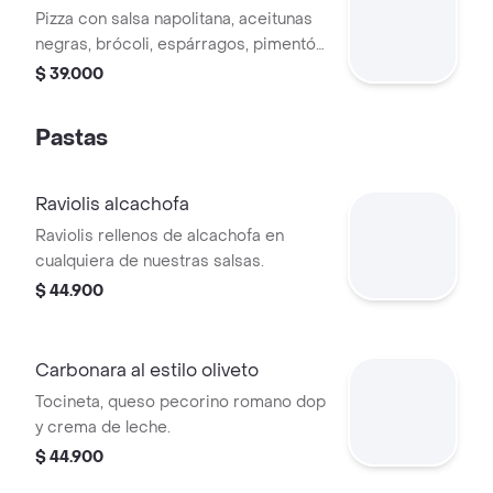
Pizza con salsa napolitana, aceitunas
negras, brócoli, espárragos, pimentón
y champiñones.
$ 39.000
Pastas
Raviolis alcachofa
Raviolis rellenos de alcachofa en
cualquiera de nuestras salsas.
$ 44.900
Carbonara al estilo oliveto
Tocineta, queso pecorino romano dop
y crema de leche.
$ 44.900