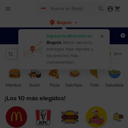
Bogotá
Regístrate
¿Nuevo en Rappi?
y disfruta de
Ingresa tu dirección en
envíos gratis por semanas
Aplican TyC
Bogotá
.
Mejor servicio,
entregas más rápidas y
Relevancia
Promos
+ 4.5
35 mins
los precios más
convenientes!
Hamburguesa
Sushi
Pizza
Salchipapas
Pollo
Saludable
¡Los 10 más elegidos!