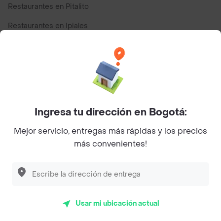
Restaurantes en Pitalito
Restaurantes en Ipiales
Restaurantes en San Andres
Top Marcas y Cadenas de Restaurantes
Ingresa tu dirección en Bogotá:
Encuéntranos en estos países
Mejor servicio, entregas más rápidas y los precios
más convenientes!
App Store
Google play
AppGallery
Usar mi ubicación actual