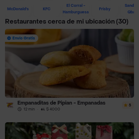
El Corral -
Sandwi
McDonald's
KFC
Frisby
Hamburguesa
Qban
Restaurantes cerca de mi ubicación
(30)
Envío Gratis
Empanaditas de Pipian - Empanadas
5
12 min
·
$ 4000