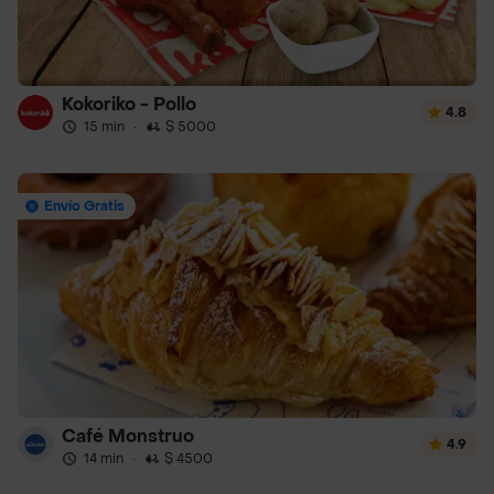
Kokoriko - Pollo
4.8
15 min
·
$ 5000
Envío Gratis
Café Monstruo
4.9
14 min
·
$ 4500