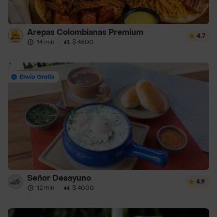
Arepas Colombianas Premium
4.7
14 min
·
$ 4500
Envío Gratis
Señor Desayuno
4.9
12 min
·
$ 4000