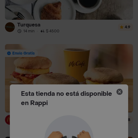
Turquesa
4.9
14 min
·
$ 4500
Envío Gratis
Esta tienda no está disponible
en Rappi
McDonald's
4.8
14 min
·
$ 3000