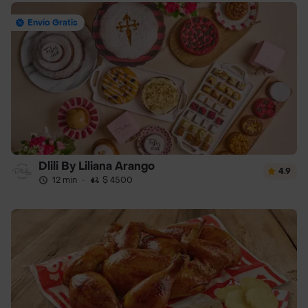
Envío Gratis
Dlili By Liliana Arango
4.9
12 min
·
$ 4500