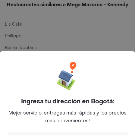
Restaurantes similares a Mega Mazorca - Kennedy
L´s Café
Philippe
Baskin Robbins
La Cesta
Mercari - Postres
Myriam Camhi Co
Magnifique
Ingresa tu dirección en Bogotá:
Empanaditas de Pipian - Empanadas
Mejor servicio, entregas más rápidas y los precios
Desayunadero de la 42
más convenientes!
Luisa Postres