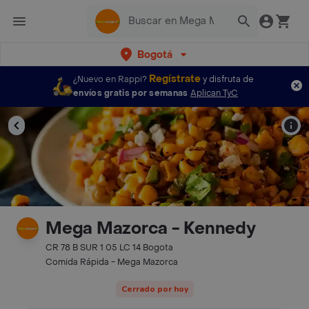
Bogotá
Regístrate
¿Nuevo en Rappi?
y disfruta de
envíos gratis por semanas
Aplican TyC
Mega Mazorca - Kennedy
CR 78 B SUR 1 05 LC 14 Bogota
Comida Rápida - Mega Mazorca
Cerrado por hoy