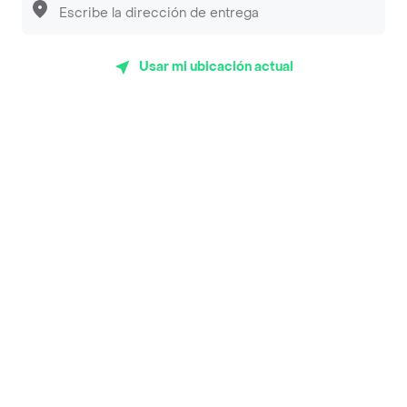
Sopitas y Frijoladas
Subway
Usar mi ubicación actual
Top Marcas y Cadenas de Restaurantes
Encuéntranos en estos países
App Store
Google play
AppGallery
Pide tu comida favorita cerca de ti