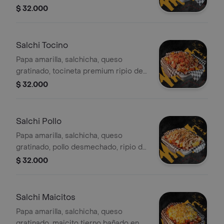
papa y salsas caseras.
$ 32.000
Salchi Tocino
Papa amarilla, salchicha, queso
gratinado, tocineta premium ripio de
papa y salsas caseras.
$ 32.000
Salchi Pollo
Papa amarilla, salchicha, queso
gratinado, pollo desmechado, ripio de
papa y salsas caseras.
$ 32.000
Salchi Maicitos
Papa amarilla, salchicha, queso
gratinado, maicito tierno bañado en