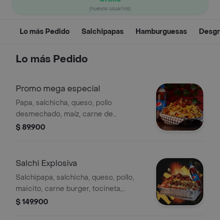
(nuevos usuarios)
Lo más Pedido
Salchipapas
Hamburguesas
Desgr
Lo más Pedido
Promo mega especial
Papa, salchicha, queso, pollo
desmechado, maíz, carne de
hamburguesa, tocineta, costilla
$ 89.900
ahumada, ripio de papa y salsas
caseras. Incluye gaseosa de 1.5 L.
Salchi Explosiva
Salchipapa, salchicha, queso, pollo,
maicito, carne burger, tocineta,
costilla, ripio de papa y salsas
$ 149.900
caseras. + gaseosa 1.5 gratis. para 7 a