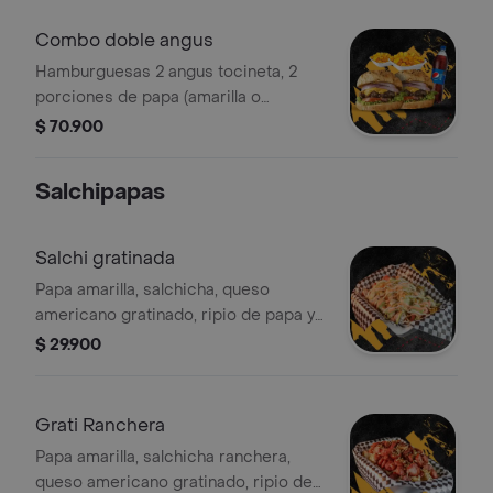
8 personas.
Combo doble angus
Hamburguesas 2 angus tocineta, 2
porciones de papa (amarilla o
francesa), 1 gaseosa 1.5 litros.
$ 70.900
Salchipapas
Salchi gratinada
Papa amarilla, salchicha, queso
americano gratinado, ripio de papa y
salsas caseras.
$ 29.900
Grati Ranchera
Papa amarilla, salchicha ranchera,
queso americano gratinado, ripio de