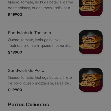
Queso, tomate, lechuga batavia, carne
desmechada, queso mozzarella, salsa
de ajo de la casa
$ 19.900
Sandwich de Tocineta
Queso, tomate, lechuga batavia,
Tocineta premium, queso mozzarella,
salsa de ajo de la casa
$ 19.900
Sandwich de Pollo
Queso, tomate, lechuga batavia, filete
de pollo, queso mozzarella, salsa de
ajo de la casa
$ 19.900
Perros Calientes