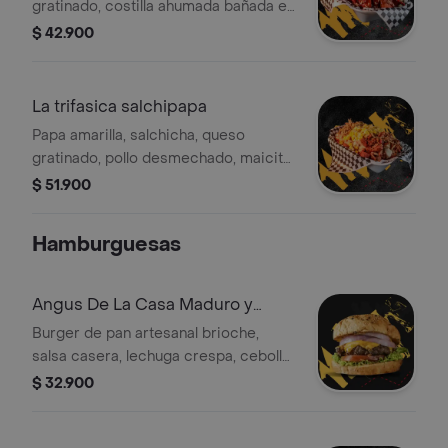
gratinado, costilla ahumada bañada en
salsa bbq, ripio de papa y salsas
$ 42.900
caseras.
La trifasica salchipapa
Papa amarilla, salchicha, queso
gratinado, pollo desmechado, maicito,
tocineta premium, ripio de papa y
$ 51.900
salsas caseras.
Hamburguesas
Angus De La Casa Maduro y
Tocineta
Burger de pan artesanal brioche,
salsa casera, lechuga crespa, cebolla
morada, tomate, carne angus,
$ 32.900
tocineta y queso cheddar.