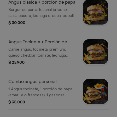
Angus clásica + porción de papa
Burger de pan artesanal brioche,
salsa casera, lechuga crespa, cebolla
morada, tomate, carne angus y queso
$ 30.000
cheddar.
Angus Tocineta + Porción de
Papa
Carne angus, tocineta premium,
queso cheddar, tomate, lechuga
crespa, cebolla, salsa casera. Incluye
$ 25.900
porción de papa.
Combo angus personal
1 Angus tocineta, 1 porción de papa
(amarilla o francesa), 1 gaseosa
personal 400ml.
$ 35.000