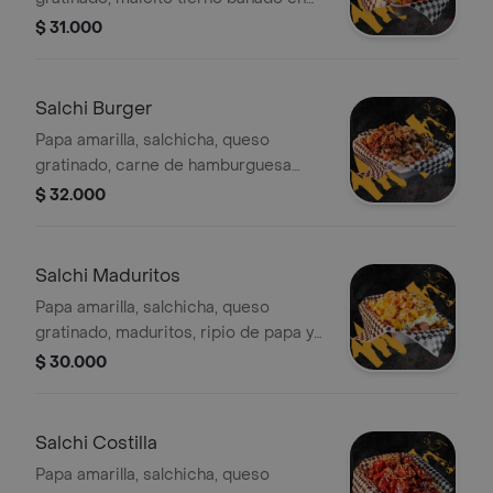
salsa chowy, ripio de papa y salsas
$ 31.000
caseras.
Salchi Burger
Papa amarilla, salchicha, queso
gratinado, carne de hamburguesa
bañada en salsa especial, ripio de
$ 32.000
papa y salsas caseras.
Salchi Maduritos
Papa amarilla, salchicha, queso
gratinado, maduritos, ripio de papa y
salsas caseras.
$ 30.000
Salchi Costilla
Papa amarilla, salchicha, queso