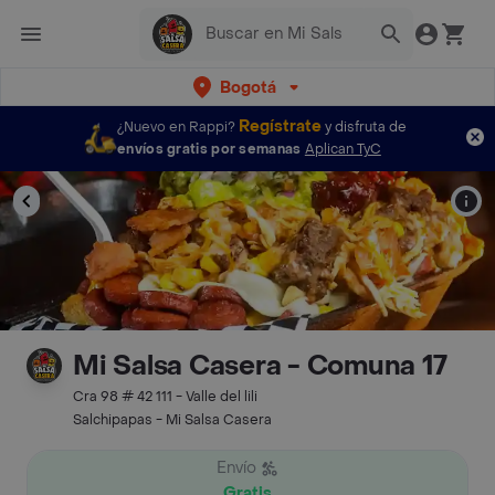
Bogotá
Regístrate
¿Nuevo en Rappi?
y disfruta de
envíos gratis por semanas
Aplican TyC
Mi Salsa Casera - Comuna 17
Cra 98 # 42 111 - Valle del lili
Salchipapas - Mi Salsa Casera
Envío
Gratis