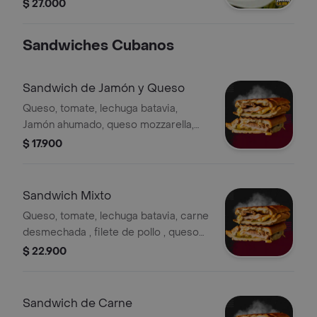
$ 27.000
Sandwiches Cubanos
Sandwich de Jamón y Queso
Queso, tomate, lechuga batavia,
Jamón ahumado, queso mozzarella,
salsa de ajo de la casa.
$ 17.900
Sandwich Mixto
Queso, tomate, lechuga batavia, carne
desmechada , filete de pollo , queso
mozzarella, salsa de ajo de la casa
$ 22.900
Sandwich de Carne