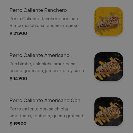
Perro Caliente Ranchero
Perro Caliente Ranchero con pan
Bimbo, salchicha ranchera, queso
gratinado, jamón, tocineta premium,
$ 21.900
ripio y salsa de la casa.
Perro Caliente Americano
Artesanal
Pan bimbo, salchicha americana,
queso gratinado, jamón, ripio y salsas
de la casa.
$ 14.900
Perro Caliente Americano Con
Tocineta
Perro caliente con salchicha
americana, tocineta, queso gratinado,
jamón y salsa especial en pan Bimbo.
$ 19.900
Incluye cebolla crujiente.