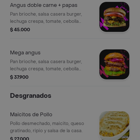
Angus doble carne + papas
Pan brioche, salsa casera burger,
lechuga crespa, tomate, cebolla
morada, doble carne angus certified,
$ 45.000
queso cheddar.
Mega angus
Pan brioche, salsa casera burger,
lechuga crespa, tomate, cebolla
morada, carne angus certified x2,
$ 37.900
tocineta x2, queso cheddar x2. .
Desgranados
Maicitos de Pollo
Pollo desmechado, maicito, queso
gratinado, ripio y salsa de la casa.
$ 27.000