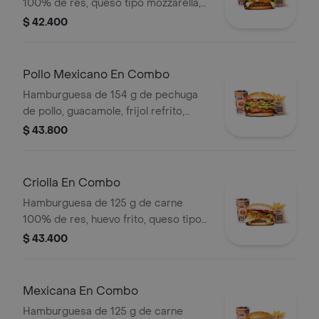
100% de res, queso tipo mozzarella,
piña, lechuga, salsa blanca y salsa de
$ 42.400
tomate en pan ajonjolí + papas
medianas (corral o cascos) + bebida
pet
Pollo Mexicano En Combo
Hamburguesa de 154 g de pechuga
de pollo, guacamole, frijol refrito,
tortillas de maíz, tomate, lechuga y
$ 43.800
salsa blanca + papas medianas (corral
o cascos) + bebida pet
Criolla En Combo
Hamburguesa de 125 g de carne
100% de res, huevo frito, queso tipo
mozzarella, cebolla grillé, tomate en
$ 43.400
rodajas, lechuga y salsas + papas
medianas (corral o cascos) + bebida
pet
Mexicana En Combo
Hamburguesa de 125 g de carne