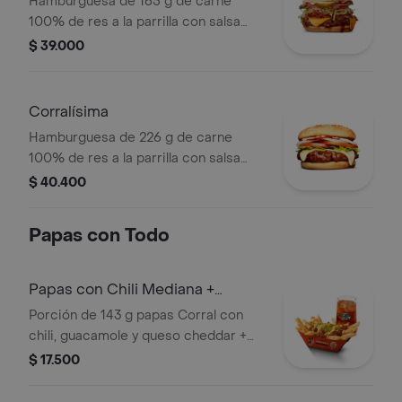
Hamburguesa de 165 g de carne
100% de res a la parrilla con salsa
BBQ, tocineta, queso americano,
$ 39.000
pepinillos, lechuga, tomate, cebolla,
salsa blanca, salsa de tomate y
mostaza en pan papa
Corralísima
Hamburguesa de 226 g de carne
100% de res a la parrilla con salsa
bbq, queso mozzarella, tomate en
$ 40.400
rodajas, cebolla en rodajas, lechuga,
salsa blanca, salsa de tomate y
Papas con Todo
mostaza
Papas con Chili Mediana +
bebida
Porción de 143 g papas Corral con
chili, guacamole y queso cheddar +
bebida
$ 17.500