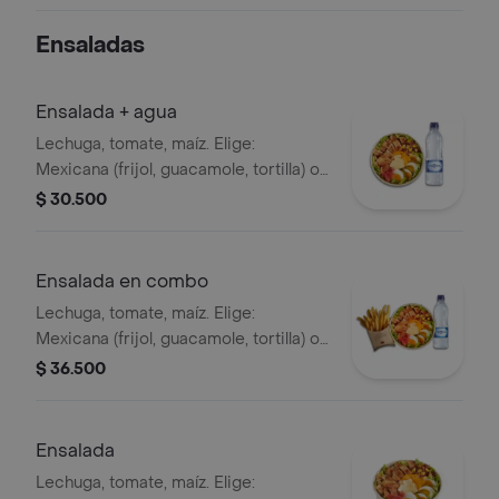
Tea sabor a limón + Menú Corralito
Hamburguesa
Ensaladas
Ensalada + agua
Lechuga, tomate, maíz. Elige:
Mexicana (frijol, guacamole, tortilla) o
Campestre (quesos, huevo, pepinillos)
$ 30.500
+ aderezo y adiciona la proteína que
prefieras (puede tener trazas de
alimentos de origen animal) + agua
Ensalada en combo
Lechuga, tomate, maíz. Elige:
Mexicana (frijol, guacamole, tortilla) o
Campestre (quesos, huevo, pepinillos)
$ 36.500
+ aderezo y adiciona la proteína que
prefieras (puede tener trazas de
alimentos de origen animal) + papas
Ensalada
medianas + bebida PET
Lechuga, tomate, maíz. Elige: