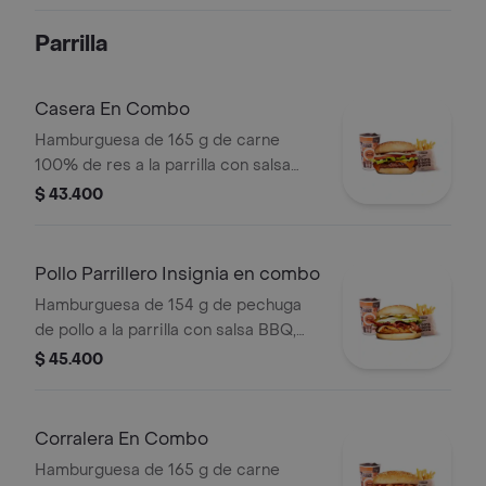
mozzarella, pepinillos, lechuga,
tomate, cebolla, salsa blanca, salsa de
Parrilla
tomate y mostaza en pan papa
Casera En Combo
Hamburguesa de 165 g de carne
100% de res a la parrilla con salsa
bbq, queso americano, cebolla,
$ 43.400
tomate, lechuga y salsas en pan
ajonjolí + papas medianas (corral o
cascos) + bebida
Pollo Parrillero Insignia en combo
Hamburguesa de 154 g de pechuga
de pollo a la parrilla con salsa BBQ,
tocineta, una tajada de queso tipo
$ 45.400
mozzarella, pepinillos, cebolla en
rodajas, lechuga y miel mostaza en
pan papa + papas medianas (Corral o
Corralera En Combo
cascos) + bebida PET
Hamburguesa de 165 g de carne