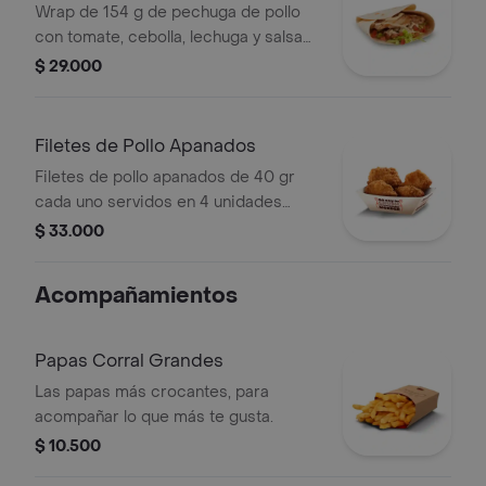
Wrap de 154 g de pechuga de pollo
con tomate, cebolla, lechuga y salsa
blanca
$ 29.000
Filetes de Pollo Apanados
Filetes de pollo apanados de 40 gr
cada uno servidos en 4 unidades
acompañados de miel mostaza
$ 33.000
Acompañamientos
Papas Corral Grandes
Las papas más crocantes, para
acompañar lo que más te gusta.
$ 10.500