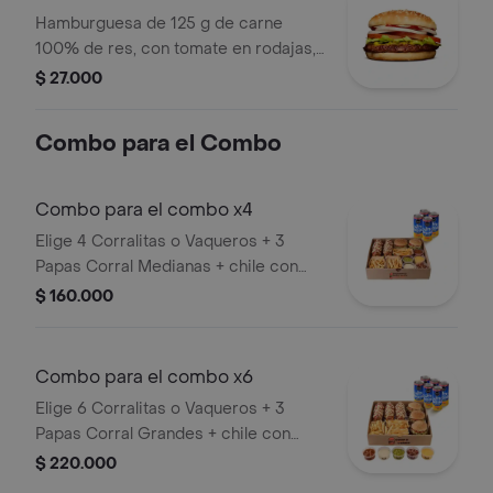
Hamburguesa de 125 g de carne
100% de res, con tomate en rodajas,
cebolla en rodajas, lechuga, salsa
$ 27.000
blanca, salsa de tomate y mostaza en
pan ajonjolí
Combo para el Combo
Combo para el combo x4
Elige 4 Corralitas o Vaqueros + 3
Papas Corral Medianas + chile con
carne, guacamole, queso cheddar,
$ 160.000
tocineta y suero + 4 bebidas (Refajo
Andina o Colombiana).
Combo para el combo x6
Elige 6 Corralitas o Vaqueros + 3
Papas Corral Grandes + chile con
carne, guacamole, queso cheddar,
$ 220.000
tocineta y suero + 6 bebidas (Refajo