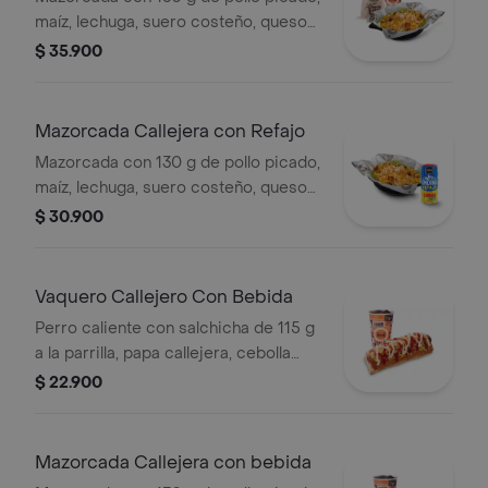
maíz, lechuga, suero costeño, queso
costeño, salsa BBQ, salsa Corral,
$ 35.900
salsa piña y papa callejera. + papas
Corral medianas + bebida PET
Mazorcada Callejera con Refajo
Mazorcada con 130 g de pollo picado,
maíz, lechuga, suero costeño, queso
costeño, salsa BBQ, salsa Corral,
$ 30.900
salsa piña y papa callejera. + Refajo
en lata
Vaquero Callejero Con Bebida
Perro caliente con salchicha de 115 g
a la parrilla, papa callejera, cebolla
picada, salsa blanca, salsa de tomate
$ 22.900
y mostaza en pan perro + bebida PET
Mazorcada Callejera con bebida