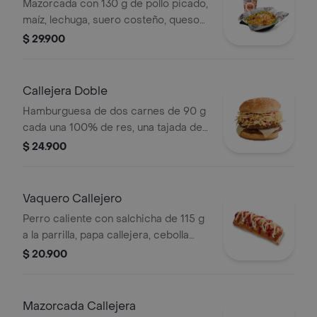
Mazorcada con 130 g de pollo picado,
maíz, lechuga, suero costeño, queso
costeño, salsa BBQ, salsa Corral,
$ 29.900
salsa piña y papa callejera. + bebida
PET
Callejera Doble
Hamburguesa de dos carnes de 90 g
cada una 100% de res, una tajada de
queso tipo mozzarella, papas
$ 24.900
callejera, salsa blanca, salsa de
tomate y mostaza en pan ajonjolí
Vaquero Callejero
Perro caliente con salchicha de 115 g
a la parrilla, papa callejera, cebolla
picada, salsa blanca, salsa de tomate
$ 20.900
y mostaza en pan perro
Mazorcada Callejera