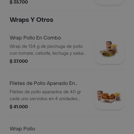
mostaza con papas Corral medianas,
$ 35.700
bebida y vasito de helado 60 g
Wraps Y Otros
Wrap Pollo En Combo
Wrap de 154 g de pechuga de pollo
con tomate, cebolla, lechuga y salsa
blanca + papas medianas (corral o en
$ 37.000
cascos) + bebida pet
Filetes de Pollo Apanado En
Combo
Filetes de pollo apanados de 40 gr
cada uno servidos en 4 unidades
acompañados de miel mostaza +
$ 41.000
papas medianas (Corral o en cascos)
+ bebida PET
Wrap Pollo