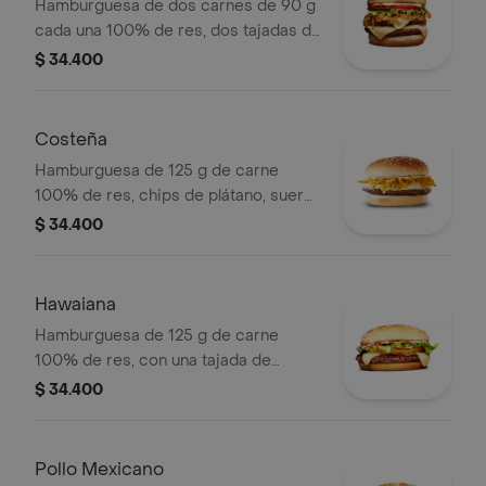
Hamburguesa de dos carnes de 90 g
cada una 100% de res, dos tajadas de
queso tipo mozzarella, cebolla grillé,
$ 34.400
tomate, lechuga y salsa blanca en pan
ajonjolí
Costeña
Hamburguesa de 125 g de carne
100% de res, chips de plátano, suero,
queso costeño rallado y salsa blanca
$ 34.400
en pan ajonjolí
Hawaiana
Hamburguesa de 125 g de carne
100% de res, con una tajada de
queso tipo mozzarella, piña, lechuga,
$ 34.400
salsa blanca y salsa de tomate en pan
ajonjolí
Pollo Mexicano