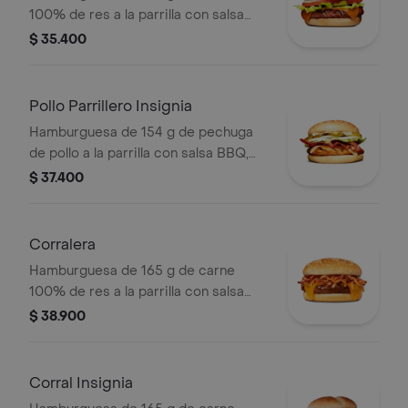
100% de res a la parrilla con salsa
bbq, queso americano, cebolla en
$ 35.400
rodajas, tomate en rodajas, lechuga y
salsas en pan ajonjolí
Pollo Parrillero Insignia
Hamburguesa de 154 g de pechuga
de pollo a la parrilla con salsa BBQ,
tocineta, una tajada de queso tipo
$ 37.400
mozzarella, pepinillos, cebolla en
rodajas, lechuga y miel mostaza en
pan papa
Corralera
Hamburguesa de 165 g de carne
100% de res a la parrilla con salsa
bbq, tocineta, una tajada de queso
$ 38.900
tipo americano, cebolla grillé y salsa
de tomate en pan ajonjolí
Corral Insignia