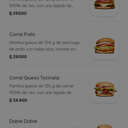
100% de res, con una tajada de
queso tipo mozzarella, tomate en
$ 29.500
rodajas, cebolla en rodajas, lechuga,
salsa blanca, salsa de tomate y
mostaza
Corral Pollo
Hamburguesa de 154 g de pechuga
de pollo con salsa bbq, tomate en
rodajas, cebolla en rodajas, lechuga y
$ 29.000
salsa blanca en pan ajonjolí
Corral Queso Tocineta
Hamburguesa de 125 g de carne
100% de res, con una tajada de
queso tipo mozzarella, tocineta,
$ 34.400
tomate en rodajas, cebolla en rodajas,
lechuga fresca y salsas en pan ajonjolí
Doble Doble