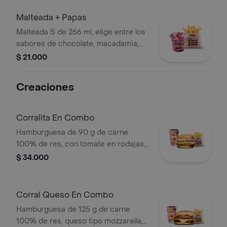
Malteada + Papas
Malteada S de 266 ml, elige entre los
sabores de chocolate, macadamia,
frutos del bosque, vainilla o Café +
$ 21.000
papas medianas. La consistencia de
este producto puede variar debido al
Creaciones
tiempo de entrega.
Corralita En Combo
Hamburguesa de 90 g de carne
100% de res, con tomate en rodajas,
cebolla en rodajas, lechuga, salsa
$ 34.000
blanca y salsa de tomate + papas
medianas (corral o cascos) + bebida
pet
Corral Queso En Combo
Hamburguesa de 125 g de carne
100% de res, queso tipo mozzarella,