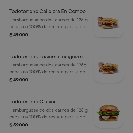
miel mostaza en pan papa + papas
medianas (Corral o cascos) + bebida
Todoterreno Callejera En Combo
PET
Hamburguesa de dos carnes de 125 g
cada una 100% de res a la parrilla con
salsa bbq, tocineta, queso mozzarella,
$ 49.000
papas callejera y salsas + papas
medianas(corral o cascos) + bebida
Todoterreno Tocineta Insignia en
combo
Hamburguesa de dos carnes de 125g
cada una 100% de res a la parrilla con
salsa BBQ, tocineta, queso
$ 49.000
mozzarella, pepinillos, lechuga,
tomate, cebolla, salsa blanca, salsa de
tomate y mostaza en pan papa +
Todoterreno Clásica
papas Corral medianas + bebida PET
Hamburguesa de dos carnes de 125 g
cada una 100% de res a la parrilla con
salsa bbq, queso mozzarella, lechuga,
$ 39.000
tomate en rodajas, cebolla en rodajas