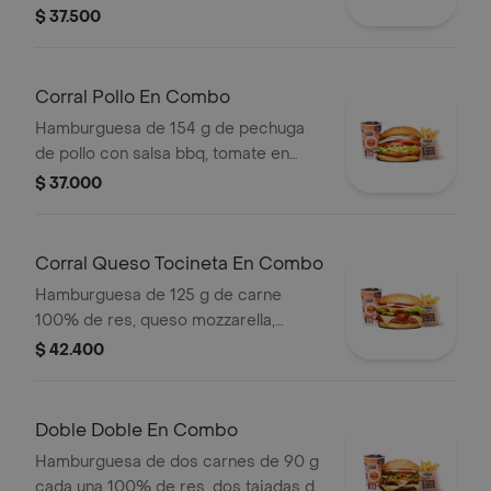
tomate en rodajas, cebolla en rodajas,
$ 37.500
lechuga y salsas + papas medianas
(corral o cascos) + bebida pet
Corral Pollo En Combo
Hamburguesa de 154 g de pechuga
de pollo con salsa bbq, tomate en
rodajas, cebolla en rodajas, lechuga y
$ 37.000
salsa blanca + papas medianas (corral
o cascos) + bebida pet
Corral Queso Tocineta En Combo
Hamburguesa de 125 g de carne
100% de res, queso mozzarella,
tocineta, tomate en rodajas, cebolla
$ 42.400
en rodajas, lechuga fresca y salsas +
papas medianas (corral o cascos) +
bebida
Doble Doble En Combo
Hamburguesa de dos carnes de 90 g
cada una 100% de res, dos tajadas de