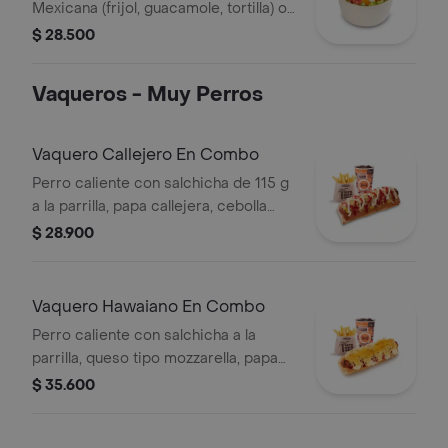
Mexicana (frijol, guacamole, tortilla) o
Campestre (quesos, huevo, pepinillos)
$ 28.500
+ aderezo y adiciona la proteína que
prefieras (puede tener trazas de
Vaqueros - Muy Perros
alimentos de origen animal)
Vaquero Callejero En Combo
Perro caliente con salchicha de 115 g
a la parrilla, papa callejera, cebolla
picada, salsa blanca, salsa de tomate
$ 28.900
y mostaza en pan perro + papas
medianas (Corral o cascos) + bebida
PET
Vaquero Hawaiano En Combo
Perro caliente con salchicha a la
parrilla, queso tipo mozzarella, papa
callejera, piña y salsas en pan perro +
$ 35.600
papas medianas (corral o en cascos)
+ bebida pet