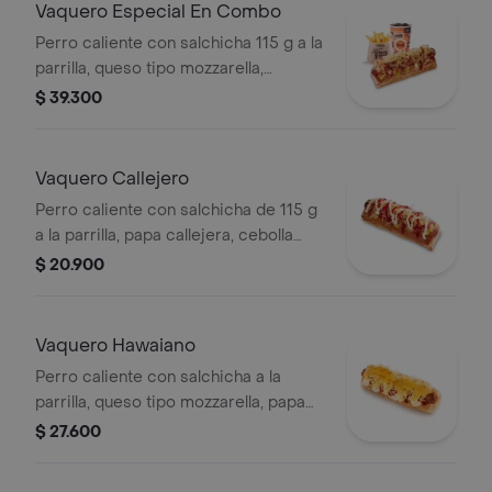
Vaquero Especial En Combo
Perro caliente con salchicha 115 g a la
parrilla, queso tipo mozzarella,
tocineta picada, papa callejera,
$ 39.300
cebolla picada, salsa blanca, salsa de
tomate y mostaza en pan perro +
papas medianas (Corral o en cascos)
Vaquero Callejero
+ bebida PET
Perro caliente con salchicha de 115 g
a la parrilla, papa callejera, cebolla
picada, salsa blanca, salsa de tomate
$ 20.900
y mostaza en pan perro
Vaquero Hawaiano
Perro caliente con salchicha a la
parrilla, queso tipo mozzarella, papa
callejera, piña, salsa blanca y salsa de
$ 27.600
tomate en pan perro