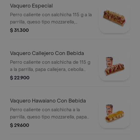
Vaquero Especial
Perro caliente con salchicha 115 g a la
parrilla, queso tipo mozzarella,
tocineta picada, papa callejera,
$ 31.300
cebolla picada, salsa blanca, salsa de
tomate y mostaza en pan perro
Vaquero Callejero Con Bebida
Perro caliente con salchicha de 115 g
a la parrilla, papa callejera, cebolla
picada, salsa blanca, salsa de tomate
$ 22.900
y mostaza en pan perro + bebida PET
Vaquero Hawaiano Con Bebida
Perro caliente con salchicha a la
parrilla, queso tipo mozzarella, papa
callejera, piña, salsa blanca y salsa de
$ 29.600
tomate en pan perro + bebida pet