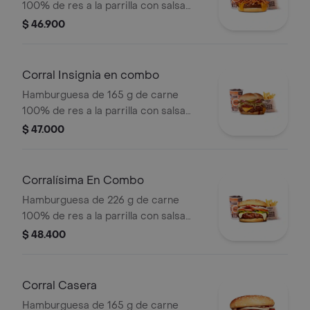
100% de res a la parrilla con salsa
bbq, tocineta, queso americano,
$ 46.900
cebolla grillé y salsa de tomate +
papas medianas (corral o cascos) +
bebida pet
Corral Insignia en combo
Hamburguesa de 165 g de carne
100% de res a la parrilla con salsa
BBQ, tocineta, queso americano,
$ 47.000
pepinillos, lechuga, tomate, cebolla,
salsa blanca, salsa de tomate y
mostaza en pan papa + papas Corral
Corralísima En Combo
medianas + bebida PET
Hamburguesa de 226 g de carne
100% de res a la parrilla con salsa
bbq, queso mozzarella, tomate,
$ 48.400
cebolla, lechuga y salsas + papas
medianas (corral o cascos) + bebida
pet
Corral Casera
Hamburguesa de 165 g de carne