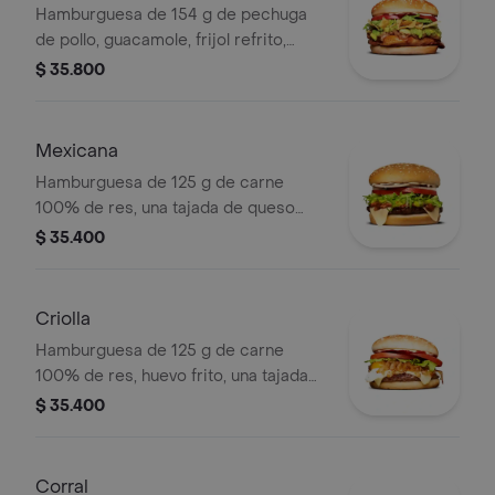
Hamburguesa de 154 g de pechuga
de pollo, guacamole, frijol refrito,
tortillas de maíz, tomate, lechuga y
$ 35.800
salsa blanca en pan ajonjolí
Mexicana
Hamburguesa de 125 g de carne
100% de res, una tajada de queso
tipo mozzarella, guacamole, fríjol
$ 35.400
refrito, tomate en rodajas, cebolla en
rodajas, lechuga y salsa blanca
Criolla
Hamburguesa de 125 g de carne
100% de res, huevo frito, una tajada
de queso tipo mozzarella, cebolla
$ 35.400
grillé, tomate en rodajas, lechuga,
salsa blanca y salsa de tomate
Corral