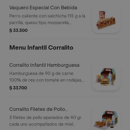
Vaquero Especial Con Bebida
Perro caliente con salchicha 115 g a la
parrilla, queso tipo mozzarella,
tocineta picada, papa callejera,
$ 33.300
cebolla picada, salsa blanca, salsa de
tomate y mostaza en pan perro +
Menu Infantil Corralito
bebida PET
Corralito Infantil Hamburguesa
Hamburguesa de 90 g de carne
100% de res con tomate en rodajas,
lechuga en julianas, salsa blanca y
$ 33.700
salsa de tomate con papas corral
medianas, bebida y vasito de helado
60 g
Corralito Filetes de Pollo
Apanados
3 filetes de pollo apanados de 40 gr
cada uno acompañados de miel