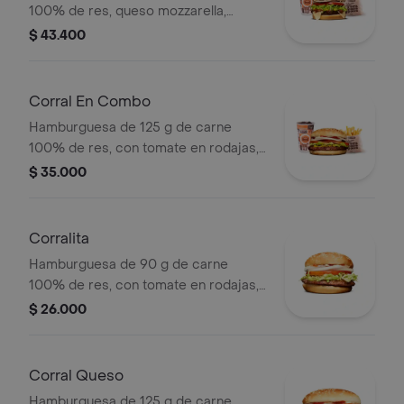
100% de res, queso mozzarella,
guacamole, fríjol refrito, tomate,
$ 43.400
cebolla, lechuga y salsa blanca +
papas medianas (corral o cascos) +
bebida pet
Corral En Combo
Hamburguesa de 125 g de carne
100% de res, con tomate en rodajas,
cebolla en rodajas, lechuga y salsas
$ 35.000
en pan ajonjolí + papas medianas
(corral o cascos) + bebida pet.
Corralita
Hamburguesa de 90 g de carne
100% de res, con tomate en rodajas,
cebolla en rodajas, lechuga, salsa
$ 26.000
blanca y salsa de tomate en pan
ajonjolí
Corral Queso
Hamburguesa de 125 g de carne