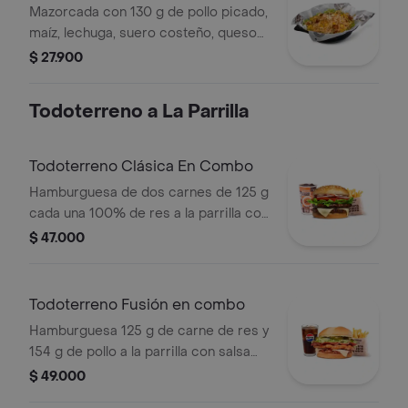
Mazorcada con 130 g de pollo picado,
maíz, lechuga, suero costeño, queso
costeño, salsa BBQ, salsa Corral,
$ 27.900
salsa piña y papa callejera.
Todoterreno a La Parrilla
Todoterreno Clásica En Combo
Hamburguesa de dos carnes de 125 g
cada una 100% de res a la parrilla con
salsa bbq, queso mozzarella, lechuga,
$ 47.000
tomate, cebolla y salsas + papas
medianas (corral o cascos) + bebida
Todoterreno Fusión en combo
Hamburguesa 125 g de carne de res y
154 g de pollo a la parrilla con salsa
BBQ, tocineta, queso mozzarella,
$ 49.000
pepinillos, lechuga, cebolla y salsa