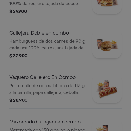
100% de res, una tajada de queso
tipo mozzarella, papas callejera, salsa
$ 29.900
blanca, salsa de tomate y mostaza en
pan ajonjolí + papas Corral medianas
+ bebida PET
Callejera Doble en combo
Hamburguesa de dos carnes de 90 g
cada una 100% de res, una tajada de
queso tipo mozzarella, papas
$ 32.900
callejera, salsa blanca, salsa de
tomate y mostaza en pan ajonjolí +
papas Corral medianas + bebida PET
Vaquero Callejero En Combo
Perro caliente con salchicha de 115 g
a la parrilla, papa callejera, cebolla
picada, salsa blanca, salsa de tomate
$ 28.900
y mostaza en pan perro + papas
medianas (Corral o cascos) + bebida
PET
Mazorcada Callejera en combo
Mazorcada con 130 g de pollo picado,