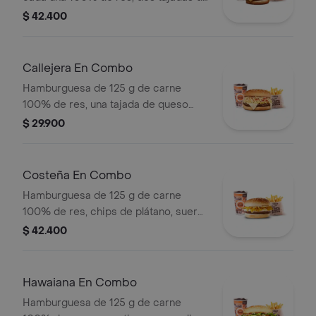
queso tipo mozzarella, cebolla grillé,
$ 42.400
tomate, lechuga y salsa blanca en pan
ajonjolí + papas medianas (Corral o
cascos) + bebida PET
Callejera En Combo
Hamburguesa de 125 g de carne
100% de res, una tajada de queso
tipo mozzarella, papas callejera, salsa
$ 29.900
blanca, salsa de tomate y mostaza en
pan ajonjolí + papas Corral medianas
+ bebida PET
Costeña En Combo
Hamburguesa de 125 g de carne
100% de res, chips de plátano, suero,
queso costeño rallado y salsa blanca
$ 42.400
en pan ajonjolí + papas medianas
(corral o cascos) + bebida pet
Hawaiana En Combo
Hamburguesa de 125 g de carne