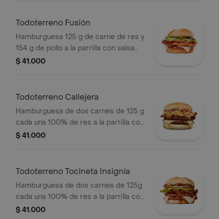
y salsas
Todoterreno Fusión
Hamburguesa 125 g de carne de res y
154 g de pollo a la parrilla con salsa
BBQ, tocineta, queso mozzarella,
$ 41.000
pepinillos, lechuga, cebolla y salsa
miel mostaza en pan papa
Todoterreno Callejera
Hamburguesa de dos carnes de 125 g
cada una 100% de res a la parrilla con
salsa bbq, tocineta, queso mozzarella,
$ 41.000
papas callejera, salsa blanca, salsa
bbq y mostaza en pan ajonjolí
Todoterreno Tocineta Insignia
Hamburguesa de dos carnes de 125g
cada una 100% de res a la parrilla con
salsa BBQ, tocineta, queso
$ 41.000