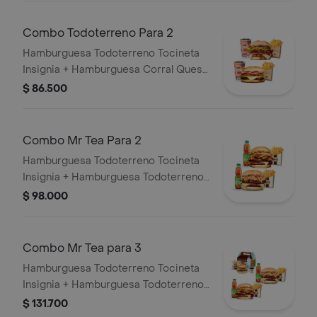
Andina o Colombiana).
Combo Todoterreno Para 2
Hamburguesa Todoterreno Tocineta
Insignia + Hamburguesa Corral Queso
+ 2 papas grandes + 2 bebidas
$ 86.500
Combo Mr Tea Para 2
Hamburguesa Todoterreno Tocineta
Insignia + Hamburguesa Todoterreno
Callejera + 2 papas grandes + 2 Mr
$ 98.000
Tea sabor a limón
Combo Mr Tea para 3
Hamburguesa Todoterreno Tocineta
Insignia + Hamburguesa Todoterreno
Callejera + 2 papas grandes + 2 Mr
$ 131.700