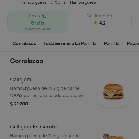
Hamburguesa - El Corral - Hamburguesa
Envío
Calificación
Gratis
4.2
(nuevos usuarios)
Corralazos
Todoterreno a La Parrilla
Parrilla
Papa
Corralazos
Callejera
Hamburguesa de 125 g de carne
100% de res, una tajada de queso
tipo mozzarella, papas callejera, salsa
$ 21.900
blanca, salsa de tomate y mostaza en
pan ajonjolí
Callejera En Combo
Hamburguesa de 125 g de carne